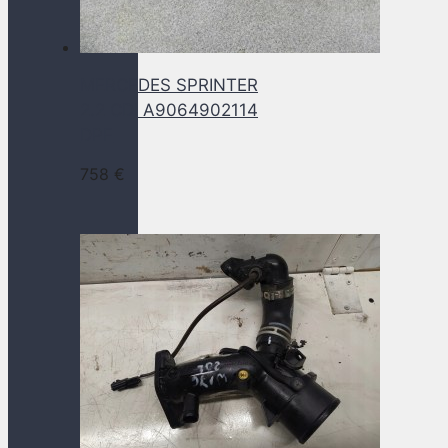
MERCEDES SPRINTER
2.2 CDI A9064902114
DPF
758
€