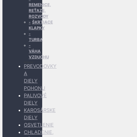
REMENICE,
REŤAZE,
ROZVODY
ŠKRTIACE
KLAPKY
TURBA
VÁHA
VZDUCHU
PREVODOVKY
A
DIELY
POHONU
PALIVOVÉ
DIELY
KAROSÁRSKE
DIELY
OSVETLENIE
CHLADENIE,