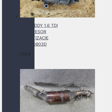
VW CADDY 1.6 TDI
KOMPRESOR
KLIMATIZACIE
5K0820803D
213
€