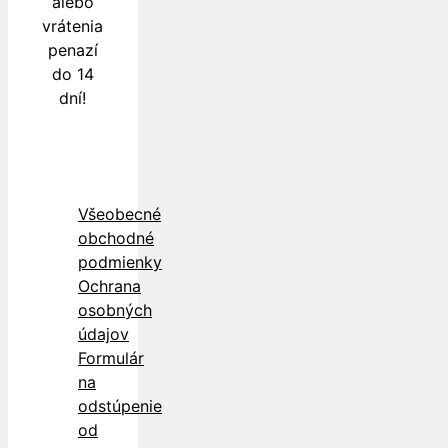
alebo
vrátenia
penazí
do 14
dní!
Všeobecné
obchodné
podmienky
Ochrana
osobných
údajov
Formulár
na
odstúpenie
od