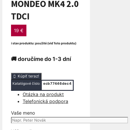
MONDEO MK4 2.0
TDCI
19
€
ℹ stav produktu: použité (viď foto produktu)
🚚 doručíme do 1-3 dní
množstvo
Kúpiť teraz!
VYROVNAVACIA
Katalógové číslo:
ecb77446dec4
NADOBKA
Otázka na produkt
FORD
Telefonická podpora
MONDEO
MK4
Vaše meno
2.0
TDCI