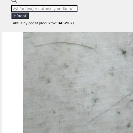
Products
search
Hľadať
Aktuálny počet produktov:
34523
ks