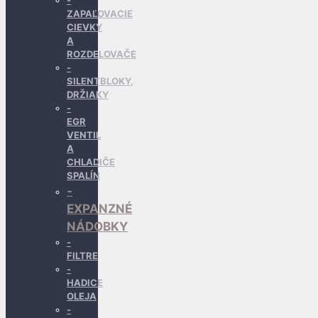
ZAPAĽOVACIE
CIEVKY
A
ROZDELOVAČE
SILENTBLOKY,
DRŽIAKY
EGR
VENTIL
A
CHLADIČE
SPALÍN
EXPANZNÉ
NÁDOBKY
FILTRE
HADICE
OLEJA