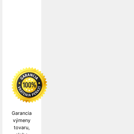
Dopravu
k Vám
zabezpečujú
Garancia
výmeny
tovaru,