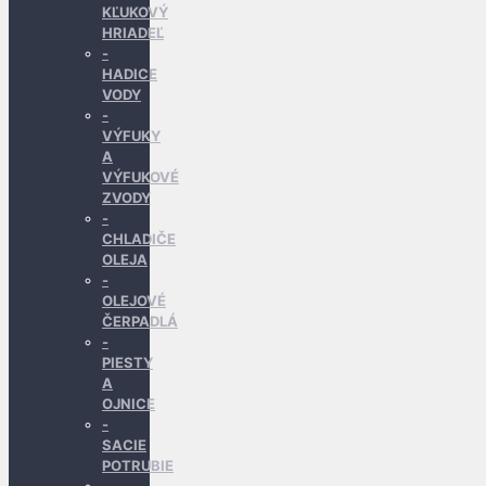
KĽUKOVÝ
HRIADEĽ
HADICE
VODY
VÝFUKY
A
VÝFUKOVÉ
ZVODY
CHLADIČE
OLEJA
OLEJOVÉ
ČERPADLÁ
PIESTY
A
OJNICE
SACIE
POTRUBIE