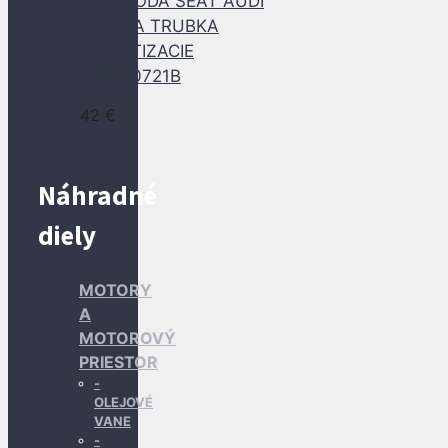
VW SKODA SEAT AUDI
HADICA TRUBKA
KLIMATIZACIE
6J0820721B
42
€
Náhradné
diely
MOTORY
A
MOTOROVÝ
PRIESTOR
OLEJOVÉ
VANE