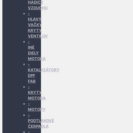
HADICE
VZDUCHU
HLAVY
VAČKY
KRYTY
VENTILOV
INÉ
DIELY
MOTORA
KATALYZÁTORY
DPF
FAB
KRYTY
MOTORA
MOTORY
PODTLAKOVÉ
ČERPADLÁ