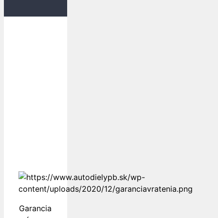
Dopravu
k Vám
zabezpečujú
Garancia