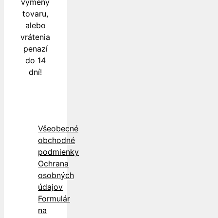
výmeny
tovaru,
alebo
vrátenia
penazí
do 14
dní!
Všeobecné
obchodné
podmienky
Ochrana
osobných
údajov
Formulár
na