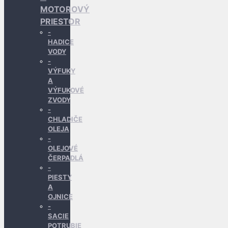
MOTOROVÝ
PRIESTOR
HADICE
VODY
VÝFUKY
A
VÝFUKOVÉ
ZVODY
CHLADIČE
OLEJA
OLEJOVÉ
ČERPADLÁ
PIESTY
A
OJNICE
SACIE
POTRUBIE