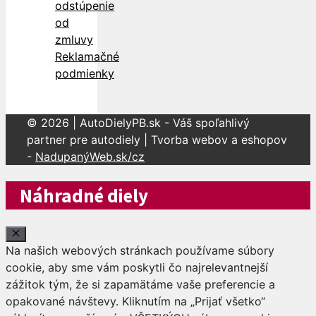
odstúpenie
od
zmluvy
Reklamačné
podmienky
© 2026 | AutoDielyPB.sk - Váš spoľahlivý
partner pre autodiely | Tvorba webov a eshopov
-
NadupanýWeb.sk/cz
Náhradné diely
Close
Na našich webových stránkach používame súbory
cookie, aby sme vám poskytli čo najrelevantnejší
zážitok tým, že si zapamätáme vaše preferencie a
opakované návštevy. Kliknutím na „Prijať všetko“