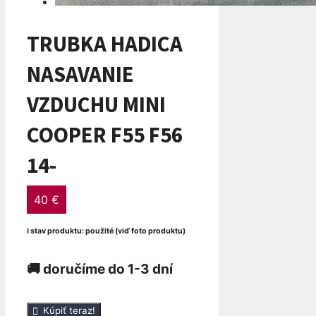
TRUBKA HADICA
NASAVANIE
VZDUCHU MINI
COOPER F55 F56
14-
40
€
ℹ stav produktu: použité (viď foto produktu)
🚚 doručíme do 1-3 dní
množstvo
Kúpiť teraz!