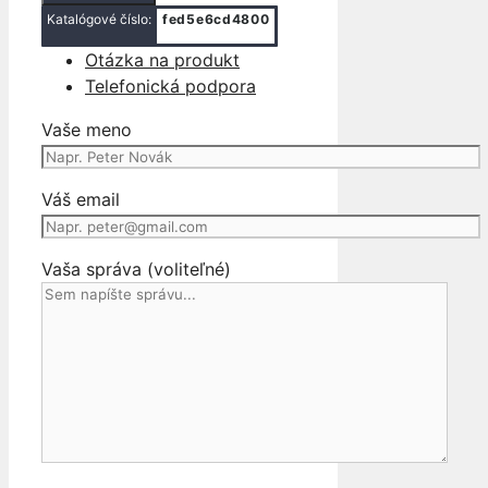
TRUBKA
Katalógové číslo:
fed5e6cd4800
HADICA
Otázka na produkt
NASAVANIE
Telefonická podpora
VZDUCHU
MINI
Vaše meno
COOPER
F55
F56
Váš email
14-
Vaša správa (voliteľné)