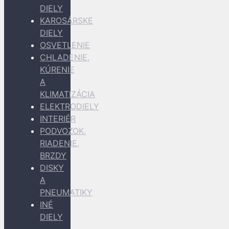
DIELY
KAROSÁRSKE
DIELY
OSVETLENIE
CHLADENIE,
KÚRENIE
A
KLIMATIZÁCIA
ELEKTRODIELY
INTERIÉR
PODVOZOK,
RIADENIE,
BRZDY
DISKY
A
PNEUMATIKY
INÉ
DIELY