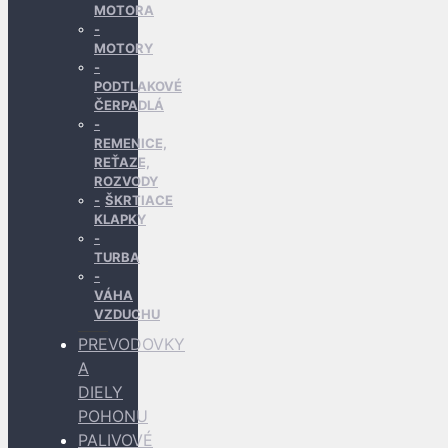
MOTORA
MOTORY
PODTLAKOVÉ
ČERPADLÁ
REMENICE,
REŤAZE,
ROZVODY
ŠKRTIACE
KLAPKY
TURBA
VÁHA
VZDUCHU
PREVODOVKY
A
DIELY
POHONU
PALIVOVÉ