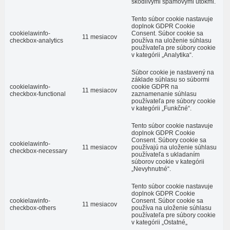
škodlivými spamovými útokmi.
Tento súbor cookie nastavuje
doplnok GDPR Cookie
cookielawinfo-
Consent. Súbor cookie sa
11 mesiacov
checkbox-analytics
používa na uloženie súhlasu
používateľa pre súbory cookie
v kategórii „Analytika“.
Súbor cookie je nastavený na
základe súhlasu so súbormi
cookielawinfo-
cookie GDPR na
11 mesiacov
checkbox-functional
zaznamenanie súhlasu
používateľa pre súbory cookie
v kategórii „Funkčné“.
Tento súbor cookie nastavuje
doplnok GDPR Cookie
Consent. Súbory cookie sa
cookielawinfo-
11 mesiacov
používajú na uloženie súhlasu
checkbox-necessary
používateľa s ukladaním
súborov cookie v kategórii
„Nevyhnutné“.
Tento súbor cookie nastavuje
doplnok GDPR Cookie
cookielawinfo-
Consent. Súbor cookie sa
11 mesiacov
checkbox-others
používa na uloženie súhlasu
používateľa pre súbory cookie
v kategórii „Ostatné„