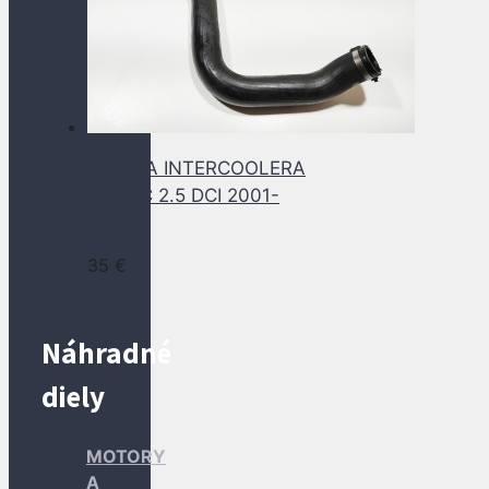
HADICA INTERCOOLERA
TRAFIC 2.5 DCI 2001-
2006
35
€
Náhradné
diely
MOTORY
A