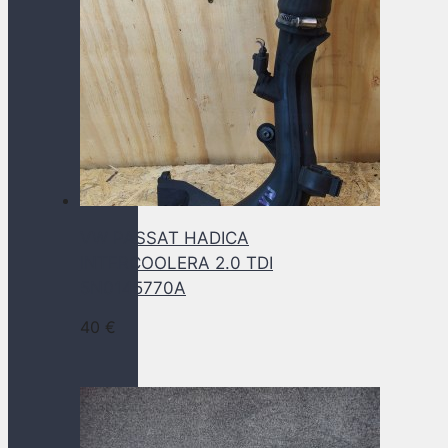
VW PASSAT HADICA
INTERCOOLERA 2.0 TDI
5N0145770A
40
€