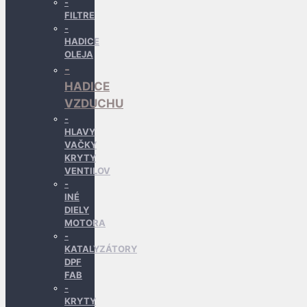
FILTRE
HADICE
OLEJA
HADICE
VZDUCHU
HLAVY
VAČKY
KRYTY
VENTILOV
INÉ
DIELY
MOTORA
KATALYZÁTORY
DPF
FAB
KRYTY