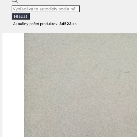
Products
search
Hľadať
Aktuálny počet produktov:
34523
ks