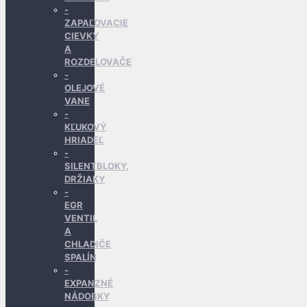
ZAPAĽOVACIE
CIEVKY
A
ROZDELOVAČE
OLEJOVÉ
VANE
KĽUKOVÝ
HRIADEĽ
SILENTBLOKY,
DRŽIAKY
EGR
VENTIL
A
CHLADIČE
SPALÍN
EXPANZNÉ
NÁDOBKY