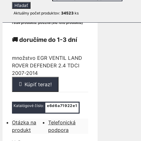
Hľadať
74
€
Aktuálny počet produktov:
34523
ks
ℹ stav produktu: použité (viď foto produktu)
🚚 doručíme do 1-3 dní
množstvo EGR VENTIL LAND
ROVER DEFENDER 2.4 TDCI
2007-2014
Kúpiť teraz!
Katalógové číslo:
e6d6a71922e1
Otázka na
Telefonická
produkt
podpora