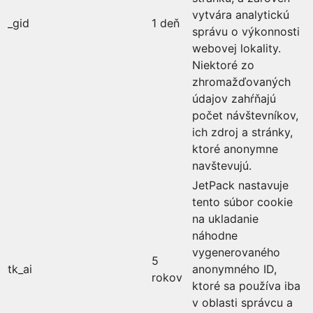
vytvára analytickú
_gid
1 deň
správu o výkonnosti
webovej lokality.
Niektoré zo
zhromažďovaných
údajov zahŕňajú
počet návštevníkov,
ich zdroj a stránky,
ktoré anonymne
navštevujú.
JetPack nastavuje
tento súbor cookie
na ukladanie
náhodne
vygenerovaného
5
tk_ai
anonymného ID,
rokov
ktoré sa používa iba
v oblasti správcu a