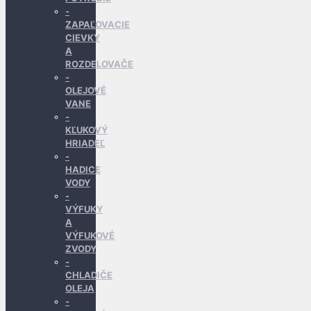
ZAPAĽOVACIE
CIEVKY
A
ROZDELOVAČE
OLEJOVÉ
VANE
KĽUKOVÝ
HRIADEĽ
HADICE
VODY
VÝFUKY
A
VÝFUKOVÉ
ZVODY
CHLADIČE
OLEJA