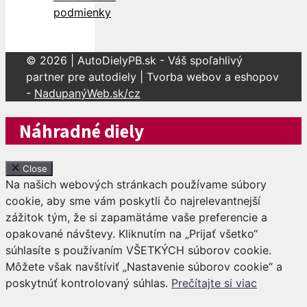
podmienky
© 2026 | AutoDielyPB.sk - Váš spoľahlivý
partner pre autodiely | Tvorba webov a eshopov
-
NadupanýWeb.sk/cz
Náhradné diely
Close
Na našich webových stránkach používame súbory
cookie, aby sme vám poskytli čo najrelevantnejší
zážitok tým, že si zapamätáme vaše preferencie a
opakované návštevy. Kliknutím na „Prijať všetko“
súhlasíte s používaním VŠETKÝCH súborov cookie.
Môžete však navštíviť „Nastavenie súborov cookie“ a
poskytnúť kontrolovaný súhlas.
Prečítajte si viac