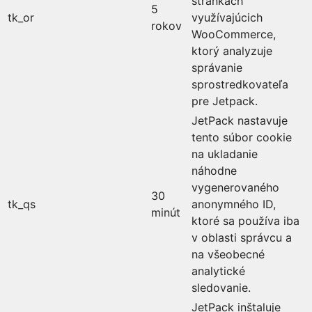
stránkach
5
tk_or
využívajúcich
rokov
WooCommerce,
ktorý analyzuje
správanie
sprostredkovateľa
pre Jetpack.
JetPack nastavuje
tento súbor cookie
na ukladanie
náhodne
vygenerovaného
30
tk_qs
anonymného ID,
minút
ktoré sa používa iba
v oblasti správcu a
na všeobecné
analytické
sledovanie.
JetPack inštaluje