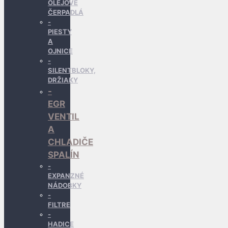
OLEJOVÉ
ČERPADLÁ
PIESTY
A
OJNICE
SILENTBLOKY,
DRŽIAKY
EGR
VENTIL
A
CHLADIČE
SPALÍN
EXPANZNÉ
NÁDOBKY
FILTRE
HADICE