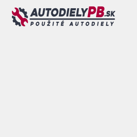
Preskočiť na obsah
MENU
DOVOLENKA - od 26.07.2026 do 09.08.2026 - TOVAR
OBJEDNANÝ V TOMTO TERMÍNE BUDE ODOSLANÝ po
tomto dátume.
ESHOP
/
MOTORY A
MOTOROVÝ PRIESTOR
/
EGR
VENTIL A CHLADIČE