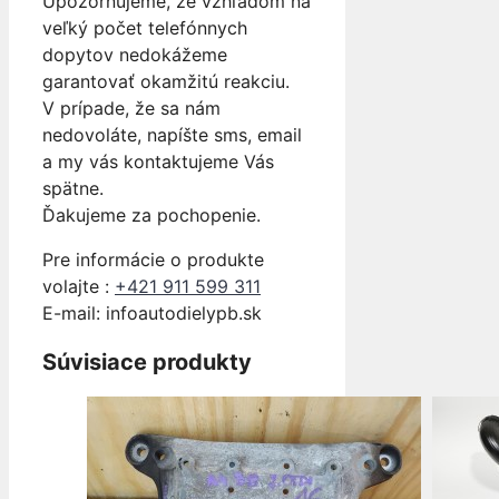
Upozorňujeme, že vzhľadom na
veľký počet telefónnych
dopytov nedokážeme
garantovať okamžitú reakciu.
V prípade, že sa nám
nedovoláte, napíšte sms, email
a my vás kontaktujeme Vás
spätne.
Ďakujeme za pochopenie.
Pre informácie o produkte
volajte :
+421 911 599 311
E-mail: info
autodielypb.sk
Súvisiace produkty