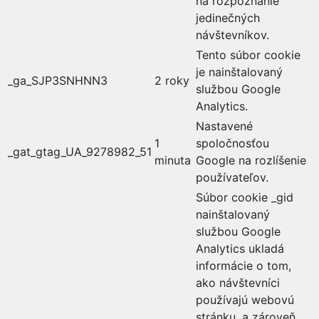
na rozpoznanie
jedinečných
návštevníkov.
Tento súbor cookie
je nainštalovaný
_ga_SJP3SNHNN3
2 roky
službou Google
Analytics.
Nastavené
1
spoločnosťou
_gat_gtag_UA_9278982_51
minuta
Google na rozlíšenie
používateľov.
Súbor cookie _gid
nainštalovaný
službou Google
Analytics ukladá
informácie o tom,
ako návštevníci
používajú webovú
stránku, a zároveň