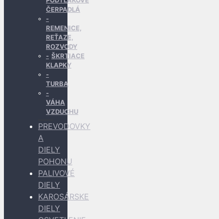
PODTLAKOVÉ
ČERPADLÁ
REMENICE,
REŤAZE,
ROZVODY
ŠKRTIACE
KLAPKY
TURBA
VÁHA
VZDUCHU
PREVODOVKY
A
DIELY
POHONU
PALIVOVÉ
DIELY
KAROSÁRSKE
DIELY