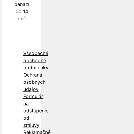
penazí
do 14
dní!
Všeobecné
obchodné
podmienky
Ochrana
osobných
údajov
Formulár
na
odstúpenie
od
zmluvy
Reklamačné