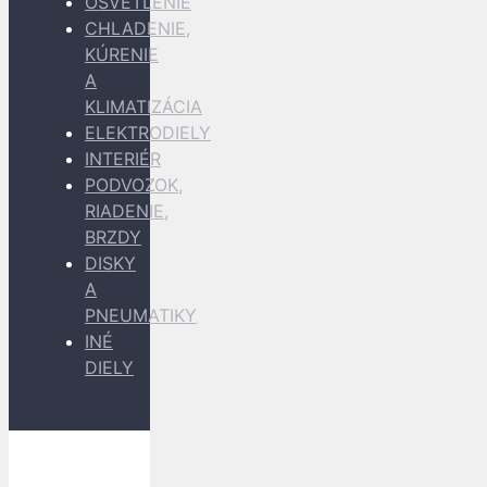
OSVETLENIE
CHLADENIE,
KÚRENIE
A
KLIMATIZÁCIA
ELEKTRODIELY
INTERIÉR
PODVOZOK,
RIADENIE,
BRZDY
DISKY
A
PNEUMATIKY
INÉ
DIELY