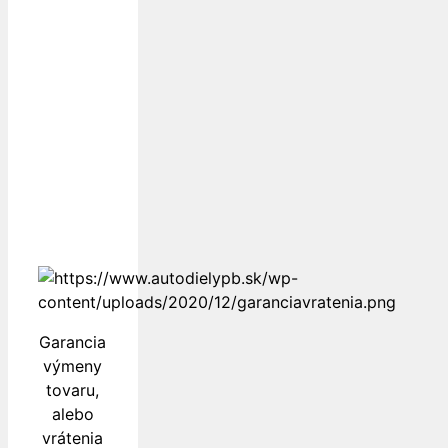
Dopravu
k Vám
zabezpečujú
Garancia
výmeny
tovaru,
alebo
vrátenia