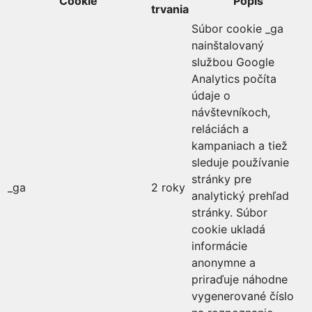
Cookie
Popis
trvania
Súbor cookie _ga
nainštalovaný
službou Google
Analytics počíta
údaje o
návštevníkoch,
reláciách a
kampaniach a tiež
sleduje používanie
stránky pre
_ga
2 roky
analytický prehľad
stránky. Súbor
cookie ukladá
informácie
anonymne a
priraďuje náhodne
vygenerované číslo