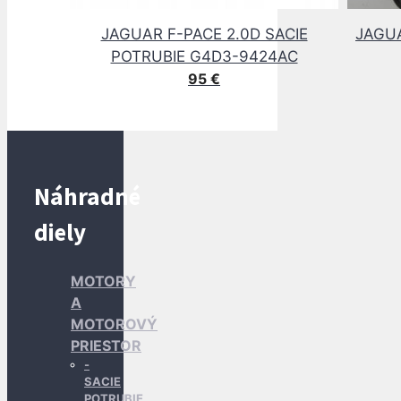
JAGUAR F-PACE 2.0D SACIE
JAGUA
POTRUBIE G4D3-9424AC
95
€
Náhradné
diely
MOTORY
A
MOTOROVÝ
PRIESTOR
SACIE
POTRUBIE