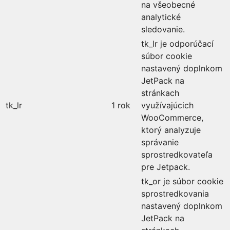
na všeobecné
analytické
sledovanie.
tk_lr je odporúčací
súbor cookie
nastavený doplnkom
JetPack na
stránkach
tk_lr
1 rok
využívajúcich
WooCommerce,
ktorý analyzuje
správanie
sprostredkovateľa
pre Jetpack.
tk_or je súbor cookie
sprostredkovania
nastavený doplnkom
JetPack na