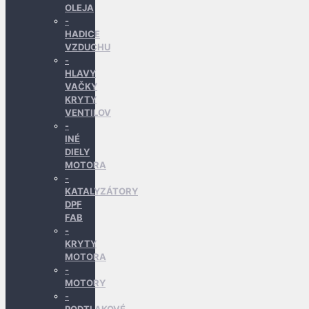
OLEJA
HADICE
VZDUCHU
HLAVY
VAČKY
KRYTY
VENTILOV
INÉ
DIELY
MOTORA
KATALYZÁTORY
DPF
FAB
KRYTY
MOTORA
MOTORY