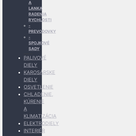
A
LANKA
RADENIA
RYCHLOSTI
PREVODOVKY
SPOJKOVÉ
SADY
PALIVOVÉ
DIELY
KAROSÁRSKE
DIELY
OSVETLENIE
CHLADENIE,
KÚRENIE
A
KLIMATIZÁCIA
ELEKTRODIELY
INTERIÉR