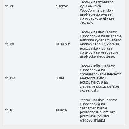
JetPack na stránkach
tk_or
5 rokov
využívajúcich
WooCommerce, ktorý
analyzuje správanie
sprostredkovateľa pre
Jetpack.
JetPack nastavuje tento
súbor cookie na ukladanie
náhodne vygenerovaného
tk_qs
30 minút
anonymného ID, ktoré sa
používa iba v oblasti
správcu a na všeobecné
analytické sledovanie.
JetPack inštaluje tento
súbor cookie na
zhromažďovanie interných
tk_r3d
3 dni
metrík pre aktivitu
používateľov a na
zlepšenie používateľskej
skúsenosti.
JetPack nastavuje tento
súbor cookie na
zaznamenávanie
tk_tc
relácia
podrobností o tom, ako
používateľ používa
webovú stránku.