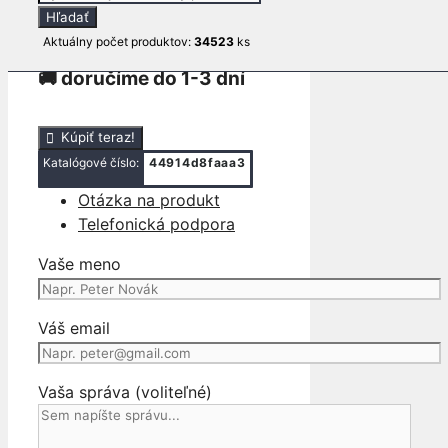
search
Hľadať
ℹ stav produktu: použité (viď foto produktu)
Aktuálny počet produktov:
34523
ks
🚚 doručíme do 1-3 dní
množstvo
Kúpiť teraz!
ZADNÝ
Katalógové číslo:
44914d8faaa3
DIFERENCIAL
Otázka na produkt
VW
Telefonická podpora
TOUAREG
AGT
Vaše meno
7L
2.5
TDI
Váš email
02-
Vaša správa (voliteľné)