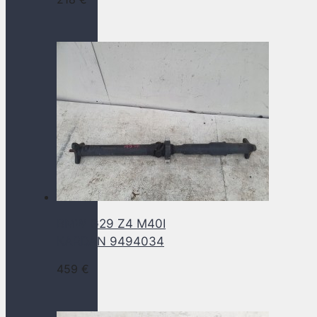
BMW G29 Z4 M40I
KARDAN 9494034
459
€