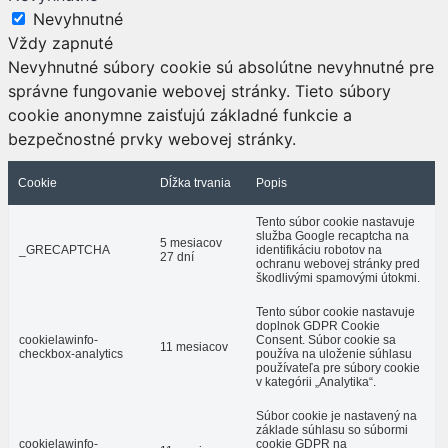
Nevyhnutné
Vždy zapnuté
Nevyhnutné súbory cookie sú absolútne nevyhnutné pre
správne fungovanie webovej stránky. Tieto súbory
cookie anonymne zaisťujú základné funkcie a
bezpečnostné prvky webovej stránky.
Cookie
Dĺžka trvania
Popis
Tento súbor cookie nastavuje
služba Google recaptcha na
5 mesiacov
_GRECAPTCHA
identifikáciu robotov na
27 dní
ochranu webovej stránky pred
škodlivými spamovými útokmi.
Tento súbor cookie nastavuje
doplnok GDPR Cookie
cookielawinfo-
Consent. Súbor cookie sa
11 mesiacov
checkbox-analytics
používa na uloženie súhlasu
používateľa pre súbory cookie
v kategórii „Analytika“.
Súbor cookie je nastavený na
základe súhlasu so súbormi
cookielawinfo-
cookie GDPR na