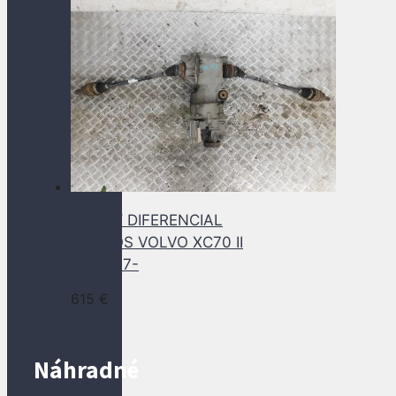
ZADNÝ DIFERENCIAL
POLOOS VOLVO XC70 II
2.4 D 07-
615
€
Náhradné