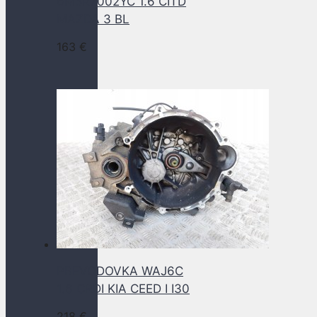
6M5R7002YC 1.6 CITD
MAZDA 3 BL
163
€
PREVODOVKA WAJ6C
1.6 CRDI KIA CEED I I30
218
€