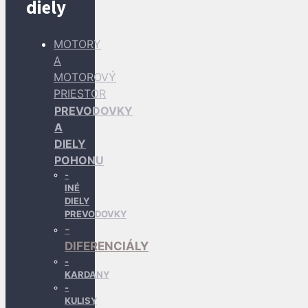
diely
MOTORY
A
MOTOROVÝ
PRIESTOR
PREVODOVKY
A
DIELY
POHONU
INÉ
DIELY
PREVODOVKY
DIFERENCIÁLY
KARDANY
KULISY