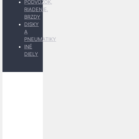
PODVOZOK,
RIADENIE,
BRZDY
DISKY
A
PNEUMATIKY
INÉ
DIELY
Dopravu
k Vám
zabezpečujú