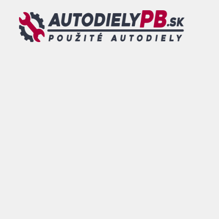
Preskočiť
na
obsah
MENU
0
DOVOLENKA - od 26.07.2026 do 09.08.2026 - TOVAR
OBJEDNANÝ V TOMTO TERMÍNE BUDE ODOSLANÝ po
tomto dátume.
ESHOP
/
PREVODOVKY A
DIELY
POHONU
/
DIFERENCIÁLY
/ ZADNÝ
DIFERENCIAL VW TOUAREG