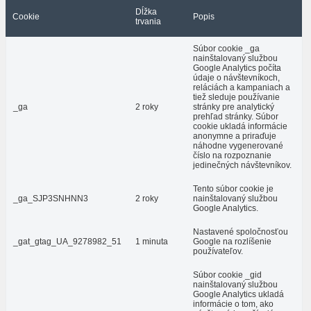
Dĺžka
Cookie
Popis
trvania
Súbor cookie _ga
nainštalovaný službou
Google Analytics počíta
údaje o návštevníkoch,
reláciách a kampaniach a
tiež sleduje používanie
_ga
2 roky
stránky pre analytický
prehľad stránky. Súbor
cookie ukladá informácie
anonymne a priraďuje
náhodne vygenerované
číslo na rozpoznanie
jedinečných návštevníkov.
Tento súbor cookie je
_ga_SJP3SNHNN3
2 roky
nainštalovaný službou
Google Analytics.
Nastavené spoločnosťou
_gat_gtag_UA_9278982_51
1 minuta
Google na rozlíšenie
používateľov.
Súbor cookie _gid
nainštalovaný službou
Google Analytics ukladá
informácie o tom, ako