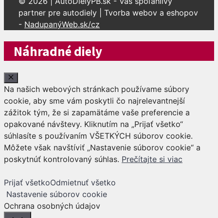
© 2026 | AutoDielyPB.sk - Váš spoľahlivý
partner pre autodiely | Tvorba webov a eshopov
-
NadupanýWeb.sk/cz
Náhradné diely
Close
Na našich webových stránkach používame súbory
cookie, aby sme vám poskytli čo najrelevantnejší
zážitok tým, že si zapamätáme vaše preferencie a
opakované návštevy. Kliknutím na „Prijať všetko“
súhlasíte s používaním VŠETKÝCH súborov cookie.
Môžete však navštíviť „Nastavenie súborov cookie“ a
poskytnúť kontrolovaný súhlas.
Prečítajte si viac
Prijať všetko
Odmietnuť všetko
Nastavenie súborov cookie
Ochrana osobných údajov