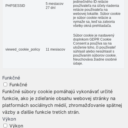
jedinečného ID relácie
5 mesiacov
PHPSESSID
používateľa na účely riadenia
27 dní
relácie používateľa na
webovej lokalite. Súbor cookie
je súbor cookie relácie a
vymaže sa, keď sa zatvoria
všetky okná prehliadača.
Súbor cookie je nastavený
doplnkom GDPR Cookie
Consent a používa sa na
uloženie toho, či používateľ
viewed_cookie_policy
11 mesiacov
súhlasil alebo nesúhlasil s
používaním súborov cookie.
Neuchováva žiadne osobné
údaje.
Funkčné
Funkčné
Funkčné súbory cookie pomáhajú vykonávať určité
funkcie, ako je zdieľanie obsahu webovej stránky na
platformách sociálnych médií, zhromažďovanie spätnej
väzby a ďalšie funkcie tretích strán.
Výkon
Výkon