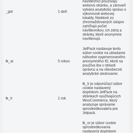
návštevníci používajú
webovú stránku, a zároveň
vytvára analytickú správu o
_gid
1 deň
výkonnosti webovej
lokality. Niektoré zo
zhromažďovaných údajov
zahŕňajú počet
návštevníkov, ich zdroj a
stránky, ktoré anonymne
navštevujú.
JetPack nastavuje tento
súbor cookie na ukladanie
náhodne vygenerovaného
tk_ai
5 rokov
anonymného ID, ktoré sa
používa iba v oblasti
správcu a na všeobecné
analytické sledovanie.
tk_lr je odporúčací súbor
cookie nastavený
doplnkom JetPack na
stránkach využívajúcich
tk_lr
1 rok
WooCommerce, ktorý
analyzuje správanie
sprostredkovateľa pre
Jetpack.
tk_or je súbor cookie
sprostredkovania
nastavený doplnkom