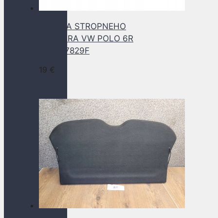
KRYTKA STROPNEHO
TAPACIRA VW POLO 6R
6R0877829F
19
€