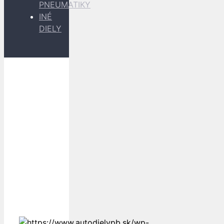
PNEUMATIKY
INÉ
DIELY
Dopravu
k Vám
zabezpečujú