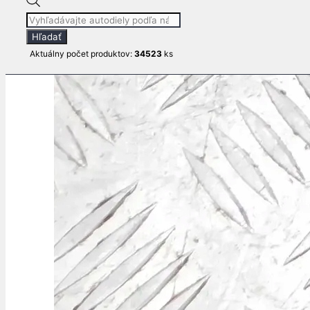
Products
search
Hľadať
Aktuálny počet produktov:
34523
ks