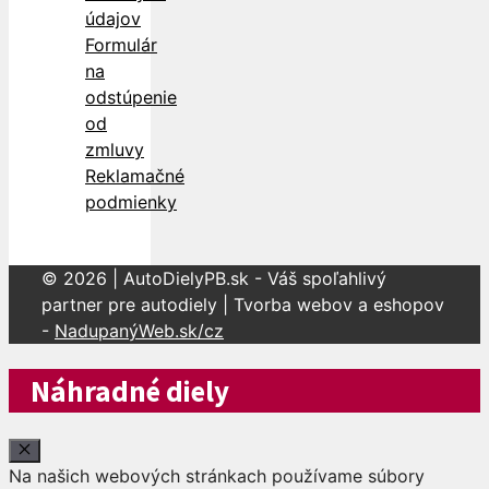
údajov
Formulár
na
odstúpenie
od
zmluvy
Reklamačné
podmienky
© 2026 | AutoDielyPB.sk - Váš spoľahlivý
partner pre autodiely | Tvorba webov a eshopov
-
NadupanýWeb.sk/cz
Náhradné diely
Close
Na našich webových stránkach používame súbory