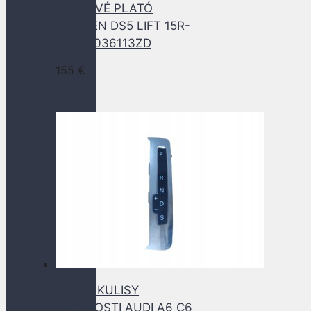
KUFROVÉ PLATÓ
CITROEN DS5 LIFT 15R-
18R 98036113ZD
155
€
PANEL KULISY
RYCHLOSTI AUDI A6 C6