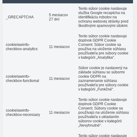
Tento súbor cookie nastavuje
služba Google recaptcha na
5 mesiacov
_GRECAPTCHA
identifikáciu robotov na
27 dní
ochranu webovej stránky pred
škodlivými spamovými útokmi.
Tento súbor cookie nastavuje
doplnok GDPR Cookie
cookielawinfo-
Consent. Súbor cookie sa
11 mesiacov
checkbox-analytics
používa na uloženie súhlasu
používateľa pre súbory cookie
v kategórii „Analytika“.
Súbor cookie je nastavený na
základe súhlasu so súbormi
cookielawinfo-
cookie GDPR na
11 mesiacov
checkbox-functional
zaznamenanie súhlasu
používateľa pre súbory cookie
v kategórii „Funkčné“.
Tento súbor cookie nastavuje
doplnok GDPR Cookie
Consent. Súbory cookie sa
cookielawinfo-
11 mesiacov
používajú na uloženie súhlasu
checkbox-necessary
používateľa s ukladaním
súborov cookie v kategórii
„Nevyhnutné“.
Tento súbor cookie nastavuje