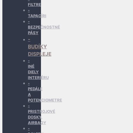
FILTRE
TAPACÍRI
BEZPEČNOSTNÉ
PÁSY
BUDÍKY
DISPLEJE
INÉ
DIELY
INTERIÉRU
PEDÁLE
A
POTENCIOMETRE
PRISTROJOVÉ
DOSKY,
AIRBAGY