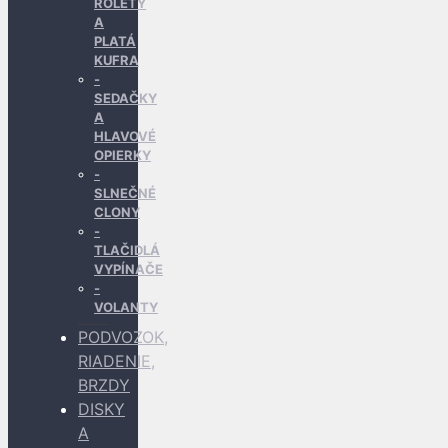
ROLETY
A
PLATÁ
KUFRA
SEDAČKY
A
HLAVOVÉ
OPIERKY
SLNEČNÉ
CLONY
TLAČIDLÁ
VYPÍNAČE
VOLANTY
PODVOZOK,
RIADENIE,
BRZDY
DISKY
A