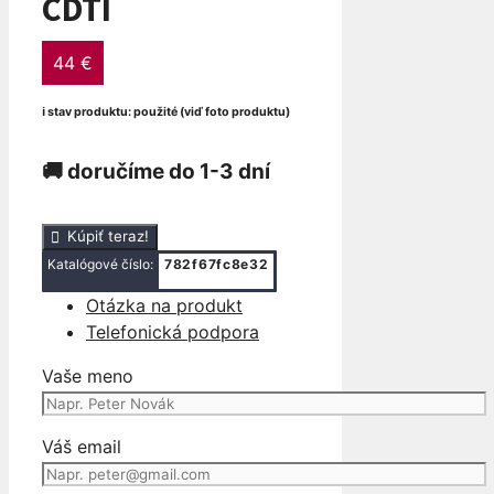
CDTI
44
€
ℹ stav produktu: použité (viď foto produktu)
🚚 doručíme do 1-3 dní
množstvo
Kúpiť teraz!
TACHOMETER
Katalógové číslo:
782f67fc8e32
BUDIKY
Otázka na produkt
OPEL
Telefonická podpora
MERIVA
B
Vaše meno
1.3
CDTI
Váš email