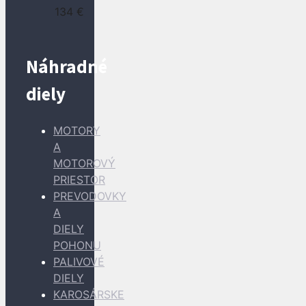
134
€
Náhradné
diely
MOTORY
A
MOTOROVÝ
PRIESTOR
PREVODOVKY
A
DIELY
POHONU
PALIVOVÉ
DIELY
KAROSÁRSKE