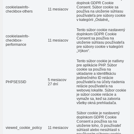
doplnok GDPR Cookie
cookielawinfo-
Consent. Súbor cookie sa
11 mesiacov
checkbox-others
používa na uloženie súhlasu
používateľa pre súbory cookie
v kategórii „Ostatné„
Tento súbor cookie nastavený
doplnkom GDPR Cookie
cookielawinfo-
Consent sa používa na
checkbox-
11 mesiacov
uloženie súhlasu používateľa
performance
pre súbory cookie v kategórii
„Výkon“.
Tento súbor cookie je natívny
pre aplikácie PHP. Súbor
cookie sa používa na
ukladanie a identifikáciu
jedinečného ID relácie
5 mesiacov
PHPSESSID
používateľa na účely riadenia
27 dní
relácie používateľa na
webovej lokalite. Súbor cookie
je súbor cookie relácie a
vymaže sa, keď sa zatvoria
všetky okná prehliadača.
Súbor cookie je nastavený
doplnkom GDPR Cookie
Consent a používa sa na
uloženie toho, či používateľ
viewed_cookie_policy
11 mesiacov
súhlasil alebo nesúhlasil s
používaním súborov cookie.