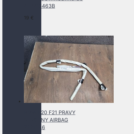
4F2713463B
19
€
BMW F20 F21 PRAVY
STROPNY AIRBAG
7221046