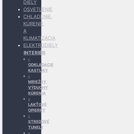
DIELY
OSVETLENIE
CHLADENIE,
KÚRENIE
A
KLIMATIZÁCIA
ELEKTRODIELY
INTERIÉR
ODKLADACIE
KASTLÍKY
MRIEŽKY,
VÝDUCHY
KÚRENIA
LAKŤOVÉ
OPIERKY
STREDOVÉ
TUNELY