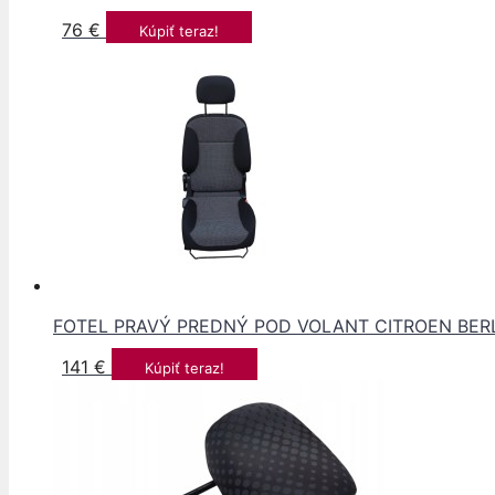
76
€
Kúpiť teraz!
FOTEL PRAVÝ PREDNÝ POD VOLANT CITROEN BERLI
141
€
Kúpiť teraz!