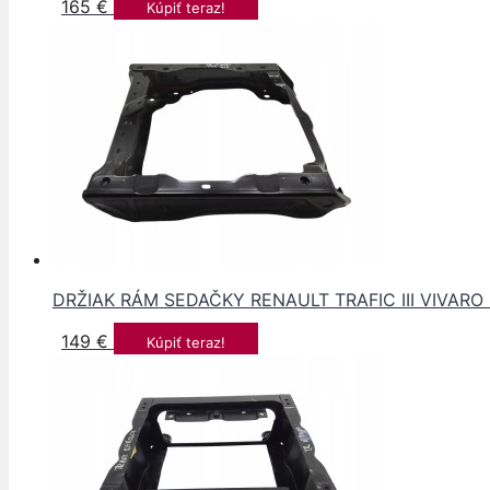
165
€
Kúpiť teraz!
DRŽIAK RÁM SEDAČKY RENAULT TRAFIC III VIVARO 
149
€
Kúpiť teraz!