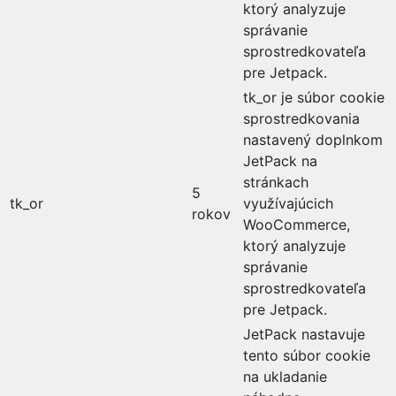
ktorý analyzuje
správanie
sprostredkovateľa
pre Jetpack.
tk_or je súbor cookie
sprostredkovania
nastavený doplnkom
JetPack na
stránkach
5
tk_or
využívajúcich
rokov
WooCommerce,
ktorý analyzuje
správanie
sprostredkovateľa
pre Jetpack.
JetPack nastavuje
tento súbor cookie
na ukladanie