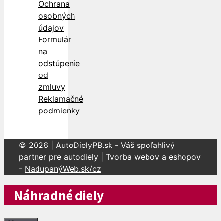
Ochrana
osobných
údajov
Formulár
na
odstúpenie
od
zmluvy
Reklamačné
podmienky
© 2026 | AutoDielyPB.sk - Váš spoľahlivý
partner pre autodiely | Tvorba webov a eshopov
-
NadupanýWeb.sk/cz
Náhradné diely