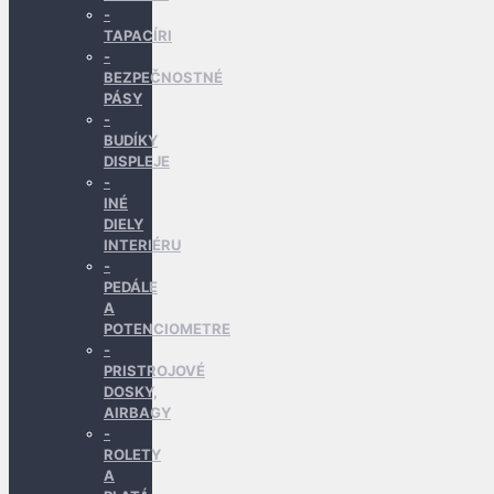
TAPACÍRI
BEZPEČNOSTNÉ
PÁSY
BUDÍKY
DISPLEJE
INÉ
DIELY
INTERIÉRU
PEDÁLE
A
POTENCIOMETRE
PRISTROJOVÉ
DOSKY,
AIRBAGY
ROLETY
A