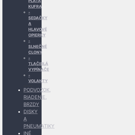
PLATÁ
KUFRA
SEDAČKY
A
HLAVOVÉ
OPIERKY
SLNEČNÉ
CLONY
TLAČIDLÁ
VYPÍNAČE
VOLANTY
PODVOZOK,
RIADENIE,
BRZDY
DISKY
A
PNEUMATIKY
INÉ