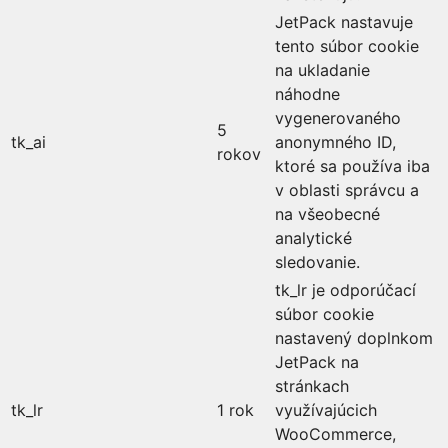
JetPack nastavuje
tento súbor cookie
na ukladanie
náhodne
vygenerovaného
5
tk_ai
anonymného ID,
rokov
ktoré sa používa iba
v oblasti správcu a
na všeobecné
analytické
sledovanie.
tk_lr je odporúčací
súbor cookie
nastavený doplnkom
JetPack na
stránkach
tk_lr
1 rok
využívajúcich
WooCommerce,