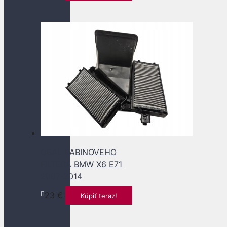
OBAL KABINOVEHO
FILTERA BMW X6 E71
2007-2014
23
€
Kúpiť teraz!