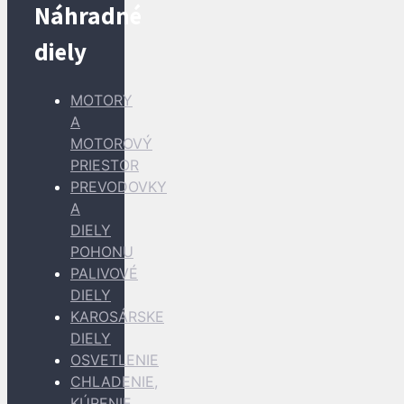
Náhradné
diely
MOTORY
A
MOTOROVÝ
PRIESTOR
PREVODOVKY
A
DIELY
POHONU
PALIVOVÉ
DIELY
KAROSÁRSKE
DIELY
OSVETLENIE
CHLADENIE,
KÚRENIE