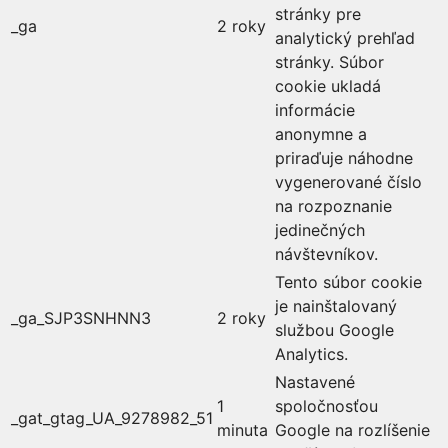
stránky pre
_ga
2 roky
analytický prehľad
stránky. Súbor
cookie ukladá
informácie
anonymne a
priraďuje náhodne
vygenerované číslo
na rozpoznanie
jedinečných
návštevníkov.
Tento súbor cookie
je nainštalovaný
_ga_SJP3SNHNN3
2 roky
službou Google
Analytics.
Nastavené
1
spoločnosťou
_gat_gtag_UA_9278982_51
minuta
Google na rozlíšenie