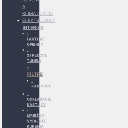
A
KLIMATIZÁCIA
ELEKTRODIELY
INTERIÉR
LAKŤOVÉ
OPIERKY
STREDOVÉ
TUNELY
FILTRE
KABÍNOVÉ
ODKLADACIE
KASTLÍKY
MRIEŽKY,
VÝDUCHY
KÚRENIA