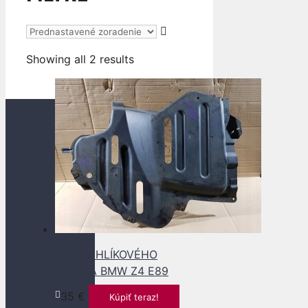
Showing all 2 results
KRYT UHLÍKOVÉHO
FILTERA BMW Z4 E89
35
€
Kúpiť teraz!