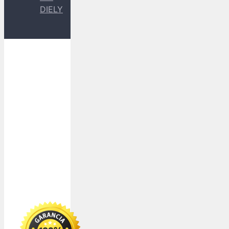
DIELY
Dopravu
k Vám
zabezpečujú