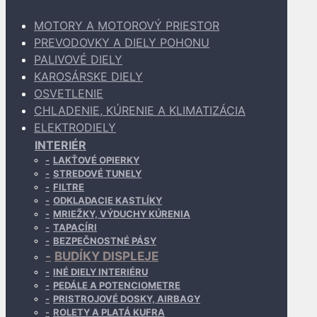
MOTORY A MOTOROVÝ PRIESTOR
PREVODOVKY A DIELY POHONU
PALIVOVÉ DIELY
KAROSÁRSKE DIELY
OSVETLENIE
CHLADENIE, KÚRENIE A KLIMATIZÁCIA
ELEKTRODIELY
INTERIÉR
LAKŤOVÉ OPIERKY
STREDOVÉ TUNELY
FILTRE
ODKLADACIE KASTLÍKY
MRIEŽKY, VÝDUCHY KÚRENIA
TAPACÍRI
BEZPEČNOSTNÉ PÁSY
BUDÍKY DISPLEJE
INÉ DIELY INTERIÉRU
PEDÁLE A POTENCIOMETRE
PRISTROJOVÉ DOSKY, AIRBAGY
ROLETY A PLATÁ KUFRA