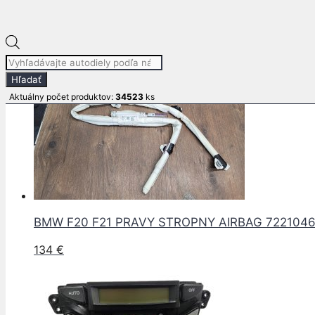
Súvisiace produkty
Products
search
Hľadať
Aktuálny počet produktov:
34523
ks
BMW F20 F21 PRAVY STROPNY AIRBAG 722104
134
€