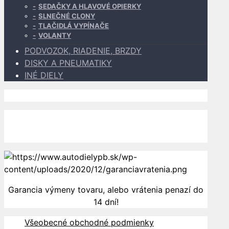
SEDAČKY A HLAVOVÉ OPIERKY
SLNEČNÉ CLONY
TLAČIDLÁ VYPÍNAČE
VOLANTY
PODVOZOK, RIADENIE, BRZDY
DISKY A PNEUMATIKY
INÉ DIELY
Dopravu k Vám zabezpečujú
Garancia výmeny tovaru, alebo vrátenia penazí do
14 dní!
Všeobecné obchodné podmienky