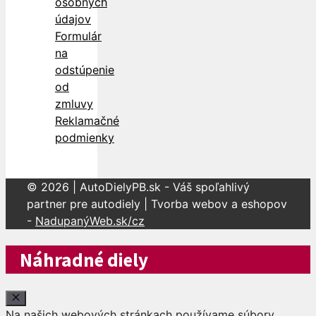
osobných
údajov
Formulár
na
odstúpenie
od
zmluvy
Reklamačné
podmienky
© 2026 | AutoDielyPB.sk - Váš spoľahlivý
partner pre autodiely | Tvorba webov a eshopov
-
NadupanýWeb.sk/cz
Náhradné diely
Close
Na našich webových stránkach používame súbory