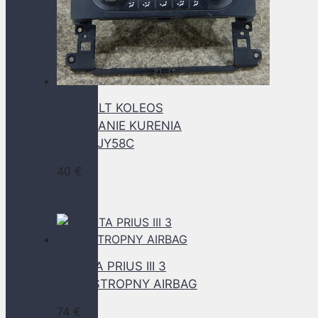
RENAULT KOLEOS
OVLADANIE KURENIA
27500 JY58C
40
€
TOYOTA PRIUS III 3
LAVY STROPNY AIRBAG
74
€