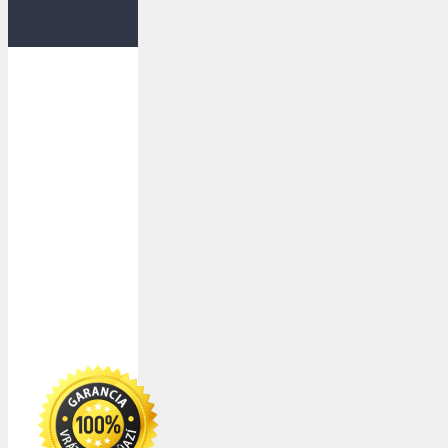
Dopravu
k Vám
zabezpečujú