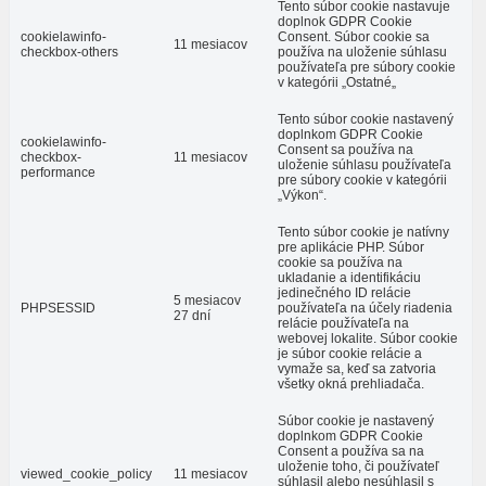
Tento súbor cookie nastavuje
doplnok GDPR Cookie
cookielawinfo-
Consent. Súbor cookie sa
11 mesiacov
checkbox-others
používa na uloženie súhlasu
používateľa pre súbory cookie
v kategórii „Ostatné„
Tento súbor cookie nastavený
doplnkom GDPR Cookie
cookielawinfo-
Consent sa používa na
checkbox-
11 mesiacov
uloženie súhlasu používateľa
performance
pre súbory cookie v kategórii
„Výkon“.
Tento súbor cookie je natívny
pre aplikácie PHP. Súbor
cookie sa používa na
ukladanie a identifikáciu
jedinečného ID relácie
5 mesiacov
PHPSESSID
používateľa na účely riadenia
27 dní
relácie používateľa na
webovej lokalite. Súbor cookie
je súbor cookie relácie a
vymaže sa, keď sa zatvoria
všetky okná prehliadača.
Súbor cookie je nastavený
doplnkom GDPR Cookie
Consent a používa sa na
uloženie toho, či používateľ
viewed_cookie_policy
11 mesiacov
súhlasil alebo nesúhlasil s