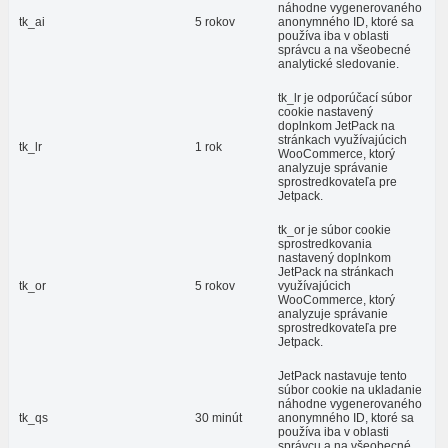
náhodne vygenerovaného
tk_ai
5 rokov
anonymného ID, ktoré sa
používa iba v oblasti
správcu a na všeobecné
analytické sledovanie.
tk_lr je odporúčací súbor
cookie nastavený
doplnkom JetPack na
stránkach využívajúcich
tk_lr
1 rok
WooCommerce, ktorý
analyzuje správanie
sprostredkovateľa pre
Jetpack.
tk_or je súbor cookie
sprostredkovania
nastavený doplnkom
JetPack na stránkach
tk_or
5 rokov
využívajúcich
WooCommerce, ktorý
analyzuje správanie
sprostredkovateľa pre
Jetpack.
JetPack nastavuje tento
súbor cookie na ukladanie
náhodne vygenerovaného
tk_qs
30 minút
anonymného ID, ktoré sa
používa iba v oblasti
správcu a na všeobecné