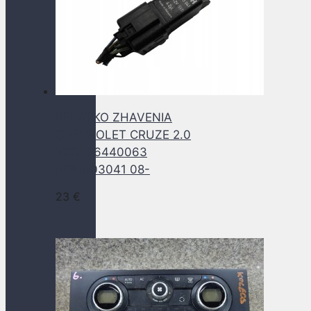
RELATKO ZHAVENIA
CHEVROLET CRUZE 2.0
VCDI 96440063
0281003041 08-
23
€