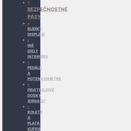
BEZPEČNOSTNÉ
PÁSY
BUDÍKY
DISPLEJE
INÉ
DIELY
INTERIÉRU
PEDÁLE
A
POTENCIOMETRE
PRISTROJOVÉ
DOSKY,
AIRBAGY
ROLETY
A
PLATÁ
KUFRA