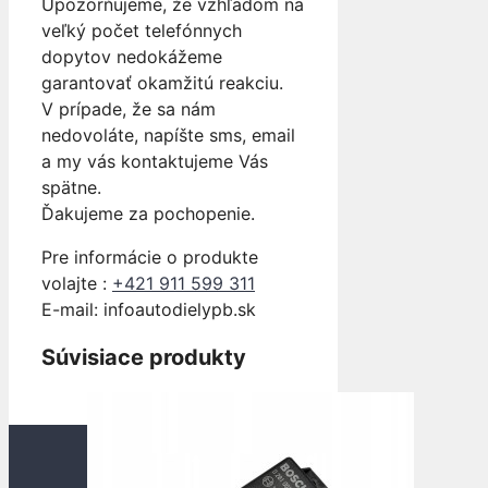
Upozorňujeme, že vzhľadom na
veľký počet telefónnych
dopytov nedokážeme
garantovať okamžitú reakciu.
V prípade, že sa nám
nedovoláte, napíšte sms, email
a my vás kontaktujeme Vás
spätne.
Ďakujeme za pochopenie.
Pre informácie o produkte
volajte :
+421 911 599 311
E-mail: info
autodielypb.sk
Súvisiace produkty