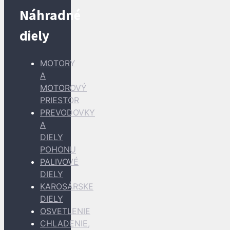
Náhradné
diely
MOTORY
A
MOTOROVÝ
PRIESTOR
PREVODOVKY
A
DIELY
POHONU
PALIVOVÉ
DIELY
KAROSÁRSKE
DIELY
OSVETLENIE
CHLADENIE,