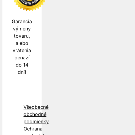
Garancia
výmeny
tovaru,
alebo
vrátenia
penazí
do 14
dní!
Všeobecné
obchodné
podmienky
Ochrana