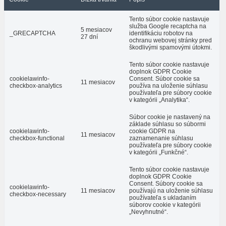
Tento súbor cookie nastavuje
služba Google recaptcha na
5 mesiacov
_GRECAPTCHA
identifikáciu robotov na
27 dní
ochranu webovej stránky pred
škodlivými spamovými útokmi.
Tento súbor cookie nastavuje
doplnok GDPR Cookie
cookielawinfo-
Consent. Súbor cookie sa
11 mesiacov
checkbox-analytics
používa na uloženie súhlasu
používateľa pre súbory cookie
v kategórii „Analytika“.
Súbor cookie je nastavený na
základe súhlasu so súbormi
cookielawinfo-
cookie GDPR na
11 mesiacov
checkbox-functional
zaznamenanie súhlasu
používateľa pre súbory cookie
v kategórii „Funkčné“.
Tento súbor cookie nastavuje
doplnok GDPR Cookie
Consent. Súbory cookie sa
cookielawinfo-
11 mesiacov
používajú na uloženie súhlasu
checkbox-necessary
používateľa s ukladaním
súborov cookie v kategórii
„Nevyhnutné“.