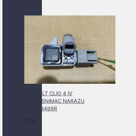
RENAULT CLIO 4 IV
CIDLO SNIMAC NARAZU
988339499R
29
€