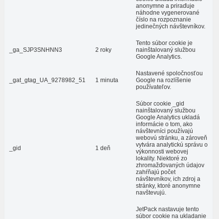
anonymne a priraďuje
náhodne vygenerované
číslo na rozpoznanie
jedinečných návštevníkov.
Tento súbor cookie je
_ga_SJP3SNHNN3
2 roky
nainštalovaný službou
Google Analytics.
Nastavené spoločnosťou
_gat_gtag_UA_9278982_51
1 minuta
Google na rozlíšenie
používateľov.
Súbor cookie _gid
nainštalovaný službou
Google Analytics ukladá
informácie o tom, ako
návštevníci používajú
webovú stránku, a zároveň
vytvára analytickú správu o
_gid
1 deň
výkonnosti webovej
lokality. Niektoré zo
zhromažďovaných údajov
zahŕňajú počet
návštevníkov, ich zdroj a
stránky, ktoré anonymne
navštevujú.
JetPack nastavuje tento
súbor cookie na ukladanie