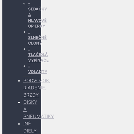
SEDAČKY
A
HLAVOVÉ
OPIERKY
SLNEČNÉ
CLONY
TLAČIDLÁ
VYPÍNAČE
VOLANTY
PODVOZOK,
RIADENIE,
BRZDY
DISKY
A
PNEUMATIKY
INÉ
DIELY