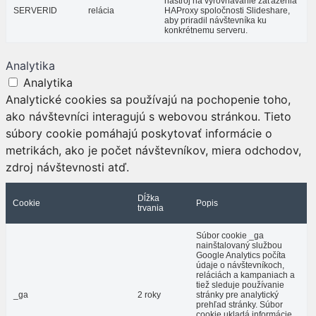
nástroj na vyrovnávanie zaťaženia
SERVERID
relácia
HAProxy spoločnosti Slideshare,
aby priradil návštevníka ku
konkrétnemu serveru.
Analytika
Analytika
Analytické cookies sa používajú na pochopenie toho,
ako návštevníci interagujú s webovou stránkou. Tieto
súbory cookie pomáhajú poskytovať informácie o
metrikách, ako je počet návštevníkov, miera odchodov,
zdroj návštevnosti atď.
Dĺžka
Cookie
Popis
trvania
Súbor cookie _ga
nainštalovaný službou
Google Analytics počíta
údaje o návštevníkoch,
reláciách a kampaniach a
tiež sleduje používanie
_ga
2 roky
stránky pre analytický
prehľad stránky. Súbor
cookie ukladá informácie