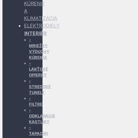
KÚRENIE
A
KLIMATIZÁCIA
ELEKTRODIELY
INTERIÉR
MRIEŽKY,
VÝDUCHY
KÚRENIA
LAKŤOVÉ
OPIERKY
STREDOVÉ
TUNELY
FILTRE
ODKLADACIE
KASTLÍKY
TAPACÍRI