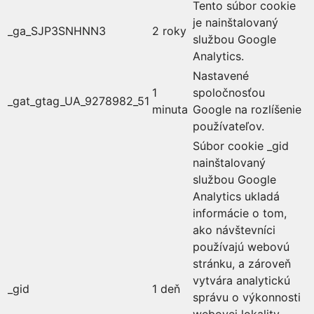
Tento súbor cookie
je nainštalovaný
_ga_SJP3SNHNN3
2 roky
službou Google
Analytics.
Nastavené
1
spoločnosťou
_gat_gtag_UA_9278982_51
minuta
Google na rozlíšenie
používateľov.
Súbor cookie _gid
nainštalovaný
službou Google
Analytics ukladá
informácie o tom,
ako návštevníci
používajú webovú
stránku, a zároveň
vytvára analytickú
_gid
1 deň
správu o výkonnosti
webovej lokality.