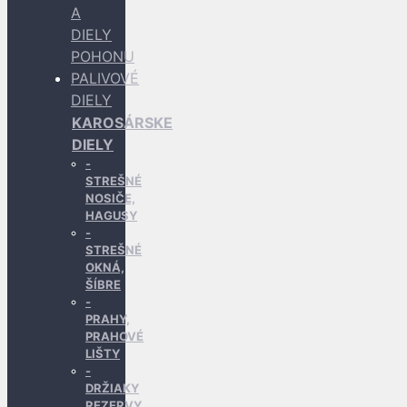
A
DIELY
POHONU
PALIVOVÉ
DIELY
KAROSÁRSKE
DIELY
STREŠNÉ
NOSIČE,
HAGUSY
STREŠNÉ
OKNÁ,
ŠÍBRE
PRAHY,
PRAHOVÉ
LIŠTY
DRŽIAKY
REZERVY