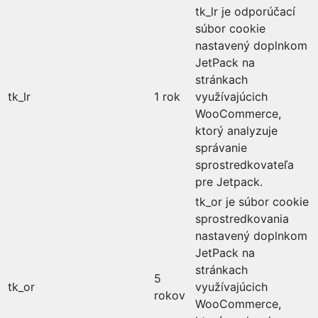
tk_lr je odporúčací
súbor cookie
nastavený doplnkom
JetPack na
stránkach
tk_lr
1 rok
využívajúcich
WooCommerce,
ktorý analyzuje
správanie
sprostredkovateľa
pre Jetpack.
tk_or je súbor cookie
sprostredkovania
nastavený doplnkom
JetPack na
stránkach
5
tk_or
využívajúcich
rokov
WooCommerce,