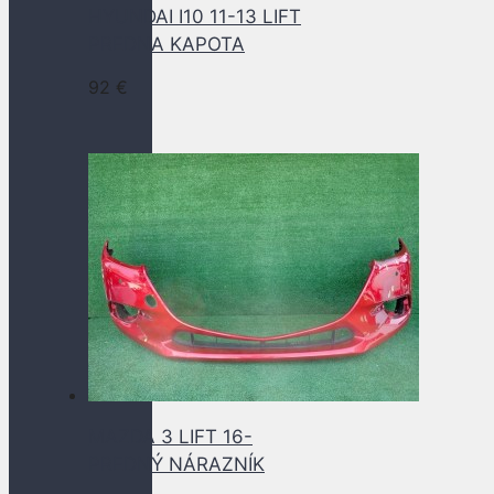
HYUNDAI I10 11-13 LIFT
PREDNA KAPOTA
92
€
MAZDA 3 LIFT 16-
PREDNÝ NÁRAZNÍK