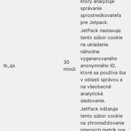
ktorý analyzuje
správanie
sprostredkovateľa
pre Jetpack.
JetPack nastavuje
tento súbor cookie
na ukladanie
náhodne
vygenerovaného
30
tk_qs
anonymného ID,
minút
ktoré sa používa iba
v oblasti správcu a
na všeobecné
analytické
sledovanie.
JetPack inštaluje
tento súbor cookie
na zhromažďovanie
interných metrík pre