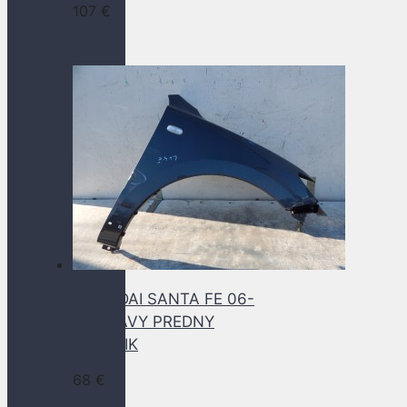
107
€
HYUNDAI SANTA FE 06-
09 PRAVY PREDNY
BLATNIK
68
€