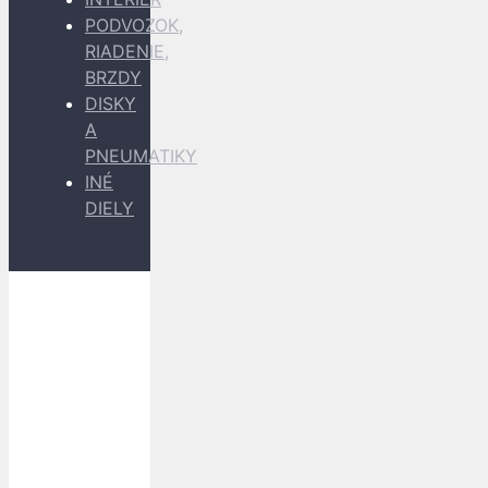
PODVOZOK,
RIADENIE,
BRZDY
DISKY
A
PNEUMATIKY
INÉ
DIELY
Dopravu
k Vám
zabezpečujú