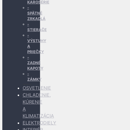
KAROSÉRIE
SPÄTNÉ
ZRKADLÁ
STIERAČE
VÝSTUHY
A
PRIEČKY
ZADNÉ
KAPOTY
ZÁMKY
OSVETLENIE
CHLADENIE,
KÚRENIE
A
KLIMATIZÁCIA
ELEKTRODIELY
INTERIÉR