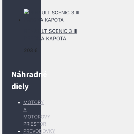
RENAULT SCENIC 3 III
PREDNA KAPOTA
203
€
Náhradné
diely
MOTORY
A
MOTOROVÝ
PRIESTOR
PREVODOVKY