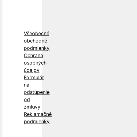
Všeobecné
obchodné
podmienky
Ochrana
osobných
údajov
Formulár
na
odstúpenie
od
zmluvy
Reklamačné
podmienky