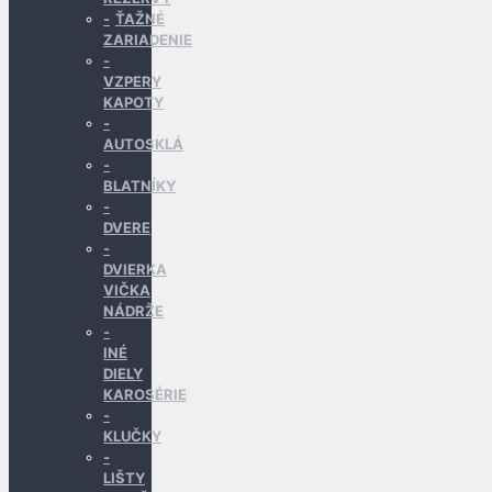
ŤAŽNÉ
ZARIADENIE
VZPERY
KAPOTY
AUTOSKLÁ
BLATNÍKY
DVERE
DVIERKA
VIČKA
NÁDRŽE
INÉ
DIELY
KAROSÉRIE
KLUČKY
LIŠTY