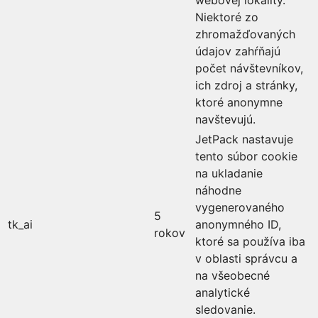
Niektoré zo
zhromažďovaných
údajov zahŕňajú
počet návštevníkov,
ich zdroj a stránky,
ktoré anonymne
navštevujú.
JetPack nastavuje
tento súbor cookie
na ukladanie
náhodne
vygenerovaného
5
tk_ai
anonymného ID,
rokov
ktoré sa používa iba
v oblasti správcu a
na všeobecné
analytické
sledovanie.