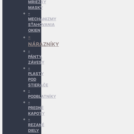
MRIEŽKY
MASKY
MECHANIZMY
SŤAHOVANIA
OKIEN
NÁRAZNÍKY
PÁNTY,
ZÁVESY
PLASTY
POD
STIERAČE
PODBLATNÍKY
PREDNÉ
KAPOTY
REZANÉ
DIELY