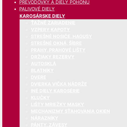
PREVODOVKY A DIELY POHONU
PALIVOVÉ DIELY
KAROSÁRSKE DIELY
ŤAŽNÉ ZARIADENIE
VZPERY KAPOTY
STREŠNÉ NOSIČE, HAGUSY
STREŠNÉ OKNÁ, ŠÍBRE
PRAHY, PRAHOVÉ LIŠTY
DRŽIAKY REZERVY
AUTOSKLÁ
BLATNÍKY
DVERE
DVIERKA VIČKA NÁDRŽE
INÉ DIELY KAROSÉRIE
KLUČKY
LIŠTY MRIEŽKY MASKY
MECHANIZMY SŤAHOVANIA OKIEN
NÁRAZNÍKY
PÁNTY, ZÁVESY