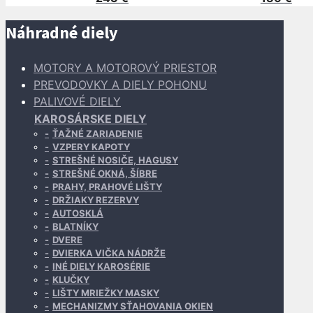
Náhradné diely
MOTORY A MOTOROVÝ PRIESTOR
PREVODOVKY A DIELY POHONU
PALIVOVÉ DIELY
KAROSÁRSKE DIELY
ŤAŽNÉ ZARIADENIE
VZPERY KAPOTY
STREŠNÉ NOSIČE, HAGUSY
STREŠNÉ OKNÁ, ŠÍBRE
PRAHY, PRAHOVÉ LIŠTY
DRŽIAKY REZERVY
AUTOSKLÁ
BLATNÍKY
DVERE
DVIERKA VIČKA NÁDRŽE
INÉ DIELY KAROSÉRIE
KLUČKY
LIŠTY MRIEŽKY MASKY
MECHANIZMY SŤAHOVANIA OKIEN