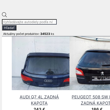
Ďakujeme za pochopenie.
Pre informácie o produkte volajte :
+421 911 599 311
E-mail: info
autodielypb.sk
Products
Súvisiace produkty
search
Hľadať
Aktuálny počet produktov:
34523
ks
AUDI Q7 4L ZADNÁ
PEUGEOT 508 SW 
KAPOTA
ZADNÁ KAPO
243
€
186
€