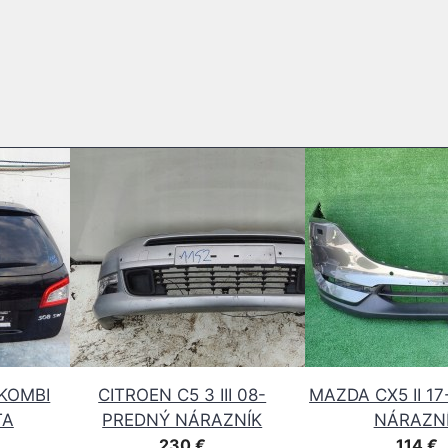
KOMBI
CITROEN C5 3 III 08-
MAZDA CX5 II 1
TA
PREDNÝ NÁRAZNÍK
NÁRAZN
230
€
114
€