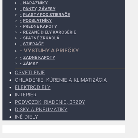
NÁRAZNÍKY
PÁNTY, ZÁVESY
PLASTY POD STIERAČE
PODBLATNÍKY
PREDNÉ KAPOTY
REZANÉ DIELY KAROSÉRIE
SPÄTNÉ ZRKADLÁ
STIERAČE
VÝSTUHY A PRIEČKY
ZADNÉ KAPOTY
ZÁMKY
OSVETLENIE
CHLADENIE, KÚRENIE A KLIMATIZÁCIA
ELEKTRODIELY
INTERIÉR
PODVOZOK, RIADENIE, BRZDY
DISKY A PNEUMATIKY
INÉ DIELY