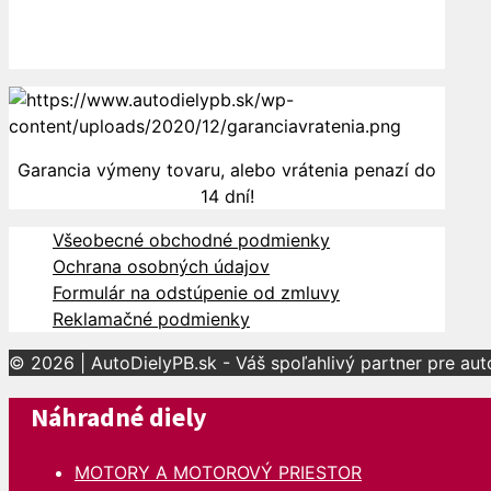
Dopravu k Vám zabezpečujú
Garancia výmeny tovaru, alebo vrátenia penazí do
14 dní!
Všeobecné obchodné podmienky
Ochrana osobných údajov
Formulár na odstúpenie od zmluvy
Reklamačné podmienky
© 2026 | AutoDielyPB.sk - Váš spoľahlivý partner pre au
Náhradné diely
MOTORY A MOTOROVÝ PRIESTOR