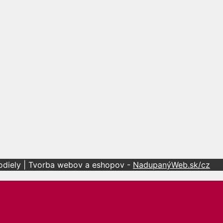
todiely | Tvorba webov a eshopov -
NadupanýWeb.sk/cz