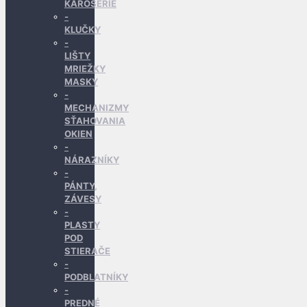
KAROSÉRIE
KLUČKY
LIŠTY
MRIEŽKY
MASKY
MECHANIZMY
SŤAHOVANIA
OKIEN
NÁRAZNÍKY
PÁNTY,
ZÁVESY
PLASTY
POD
STIERAČE
PODBLATNÍKY
PREDNÉ