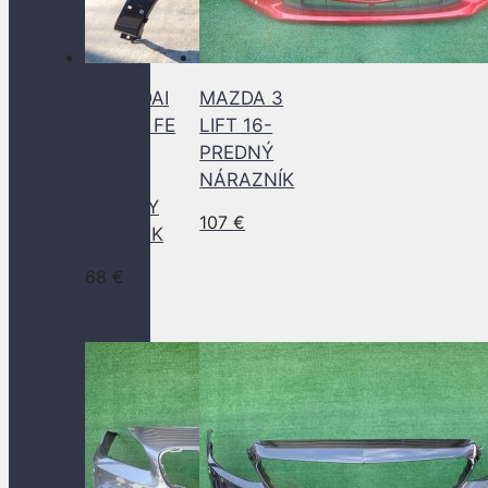
HYUNDAI
MAZDA 3
SANTA FE
LIFT 16-
06-09
PREDNÝ
PRAVY
NÁRAZNÍK
PREDNY
107
€
BLATNIK
68
€