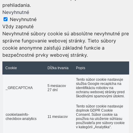
prehliadania.
Nevyhnutné
Nevyhnutné
Vždy zapnuté
Nevyhnutné súbory cookie sú absolútne nevyhnutné pre
správne fungovanie webovej stránky. Tieto súbory
cookie anonymne zaisťujú základné funkcie a
bezpečnostné prvky webovej stránky.
Cookie
Dĺžka trvania
Popis
Tento súbor cookie nastavuje
služba Google recaptcha na
5 mesiacov
_GRECAPTCHA
identifikáciu robotov na
27 dní
ochranu webovej stránky pred
škodlivými spamovými útokmi.
Tento súbor cookie nastavuje
doplnok GDPR Cookie
cookielawinfo-
Consent. Súbor cookie sa
11 mesiacov
checkbox-analytics
používa na uloženie súhlasu
používateľa pre súbory cookie
v kategórii „Analytika“.