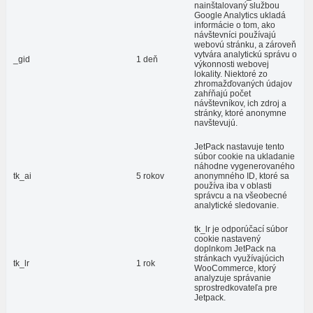
nainštalovaný službou
Google Analytics ukladá
informácie o tom, ako
návštevníci používajú
webovú stránku, a zároveň
vytvára analytickú správu o
_gid
1 deň
výkonnosti webovej
lokality. Niektoré zo
zhromažďovaných údajov
zahŕňajú počet
návštevníkov, ich zdroj a
stránky, ktoré anonymne
navštevujú.
JetPack nastavuje tento
súbor cookie na ukladanie
náhodne vygenerovaného
tk_ai
5 rokov
anonymného ID, ktoré sa
používa iba v oblasti
správcu a na všeobecné
analytické sledovanie.
tk_lr je odporúčací súbor
cookie nastavený
doplnkom JetPack na
stránkach využívajúcich
tk_lr
1 rok
WooCommerce, ktorý
analyzuje správanie
sprostredkovateľa pre
Jetpack.