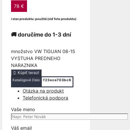
78
€
ℹ stav produktu: použité (viď foto produktu)
🚚 doručíme do 1-3 dní
množstvo VW TIGUAN 08-15
VYSTUHA PREDNEHO
NARAZNIKA
Kúpiť teraz!
Katalógové číslo:
f23ece703bc6
Otázka na produkt
Telefonická podpora
Vaše meno
Váš email