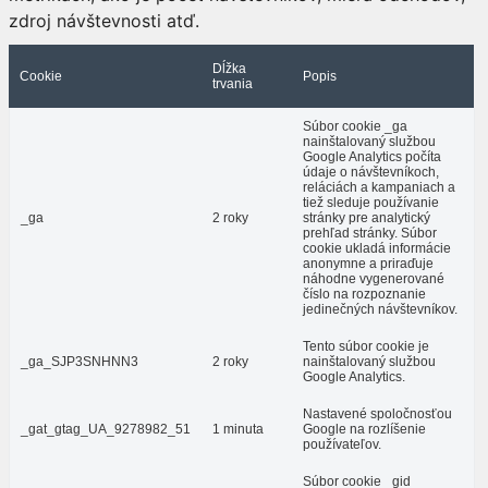
zdroj návštevnosti atď.
Dĺžka
Cookie
Popis
trvania
Súbor cookie _ga
nainštalovaný službou
Google Analytics počíta
údaje o návštevníkoch,
reláciách a kampaniach a
tiež sleduje používanie
_ga
2 roky
stránky pre analytický
prehľad stránky. Súbor
cookie ukladá informácie
anonymne a priraďuje
náhodne vygenerované
číslo na rozpoznanie
jedinečných návštevníkov.
Tento súbor cookie je
_ga_SJP3SNHNN3
2 roky
nainštalovaný službou
Google Analytics.
Nastavené spoločnosťou
_gat_gtag_UA_9278982_51
1 minuta
Google na rozlíšenie
používateľov.
Súbor cookie _gid