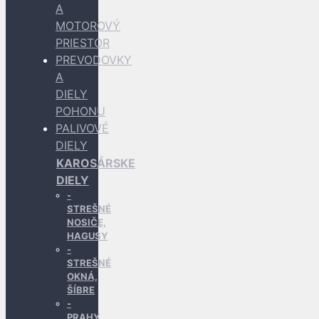
A
MOTOROVÝ
PRIESTOR
PREVODOVKY
A
DIELY
POHONU
PALIVOVÉ
DIELY
KAROSÁRSKE
DIELY
STREŠNÉ
NOSIČE,
HAGUSY
STREŠNÉ
OKNÁ,
ŠÍBRE
PRAHY,