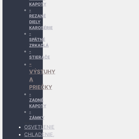
KAPOTY
REZANÉ
DIELY
KAROSÉRIE
SPÄTNÉ
ZRKADLÁ
STIERAČE
VÝSTUHY
A
PRIEČKY
ZADNÉ
KAPOTY
ZÁMKY
OSVETLENIE
CHLADENIE,