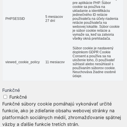
pre aplikácie PHP. Súbor
cookie sa používa na
ukladanie a identifikáciu
jedinečného ID relácie
5 mesiacov
PHPSESSID
používateľa na účely riadenia
27 dní
relácie používateľa na
webovej lokalite. Súbor cookie
je súbor cookie relácie a
vymaže sa, keď sa zatvoria
všetky okná prehliadača.
Súbor cookie je nastavený
doplnkom GDPR Cookie
Consent a používa sa na
uloženie toho, či používateľ
viewed_cookie_policy
11 mesiacov
súhlasil alebo nesúhlasil s
používaním súborov cookie.
Neuchováva žiadne osobné
údaje.
Funkčné
Funkčné
Funkčné súbory cookie pomáhajú vykonávať určité
funkcie, ako je zdieľanie obsahu webovej stránky na
platformách sociálnych médií, zhromažďovanie spätnej
väzby a ďalšie funkcie tretích strán.