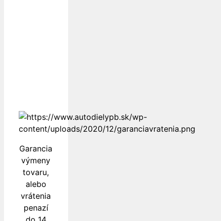
Dopravu
k Vám
zabezpečujú
Garancia
výmeny
tovaru,
alebo
vrátenia
penazí
do 14