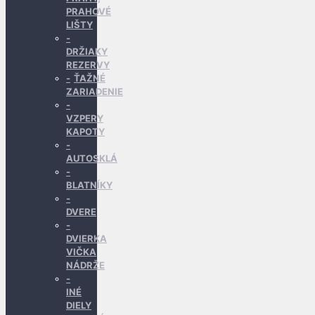
PRAHOVÉ
LIŠTY
DRŽIAKY
REZERVY
ŤAŽNÉ
ZARIADENIE
VZPERY
KAPOTY
AUTOSKLÁ
BLATNÍKY
DVERE
DVIERKA
VIČKA
NÁDRŽE
INÉ
DIELY