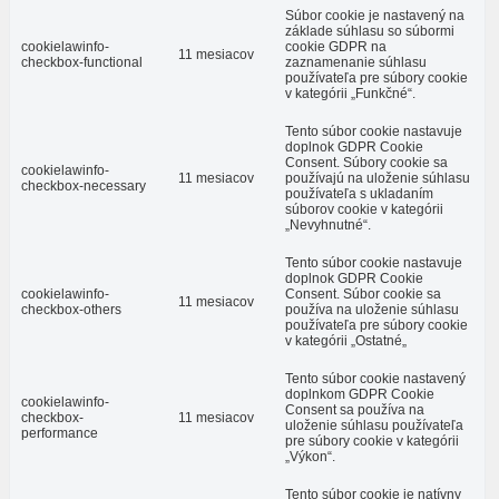
Súbor cookie je nastavený na
základe súhlasu so súbormi
cookielawinfo-
cookie GDPR na
11 mesiacov
checkbox-functional
zaznamenanie súhlasu
používateľa pre súbory cookie
v kategórii „Funkčné“.
Tento súbor cookie nastavuje
doplnok GDPR Cookie
Consent. Súbory cookie sa
cookielawinfo-
11 mesiacov
používajú na uloženie súhlasu
checkbox-necessary
používateľa s ukladaním
súborov cookie v kategórii
„Nevyhnutné“.
Tento súbor cookie nastavuje
doplnok GDPR Cookie
cookielawinfo-
Consent. Súbor cookie sa
11 mesiacov
checkbox-others
používa na uloženie súhlasu
používateľa pre súbory cookie
v kategórii „Ostatné„
Tento súbor cookie nastavený
doplnkom GDPR Cookie
cookielawinfo-
Consent sa používa na
checkbox-
11 mesiacov
uloženie súhlasu používateľa
performance
pre súbory cookie v kategórii
„Výkon“.
Tento súbor cookie je natívny