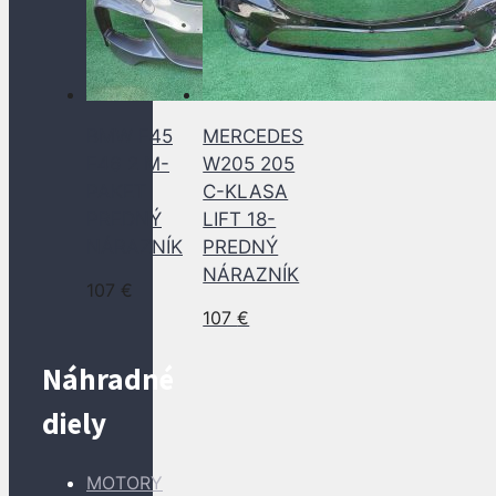
BMW F45
MERCEDES
F46 2 M-
W205 205
PAKET
C-KLASA
PREDNÝ
LIFT 18-
NÁRAZNÍK
PREDNÝ
NÁRAZNÍK
107
€
107
€
Náhradné
diely
MOTORY