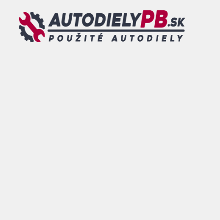
Preskočiť na obsah
MENU
0
DOVOLENKA - od 26.07.2026 do 09.08.2026 - TOVAR
OBJEDNANÝ V TOMTO TERMÍNE BUDE ODOSLANÝ po
tomto dátume.
ESHOP
/
KAROSÁRSKE
DIELY
/
VÝSTUHY A
PRIEČKY
/ VW TIGUAN 08-15