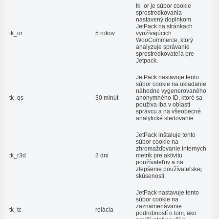
tk_or je súbor cookie
sprostredkovania
nastavený doplnkom
JetPack na stránkach
tk_or
5 rokov
využívajúcich
WooCommerce, ktorý
analyzuje správanie
sprostredkovateľa pre
Jetpack.
JetPack nastavuje tento
súbor cookie na ukladanie
náhodne vygenerovaného
tk_qs
30 minút
anonymného ID, ktoré sa
používa iba v oblasti
správcu a na všeobecné
analytické sledovanie.
JetPack inštaluje tento
súbor cookie na
zhromažďovanie interných
tk_r3d
3 dni
metrík pre aktivitu
používateľov a na
zlepšenie používateľskej
skúsenosti.
JetPack nastavuje tento
súbor cookie na
zaznamenávanie
tk_tc
relácia
podrobností o tom, ako