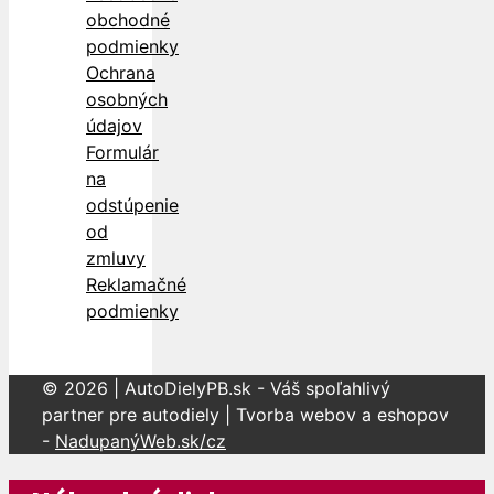
obchodné
podmienky
Ochrana
osobných
údajov
Formulár
na
odstúpenie
od
zmluvy
Reklamačné
podmienky
© 2026 | AutoDielyPB.sk - Váš spoľahlivý
partner pre autodiely | Tvorba webov a eshopov
-
NadupanýWeb.sk/cz