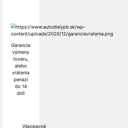
Garancia
výmeny
tovaru,
alebo
vrátenia
penazí
do 14
dní!
Všeobecné