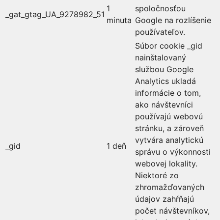
1
spoločnosťou
_gat_gtag_UA_9278982_51
minuta
Google na rozlíšenie
používateľov.
Súbor cookie _gid
nainštalovaný
službou Google
Analytics ukladá
informácie o tom,
ako návštevníci
používajú webovú
stránku, a zároveň
vytvára analytickú
_gid
1 deň
správu o výkonnosti
webovej lokality.
Niektoré zo
zhromažďovaných
údajov zahŕňajú
počet návštevníkov,