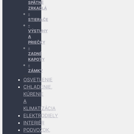
SPÄTNÉ
ZRKADLÁ
STIERAČE
VÝSTUHY
A
PRIEČKY
ZADNÉ
KAPOTY
ZÁMKY
OSVETLENIE
CHLADENIE,
KÚRENIE
A
KLIMATIZÁCIA
ELEKTRODIELY
INTERIÉR
PODVOZOK,