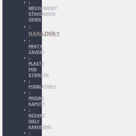
MECHANIZMY
SŤAHOVANIA
OKIEN
NÁRAZNÍKY
PÁNTY,
ZÁVESY
PLASTY
POD
STIERAČE
PODBLATNÍKY
PREDNÉ
KAPOTY
REZANÉ
DIELY
KAROSÉRIE