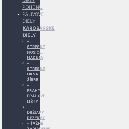
DIELY
POHONU
PALIVOVÉ
DIELY
KAROSÁRSKE
DIELY
STREŠNÉ
NOSIČE,
HAGUSY
STREŠNÉ
OKNÁ,
ŠÍBRE
PRAHY,
PRAHOVÉ
LIŠTY
DRŽIAKY
REZERVY
ŤAŽNÉ
ZARIADENIE