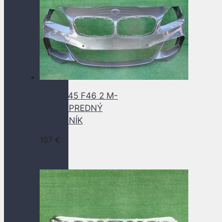
BMW F45 F46 2 M-
PAKET PREDNÝ
NÁRAZNÍK
107
€