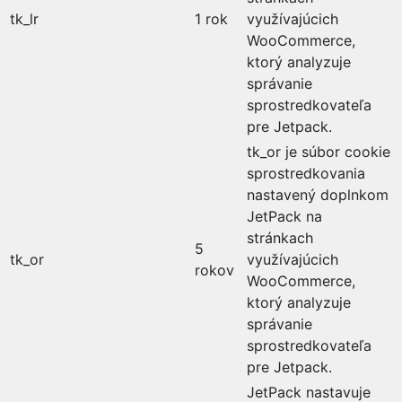
tk_lr
1 rok
využívajúcich
WooCommerce,
ktorý analyzuje
správanie
sprostredkovateľa
pre Jetpack.
tk_or je súbor cookie
sprostredkovania
nastavený doplnkom
JetPack na
stránkach
5
tk_or
využívajúcich
rokov
WooCommerce,
ktorý analyzuje
správanie
sprostredkovateľa
pre Jetpack.
JetPack nastavuje