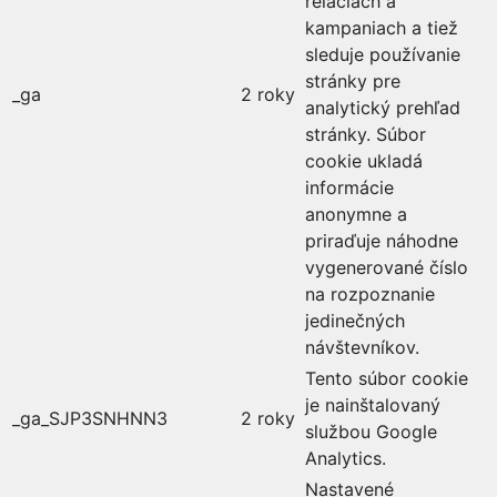
reláciách a
kampaniach a tiež
sleduje používanie
stránky pre
_ga
2 roky
analytický prehľad
stránky. Súbor
cookie ukladá
informácie
anonymne a
priraďuje náhodne
vygenerované číslo
na rozpoznanie
jedinečných
návštevníkov.
Tento súbor cookie
je nainštalovaný
_ga_SJP3SNHNN3
2 roky
službou Google
Analytics.
Nastavené