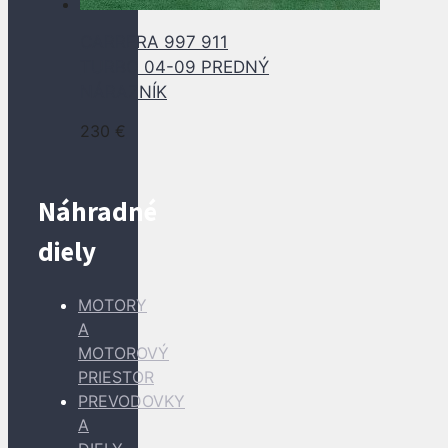
CARRERA 997 911
TURBO 04-09 PREDNÝ
NÁRAZNÍK
230
€
Náhradné
diely
MOTORY
A
MOTOROVÝ
PRIESTOR
PREVODOVKY
A