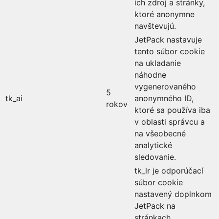
ich zdroj a stránky,
ktoré anonymne
navštevujú.
JetPack nastavuje
tento súbor cookie
na ukladanie
náhodne
vygenerovaného
5
tk_ai
anonymného ID,
rokov
ktoré sa používa iba
v oblasti správcu a
na všeobecné
analytické
sledovanie.
tk_lr je odporúčací
súbor cookie
nastavený doplnkom
JetPack na
stránkach