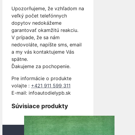
Upozorňujeme, že vzhľadom na
veľký počet telefónnych
dopytov nedokážeme
garantovať okamžitú reakciu.
V prípade, že sa nám
nedovoláte, napíšte sms, email
a my vás kontaktujeme Vás
spätne.
Ďakujeme za pochopenie.
Pre informácie o produkte
volajte :
+421 911 599 311
E-mail: info
autodielypb.sk
Súvisiace produkty