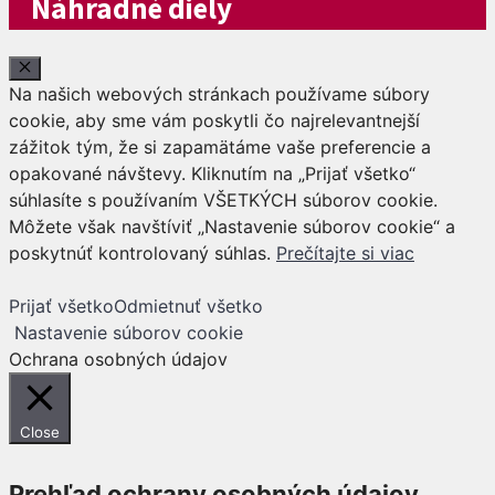
Náhradné diely
Close
Na našich webových stránkach používame súbory
cookie, aby sme vám poskytli čo najrelevantnejší
zážitok tým, že si zapamätáme vaše preferencie a
opakované návštevy. Kliknutím na „Prijať všetko“
súhlasíte s používaním VŠETKÝCH súborov cookie.
Môžete však navštíviť „Nastavenie súborov cookie“ a
poskytnúť kontrolovaný súhlas.
Prečítajte si viac
Prijať všetko
Odmietnuť všetko
Nastavenie súborov cookie
Ochrana osobných údajov
Close
Prehľad ochrany osobných údajov