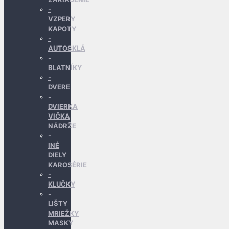
VZPERY
KAPOTY
AUTOSKLÁ
BLATNÍKY
DVERE
DVIERKA
VIČKA
NÁDRŽE
INÉ
DIELY
KAROSÉRIE
KLUČKY
LIŠTY
MRIEŽKY
MASKY