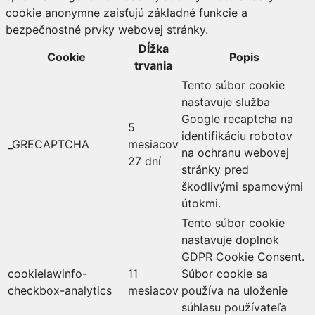
cookie anonymne zaisťujú základné funkcie a
bezpečnostné prvky webovej stránky.
Dĺžka
Cookie
Popis
trvania
Tento súbor cookie
nastavuje služba
Google recaptcha na
5
identifikáciu robotov
_GRECAPTCHA
mesiacov
na ochranu webovej
27 dní
stránky pred
škodlivými spamovými
útokmi.
Tento súbor cookie
nastavuje doplnok
GDPR Cookie Consent.
cookielawinfo-
11
Súbor cookie sa
checkbox-analytics
mesiacov
používa na uloženie
súhlasu používateľa