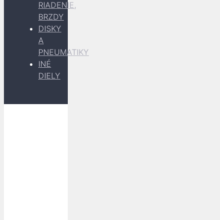
RIADENIE,
BRZDY
DISKY
A
PNEUMATIKY
INÉ
DIELY
Dopravu
k Vám
zabezpečujú