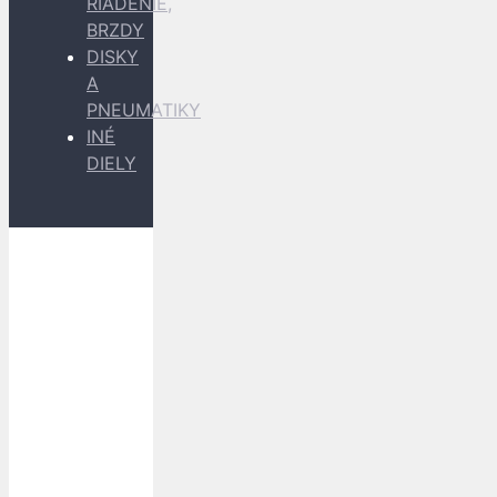
RIADENIE,
BRZDY
DISKY
A
PNEUMATIKY
INÉ
DIELY
Dopravu
k Vám
zabezpečujú