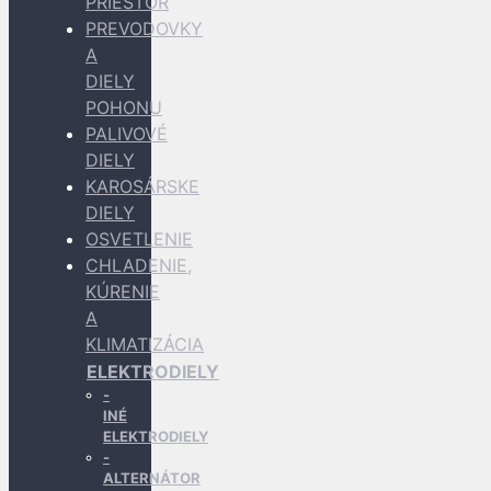
PRIESTOR
PREVODOVKY
A
DIELY
POHONU
PALIVOVÉ
DIELY
KAROSÁRSKE
DIELY
OSVETLENIE
CHLADENIE,
KÚRENIE
A
KLIMATIZÁCIA
ELEKTRODIELY
INÉ
ELEKTRODIELY
ALTERNÁTOR