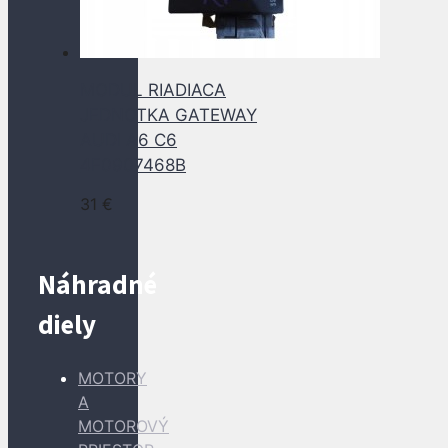
MODUL RIADIACA
JEDNOTKA GATEWAY
AUDI A6 C6
4F0907468B
31
€
Náhradné
diely
MOTORY
A
MOTOROVÝ