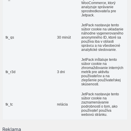
WooCommerce, ktorý
analyzuje správanie
sprostredkovateľa pre
Jetpack.
JetPack nastavuje tento
súbor cookie na ukladanie
náhodne vygenerovaného
tk_qs
30 minút
anonymného ID, ktoré sa
používa iba v oblasti
správcu a na všeobecné
analytické sledovanie.
JetPack inštaluje tento
súbor cookie na
zhromažďovanie interných
tk_r3d
3 dni
metrík pre aktivitu
používateľov a na
zlepšenie používateľskej
skúsenosti.
JetPack nastavuje tento
súbor cookie na
zaznamenávanie
tk_tc
relácia
podrobností o tom, ako
používateľ používa
webovú stránku.
Reklama