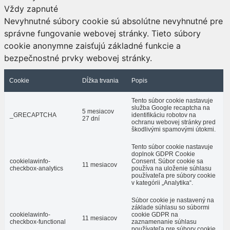
Vždy zapnuté
Nevyhnutné súbory cookie sú absolútne nevyhnutné pre
správne fungovanie webovej stránky. Tieto súbory
cookie anonymne zaisťujú základné funkcie a
bezpečnostné prvky webovej stránky.
Cookie
Dĺžka trvania
Popis
Tento súbor cookie nastavuje
služba Google recaptcha na
5 mesiacov
_GRECAPTCHA
identifikáciu robotov na
27 dní
ochranu webovej stránky pred
škodlivými spamovými útokmi.
Tento súbor cookie nastavuje
doplnok GDPR Cookie
cookielawinfo-
Consent. Súbor cookie sa
11 mesiacov
checkbox-analytics
používa na uloženie súhlasu
používateľa pre súbory cookie
v kategórii „Analytika“.
Súbor cookie je nastavený na
základe súhlasu so súbormi
cookielawinfo-
cookie GDPR na
11 mesiacov
checkbox-functional
zaznamenanie súhlasu
používateľa pre súbory cookie