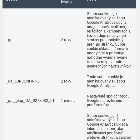
trvania
Súbor cookie _ga
nainštalovaný službou
Google Analytics počíta
údaje o návštevníkoch,
reláciách a kampaniach a
tiež sleduje používanie
_ga
2 roky
stránky pre analytický
prehľad stránky. Súbor
cookie ukladá informácie
anonymne a priraďuje
náhodne vygenerované
číslo na rozpoznanie
jedinečných návštevníkov.
Tento súbor cookie je
_ga_SJP3SNHNN3
2 roky
nainštalovaný službou
Google Analytics.
Nastavené spoločnosťou
_gat_gtag_UA_9278982_51
1 minuta
Google na rozlíšenie
používateľov.
Súbor cookie _gid
nainštalovaný službou
Google Analytics ukladá
informácie o tom, ako
návštevníci používajú
webovú stránku, a zároveň