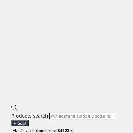
SUZUKI S-CROSS
RADAR 33943-
64R00
222
€
ℹ stav produktu: použité (viď foto produktu)
🚚 doručíme do 1-3 dní
množstvo SUZUKI S-CROSS
RADAR 33943-64R00
Products search
Kúpiť teraz!
Hľadať
Katalógové číslo:
775aed31e2e9
Aktuálny počet produktov:
34523
ks