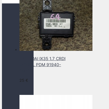
HYUNDAI IX35 1.7 CRDI
MODUL PDM 91940-
1M510
25
€