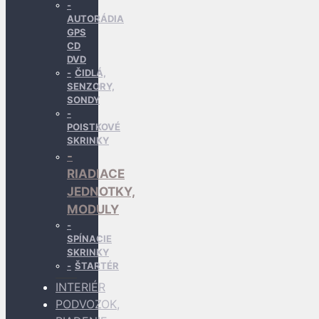
AUTORÁDIA
GPS
CD
DVD
ČIDLÁ,
SENZORY,
SONDY
POISTKOVÉ
SKRINKY
RIADIACE
JEDNOTKY,
MODULY
SPÍNACIE
SKRINKY
ŠTARTÉR
INTERIÉR
PODVOZOK,