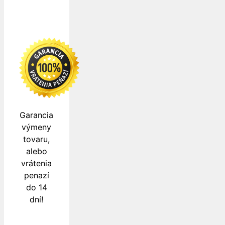
Garancia
výmeny
tovaru,
alebo
vrátenia
penazí
do 14
dní!