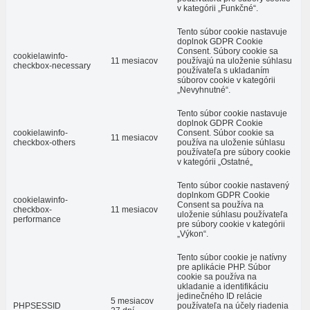
v kategórii „Funkčné“.
Tento súbor cookie nastavuje
doplnok GDPR Cookie
Consent. Súbory cookie sa
cookielawinfo-
11 mesiacov
používajú na uloženie súhlasu
checkbox-necessary
používateľa s ukladaním
súborov cookie v kategórii
„Nevyhnutné“.
Tento súbor cookie nastavuje
doplnok GDPR Cookie
cookielawinfo-
Consent. Súbor cookie sa
11 mesiacov
checkbox-others
používa na uloženie súhlasu
používateľa pre súbory cookie
v kategórii „Ostatné„
Tento súbor cookie nastavený
doplnkom GDPR Cookie
cookielawinfo-
Consent sa používa na
checkbox-
11 mesiacov
uloženie súhlasu používateľa
performance
pre súbory cookie v kategórii
„Výkon“.
Tento súbor cookie je natívny
pre aplikácie PHP. Súbor
cookie sa používa na
ukladanie a identifikáciu
jedinečného ID relácie
5 mesiacov
PHPSESSID
používateľa na účely riadenia