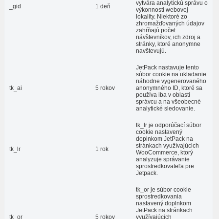
vytvára analytickú správu o
_gid
1 deň
výkonnosti webovej
lokality. Niektoré zo
zhromažďovaných údajov
zahŕňajú počet
návštevníkov, ich zdroj a
stránky, ktoré anonymne
navštevujú.
JetPack nastavuje tento
súbor cookie na ukladanie
náhodne vygenerovaného
tk_ai
5 rokov
anonymného ID, ktoré sa
používa iba v oblasti
správcu a na všeobecné
analytické sledovanie.
tk_lr je odporúčací súbor
cookie nastavený
doplnkom JetPack na
stránkach využívajúcich
tk_lr
1 rok
WooCommerce, ktorý
analyzuje správanie
sprostredkovateľa pre
Jetpack.
tk_or je súbor cookie
sprostredkovania
nastavený doplnkom
JetPack na stránkach
tk_or
5 rokov
využívajúcich