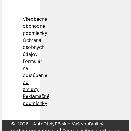
Všeobecné
obchodné
podmienky
Ochrana
osobných
údajov
Formulár
na
odstúpenie
od
zmluvy
Reklamačné
podmienky
© 2026 | AutoDielyPB.sk - Váš spoľahlivý
partner pre autodiely | Tvorba webov a eshopov