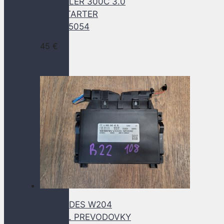
CHRYSLER 300C 3.0
CRD STARTER
0001115054
45
€
MERCEDES W204
MODUL PREVODOVKY