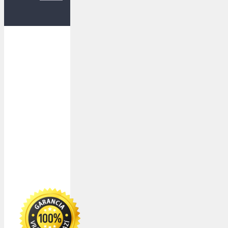
Dopravu
k Vám
zabezpečujú