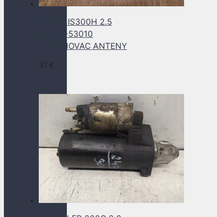
LEXUS IS300H 2.5
86240-53010
ZOSILNOVAC ANTENY
31
€