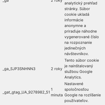
_ga
2 roky
analytický prehľad
stránky. Súbor
cookie ukladá
informácie
anonymne a
priraďuje náhodne
vygenerované číslo
na rozpoznanie
jedinečných
návštevníkov.
Tento súbor cookie
je nainštalovaný
_ga_SJP3SNHNN3
2 roky
službou Google
Analytics.
Nastavené
1
spoločnosťou
_gat_gtag_UA_9278982_51
minuta
Google na rozlíšenie
používateľov.