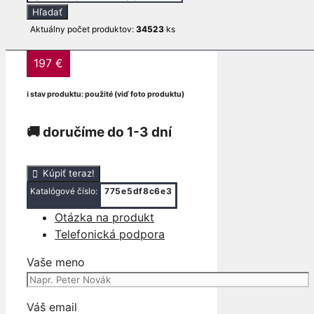
search
Hľadať
12A650-ND 10-14
Aktuálny počet produktov:
34523
ks
197
€
ℹ stav produktu: použité (viď foto produktu)
🚚 doručíme do 1-3 dní
množstvo
Kúpiť teraz!
RIADIACA
Katalógové číslo:
775e5df8c6e3
JEDNOTKA
Otázka na produkt
MOTORA
Telefonická podpora
FORD
FOCUS
Vaše meno
MK3
III
1.6
Váš email