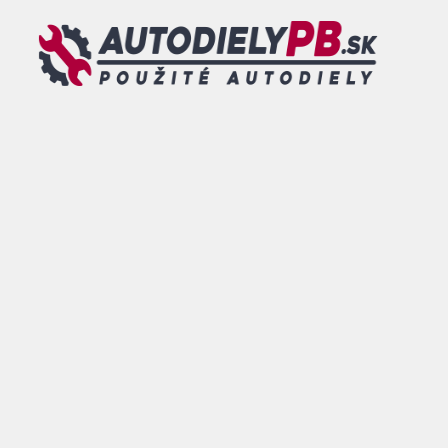
Preskočiť
na
obsah
MENU
0
DOVOLENKA - od 26.07.2026 do 09.08.2026 - TOVAR
OBJEDNANÝ V TOMTO TERMÍNE BUDE ODOSLANÝ po
tomto dátume.
ESHOP
/
ELEKTRODIELY
/
RIADIACE
JEDNOTKY,
MODULY
/ RIADIACA
JEDNOTKA MOTORA FORD