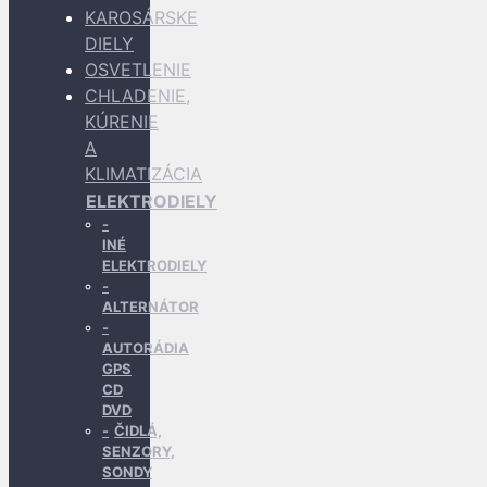
KAROSÁRSKE
DIELY
OSVETLENIE
CHLADENIE,
KÚRENIE
A
KLIMATIZÁCIA
ELEKTRODIELY
INÉ
ELEKTRODIELY
ALTERNÁTOR
AUTORÁDIA
GPS
CD
DVD
ČIDLÁ,
SENZORY,
SONDY