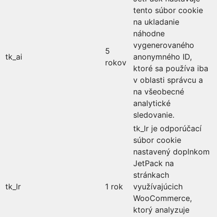
tento súbor cookie
na ukladanie
náhodne
vygenerovaného
5
tk_ai
anonymného ID,
rokov
ktoré sa používa iba
v oblasti správcu a
na všeobecné
analytické
sledovanie.
tk_lr je odporúčací
súbor cookie
nastavený doplnkom
JetPack na
stránkach
tk_lr
1 rok
využívajúcich
WooCommerce,
ktorý analyzuje