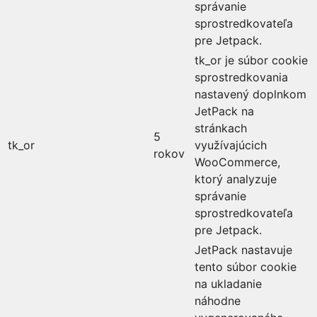
správanie
sprostredkovateľa
pre Jetpack.
tk_or je súbor cookie
sprostredkovania
nastavený doplnkom
JetPack na
stránkach
5
tk_or
využívajúcich
rokov
WooCommerce,
ktorý analyzuje
správanie
sprostredkovateľa
pre Jetpack.
JetPack nastavuje
tento súbor cookie
na ukladanie
náhodne