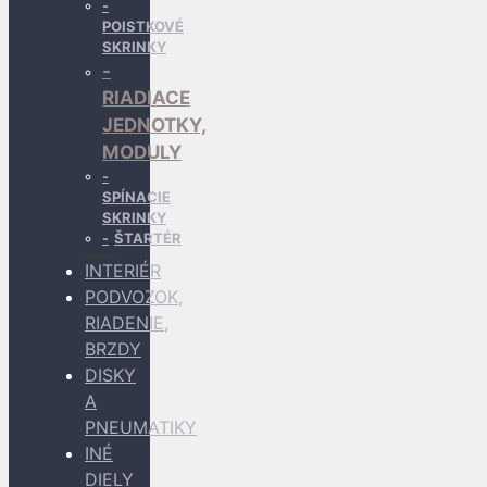
POISTKOVÉ
SKRINKY
RIADIACE
JEDNOTKY,
MODULY
SPÍNACIE
SKRINKY
ŠTARTÉR
INTERIÉR
PODVOZOK,
RIADENIE,
BRZDY
DISKY
A
PNEUMATIKY
INÉ
DIELY