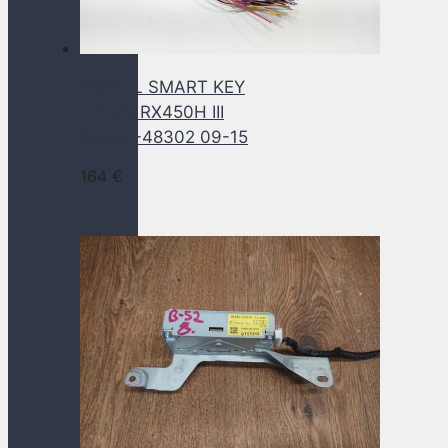
MODUL SMART KEY
LEXUS RX450H III
89990-48302 09-15
164
€