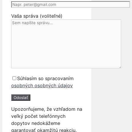
TDCI
BV61-
Vaša správa (voliteľné)
12A650-
ND
10-
14
Súhlasím so spracovaním
osobných osobných údajov
Upozorňujeme, že vzhľadom na
veľký počet telefónnych
dopytov nedokážeme
garantovať okamžitú reakciu.