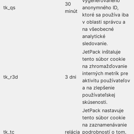
vygenerovaného
30
tk_qs
anonymného ID,
minút
ktoré sa používa iba
v oblasti správcu a
na všeobecné
analytické
sledovanie.
JetPack inštaluje
tento súbor cookie
na zhromažďovanie
interných metrík pre
tk_r3d
3 dni
aktivitu používateľov
a na zlepšenie
používateľskej
skúsenosti.
JetPack nastavuje
tento súbor cookie
na zaznamenávanie
tk_tc
relácia
podrobností o tom,