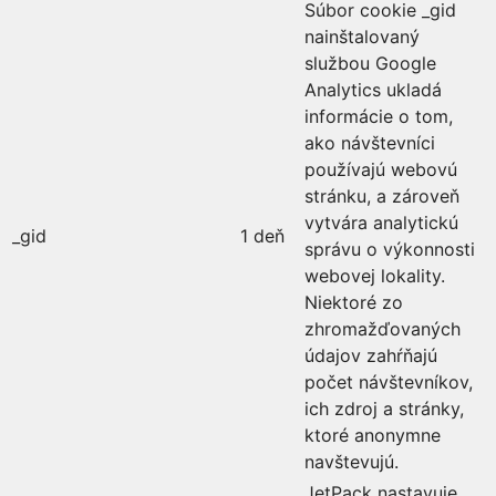
Súbor cookie _gid
nainštalovaný
službou Google
Analytics ukladá
informácie o tom,
ako návštevníci
používajú webovú
stránku, a zároveň
vytvára analytickú
_gid
1 deň
správu o výkonnosti
webovej lokality.
Niektoré zo
zhromažďovaných
údajov zahŕňajú
počet návštevníkov,
ich zdroj a stránky,
ktoré anonymne
navštevujú.
JetPack nastavuje