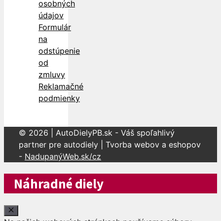
osobných
údajov
Formulár
na
odstúpenie
od
zmluvy
Reklamačné
podmienky
© 2026 | AutoDielyPB.sk - Váš spoľahlivý
partner pre autodiely | Tvorba webov a eshopov
-
NadupanýWeb.sk/cz
Náhradné diely
Close