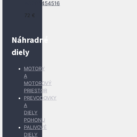
A0005454516
72
€
Náhradné
diely
MOTORY
A
MOTOROVÝ
PRIESTOR
PREVODOVKY
A
DIELY
POHONU
PALIVOVÉ
DIELY