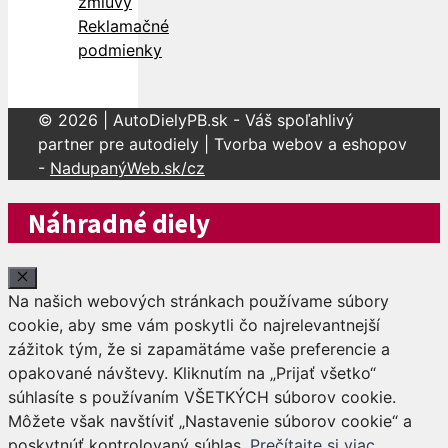
zmluvy
Reklamačné
podmienky
© 2026 | AutoDielyPB.sk - Váš spoľahlivý
partner pre autodiely | Tvorba webov a eshopov
-
NadupanýWeb.sk/cz
Náhradné diely
Close
Na našich webových stránkach používame súbory
cookie, aby sme vám poskytli čo najrelevantnejší
zážitok tým, že si zapamätáme vaše preferencie a
opakované návštevy. Kliknutím na „Prijať všetko“
súhlasíte s používaním VŠETKÝCH súborov cookie.
Môžete však navštíviť „Nastavenie súborov cookie“ a
poskytnúť kontrolovaný súhlas.
Prečítajte si viac