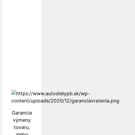
Dopravu
k Vám
zabezpečujú
Garancia
výmeny
tovaru,
alebo