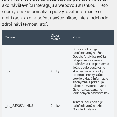
ako návštevníci interagujú s webovou stránkou. Tieto
súbory cookie pomáhajú poskytovať informácie o
metrikách, ako je počet návštevníkov, miera odchodov,
zdroj návštevnosti atď.
Dĺžka
Cookie
Popis
trvania
Súbor cookie _ga
nainštalovaný službou
Google Analytics počíta
údaje o návštevníkoch,
reláciách a kampaniach a
tiež sleduje používanie
_ga
2 roky
stránky pre analytický
prehľad stránky. Súbor
cookie ukladá informácie
anonymne a priraďuje
náhodne vygenerované
číslo na rozpoznanie
jedinečných návštevníkov.
Tento súbor cookie je
_ga_SJP3SNHNN3
2 roky
nainštalovaný službou
Google Analytics.