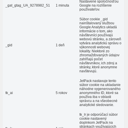
Nastavené spoločnosťou
_gat_gtag_UA_9278982_51
1 minuta
Google na rozlíšenie
používateľov.
Súbor cookie _gid
nainštalovaný službou
Google Analytics ukladá
informácie o tom, ako
návštevníci používajú
webovú stránku, a zároveň
vytvára analytickú správu o
_gid
1 deň
výkonnosti webovej
lokality. Niektoré zo
zhromažďovaných údajov
zahŕňajú počet
návštevníkov, ich zdroj a
stránky, ktoré anonymne
navštevujú.
JetPack nastavuje tento
súbor cookie na ukladanie
náhodne vygenerovaného
tk_ai
5 rokov
anonymného ID, ktoré sa
používa iba v oblasti
správcu a na všeobecné
analytické sledovanie.
tk_lr je odporúčací súbor
cookie nastavený
doplnkom JetPack na
stránkach využívajúcich