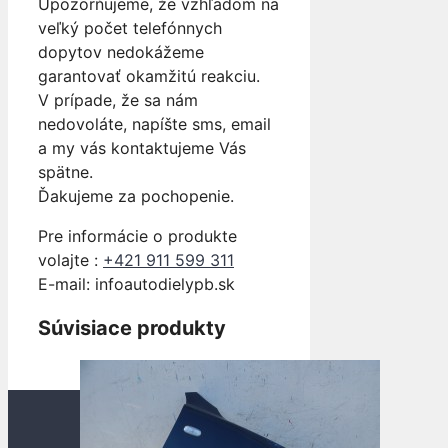
Upozorňujeme, že vzhľadom na
veľký počet telefónnych
dopytov nedokážeme
garantovať okamžitú reakciu.
V prípade, že sa nám
nedovoláte, napíšte sms, email
a my vás kontaktujeme Vás
spätne.
Ďakujeme za pochopenie.
Pre informácie o produkte
volajte :
+421 911 599 311
E-mail: info
autodielypb.sk
Súvisiace produkty