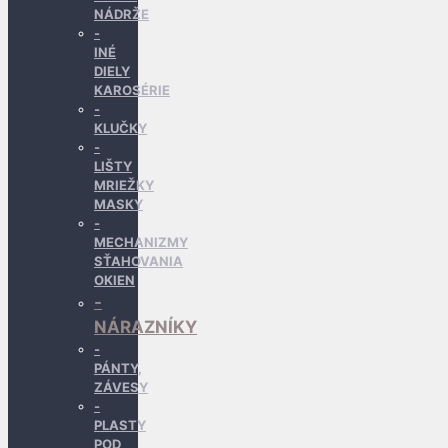
NÁDRŽE
INÉ
DIELY
KAROSÉRIE
KLUČKY
LIŠTY
MRIEŽKY
MASKY
MECHANIZMY
SŤAHOVANIA
OKIEN
NÁRAZNÍKY
PÁNTY,
ZÁVESY
PLASTY
POD