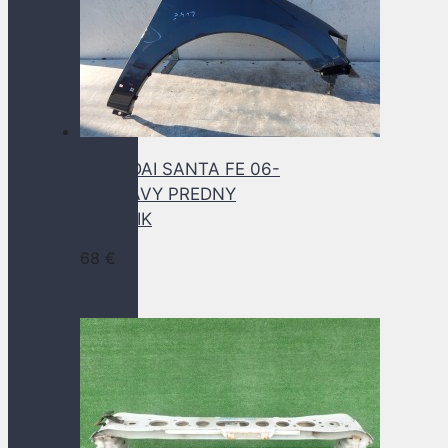
HYUNDAI SANTA FE 06-
09 PRAVY PREDNY
BLATNIK
68
€