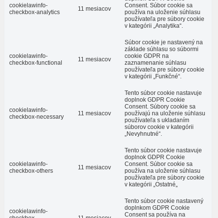
cookielawinfo-
Consent. Súbor cookie sa
11 mesiacov
checkbox-analytics
používa na uloženie súhlasu
používateľa pre súbory cookie
v kategórii „Analytika“.
Súbor cookie je nastavený na
základe súhlasu so súbormi
cookielawinfo-
cookie GDPR na
11 mesiacov
checkbox-functional
zaznamenanie súhlasu
používateľa pre súbory cookie
v kategórii „Funkčné“.
Tento súbor cookie nastavuje
doplnok GDPR Cookie
Consent. Súbory cookie sa
cookielawinfo-
11 mesiacov
používajú na uloženie súhlasu
checkbox-necessary
používateľa s ukladaním
súborov cookie v kategórii
„Nevyhnutné“.
Tento súbor cookie nastavuje
doplnok GDPR Cookie
cookielawinfo-
Consent. Súbor cookie sa
11 mesiacov
checkbox-others
používa na uloženie súhlasu
používateľa pre súbory cookie
v kategórii „Ostatné„
Tento súbor cookie nastavený
doplnkom GDPR Cookie
cookielawinfo-
Consent sa používa na
checkbox-
11 mesiacov