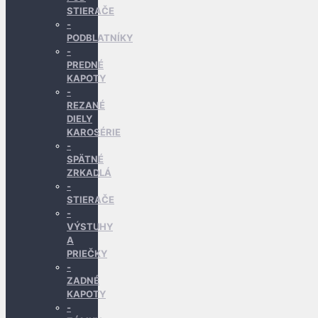
STIERAČE
PODBLATNÍKY
PREDNÉ
KAPOTY
REZANÉ
DIELY
KAROSÉRIE
SPÄTNÉ
ZRKADLÁ
STIERAČE
VÝSTUHY
A
PRIEČKY
ZADNÉ
KAPOTY