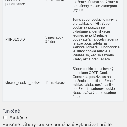
uloženie súhlasu používateľa
performance
pre súbory cookie v kategórii
„Výkon“.
Tento súbor cookie je natívny
pre aplikácie PHP. Súbor
cookie sa používa na
ukladanie a identifikáciu
jedinečného ID relácie
5 mesiacov
PHPSESSID
používateľa na účely riadenia
27 dní
relácie používateľa na
webovej lokalite. Súbor cookie
je súbor cookie relácie a
vymaže sa, keď sa zatvoria
všetky okná prehliadača.
Súbor cookie je nastavený
doplnkom GDPR Cookie
Consent a používa sa na
uloženie toho, či používateľ
viewed_cookie_policy
11 mesiacov
súhlasil alebo nesúhlasil s
používaním súborov cookie.
Neuchováva žiadne osobné
údaje.
Funkčné
Funkčné
Funkčné súbory cookie pomáhajú vykonávať určité