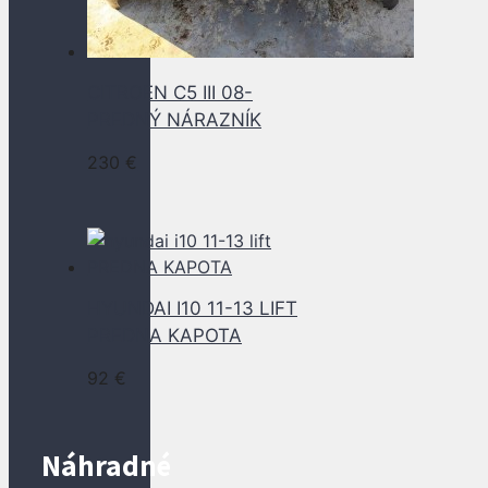
CITROEN C5 III 08-
PREDNÝ NÁRAZNÍK
230
€
HYUNDAI I10 11-13 LIFT
PREDNA KAPOTA
92
€
Náhradné