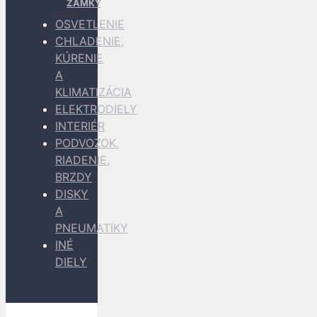
ZÁMKY
OSVETLENIE
CHLADENIE,
KÚRENIE
A
KLIMATIZÁCIA
ELEKTRODIELY
INTERIÉR
PODVOZOK,
RIADENIE,
BRZDY
DISKY
A
PNEUMATIKY
INÉ
DIELY