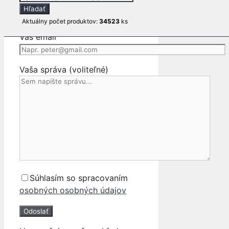
Vaše meno
search
Hľadať
Aktuálny počet produktov:
34523
ks
Váš email
Vaša správa (voliteľné)
Súhlasím so spracovaním
osobných osobných údajov