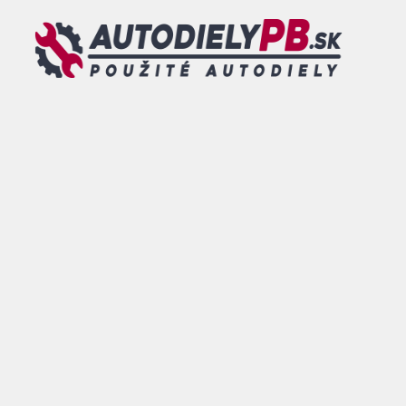
Preskočiť
na
obsah
MENU
0
DOVOLENKA - od 26.07.2026 do 09.08.2026 - TOVAR
OBJEDNANÝ V TOMTO TERMÍNE BUDE ODOSLANÝ po
tomto dátume.
ESHOP
/
KAROSÁRSKE
DIELY
/
NÁRAZNÍKY
/ PREDNÝ
NÁRAZNÍK SKODA SCALA