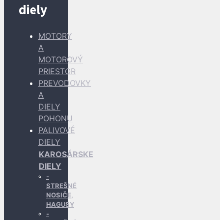
diely
MOTORY
A
MOTOROVÝ
PRIESTOR
PREVODOVKY
A
DIELY
POHONU
PALIVOVÉ
DIELY
KAROSÁRSKE
DIELY
STREŠNÉ
NOSIČE,
HAGUSY