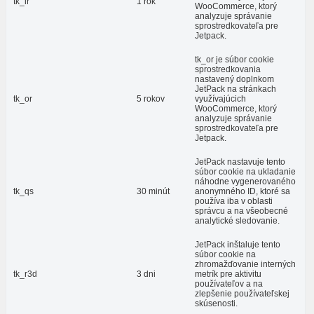
tk_lr
1 rok
WooCommerce, ktorý
analyzuje správanie
sprostredkovateľa pre
Jetpack.
tk_or je súbor cookie
sprostredkovania
nastavený doplnkom
JetPack na stránkach
tk_or
5 rokov
využívajúcich
WooCommerce, ktorý
analyzuje správanie
sprostredkovateľa pre
Jetpack.
JetPack nastavuje tento
súbor cookie na ukladanie
náhodne vygenerovaného
tk_qs
30 minút
anonymného ID, ktoré sa
používa iba v oblasti
správcu a na všeobecné
analytické sledovanie.
JetPack inštaluje tento
súbor cookie na
zhromažďovanie interných
tk_r3d
3 dni
metrík pre aktivitu
používateľov a na
zlepšenie používateľskej
skúsenosti.