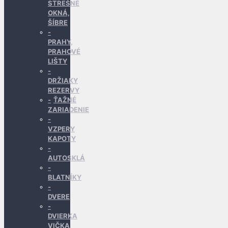
STREŠNÉ
OKNÁ,
ŠÍBRE
PRAHY,
PRAHOVÉ
LIŠTY
DRŽIAKY
REZERVY
ŤAŽNÉ
ZARIADENIE
VZPERY
KAPOTY
AUTOSKLÁ
BLATNÍKY
DVERE
DVIERKA
VIČKA