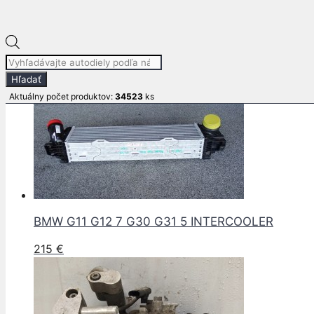
Súvisiace produkty
Products
search
Hľadať
Aktuálny počet produktov:
34523
ks
BMW G11 G12 7 G30 G31 5 INTERCOOLER
215
€