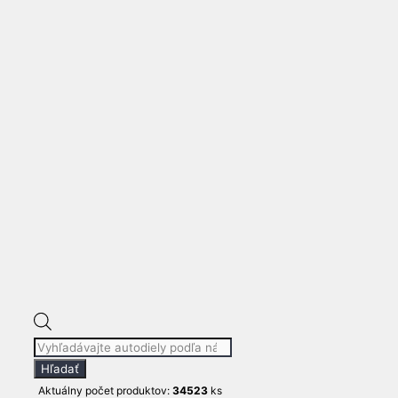
PRAVÉ ZADNÉ
SKLO RÁM
DEFENDER 1999-
2014
Products
610
€
search
Hľadať
Aktuálny počet produktov:
34523
ks