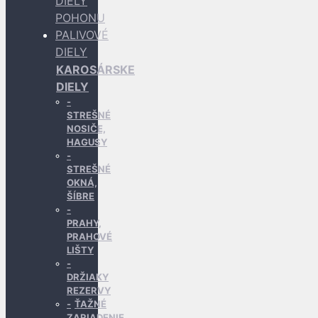
DIELY
POHONU
PALIVOVÉ
DIELY
KAROSÁRSKE
DIELY
STREŠNÉ
NOSIČE,
HAGUSY
STREŠNÉ
OKNÁ,
ŠÍBRE
PRAHY,
PRAHOVÉ
LIŠTY
DRŽIAKY
REZERVY
ŤAŽNÉ
ZARIADENIE