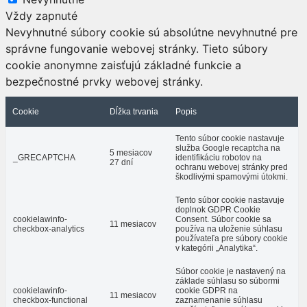
Vždy zapnuté
Nevyhnutné súbory cookie sú absolútne nevyhnutné pre
správne fungovanie webovej stránky. Tieto súbory
cookie anonymne zaisťujú základné funkcie a
bezpečnostné prvky webovej stránky.
Cookie
Dĺžka trvania
Popis
Tento súbor cookie nastavuje
služba Google recaptcha na
5 mesiacov
_GRECAPTCHA
identifikáciu robotov na
27 dní
ochranu webovej stránky pred
škodlivými spamovými útokmi.
Tento súbor cookie nastavuje
doplnok GDPR Cookie
cookielawinfo-
Consent. Súbor cookie sa
11 mesiacov
checkbox-analytics
používa na uloženie súhlasu
používateľa pre súbory cookie
v kategórii „Analytika“.
Súbor cookie je nastavený na
základe súhlasu so súbormi
cookielawinfo-
cookie GDPR na
11 mesiacov
checkbox-functional
zaznamenanie súhlasu