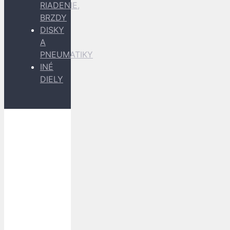
RIADENIE,
BRZDY
DISKY
A
PNEUMATIKY
INÉ
DIELY
Dopravu
k Vám
zabezpečujú