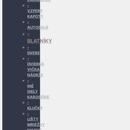
VZPERY
KAPOTY
AUTOSKLÁ
BLATNÍKY
DVERE
DVIERKA
VIČKA
NÁDRŽE
INÉ
DIELY
KAROSÉRIE
KLUČKY
LIŠTY
MRIEŽKY