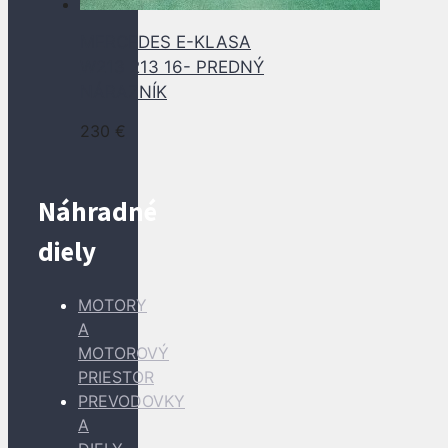
MERCEDES E-KLASA
W213 213 16- PREDNÝ
NÁRAZNÍK
230
€
Náhradné
diely
MOTORY
A
MOTOROVÝ
PRIESTOR
PREVODOVKY
A