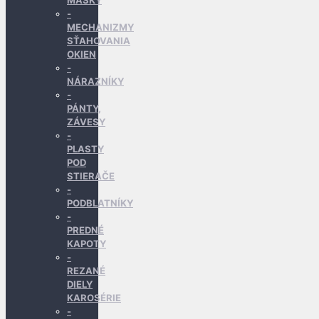
MASKY
MECHANIZMY
SŤAHOVANIA
OKIEN
NÁRAZNÍKY
PÁNTY,
ZÁVESY
PLASTY
POD
STIERAČE
PODBLATNÍKY
PREDNÉ
KAPOTY
REZANÉ
DIELY
KAROSÉRIE