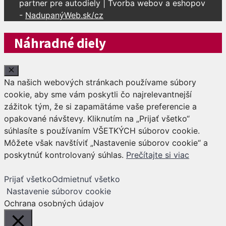
partner pre autodiely | Tvorba webov a eshopov
-
NadupanýWeb.sk/cz
Náhradné diely
Close
Na našich webových stránkach používame súbory
cookie, aby sme vám poskytli čo najrelevantnejší
zážitok tým, že si zapamätáme vaše preferencie a
opakované návštevy. Kliknutím na „Prijať všetko“
súhlasíte s používaním VŠETKÝCH súborov cookie.
Môžete však navštíviť „Nastavenie súborov cookie“ a
poskytnúť kontrolovaný súhlas.
Prečítajte si viac
Prijať všetko
Odmietnuť všetko
Nastavenie súborov cookie
Ochrana osobných údajov