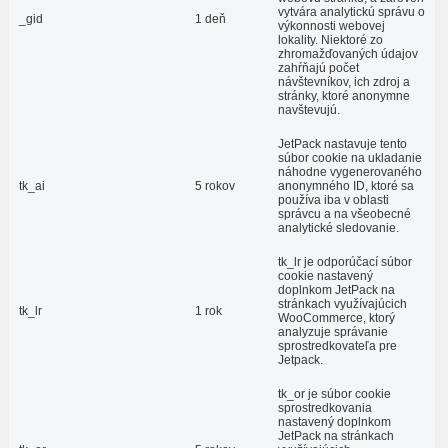
vytvára analytickú správu o
_gid
1 deň
výkonnosti webovej
lokality. Niektoré zo
zhromažďovaných údajov
zahŕňajú počet
návštevníkov, ich zdroj a
stránky, ktoré anonymne
navštevujú.
JetPack nastavuje tento
súbor cookie na ukladanie
náhodne vygenerovaného
tk_ai
5 rokov
anonymného ID, ktoré sa
používa iba v oblasti
správcu a na všeobecné
analytické sledovanie.
tk_lr je odporúčací súbor
cookie nastavený
doplnkom JetPack na
stránkach využívajúcich
tk_lr
1 rok
WooCommerce, ktorý
analyzuje správanie
sprostredkovateľa pre
Jetpack.
tk_or je súbor cookie
sprostredkovania
nastavený doplnkom
JetPack na stránkach