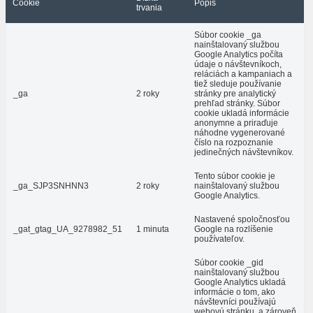
Cookie
Popis
trvania
Súbor cookie _ga
nainštalovaný službou
Google Analytics počíta
údaje o návštevníkoch,
reláciách a kampaniach a
tiež sleduje používanie
_ga
2 roky
stránky pre analytický
prehľad stránky. Súbor
cookie ukladá informácie
anonymne a priraďuje
náhodne vygenerované
číslo na rozpoznanie
jedinečných návštevníkov.
Tento súbor cookie je
_ga_SJP3SNHNN3
2 roky
nainštalovaný službou
Google Analytics.
Nastavené spoločnosťou
_gat_gtag_UA_9278982_51
1 minuta
Google na rozlíšenie
používateľov.
Súbor cookie _gid
nainštalovaný službou
Google Analytics ukladá
informácie o tom, ako
návštevníci používajú
webovú stránku, a zároveň