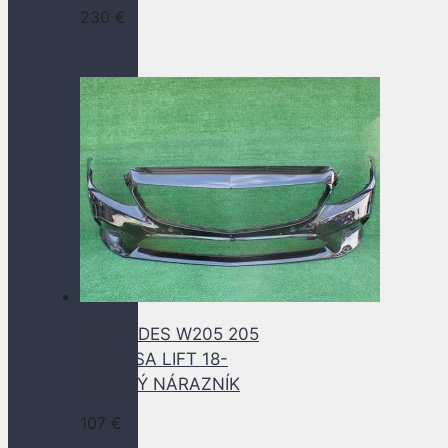
230
€
MERCEDES W205 205
C-KLASA LIFT 18-
PREDNÝ NÁRAZNÍK
107
€