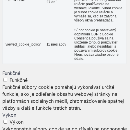
PHPSESSID
používateľa na účely riadenia
27 dní
relácie používateľa na
webovej lokalite. Súbor cookie
je súbor cookie relácie a
vymaže sa, keď sa zatvoria
všetky okná prehliadača.
Súbor cookie je nastavený
doplnkom GDPR Cookie
Consent a používa sa na
uloženie toho, či používateľ
viewed_cookie_policy
11 mesiacov
súhlasil alebo nesúhlasil s
používaním súborov cookie.
Neuchováva žiadne osobné
údaje.
Funkčné
Funkčné
Funkčné súbory cookie pomáhajú vykonávať určité
funkcie, ako je zdieľanie obsahu webovej stránky na
platformách sociálnych médií, zhromažďovanie spätnej
väzby a ďalšie funkcie tretích strán.
Výkon
Výkon
Výkonnostné súbory cookie sa používajú na pochopenie