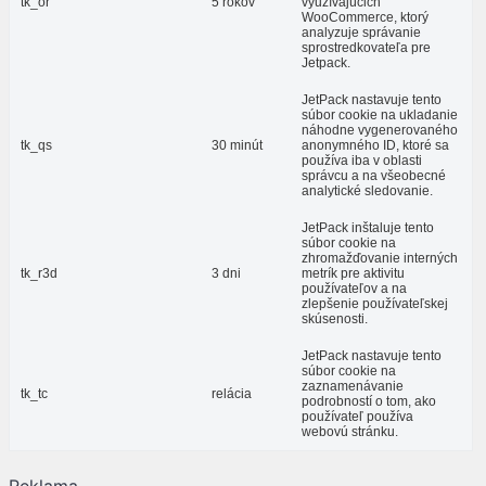
tk_or
5 rokov
využívajúcich
WooCommerce, ktorý
analyzuje správanie
sprostredkovateľa pre
Jetpack.
JetPack nastavuje tento
súbor cookie na ukladanie
náhodne vygenerovaného
tk_qs
30 minút
anonymného ID, ktoré sa
používa iba v oblasti
správcu a na všeobecné
analytické sledovanie.
JetPack inštaluje tento
súbor cookie na
zhromažďovanie interných
tk_r3d
3 dni
metrík pre aktivitu
používateľov a na
zlepšenie používateľskej
skúsenosti.
JetPack nastavuje tento
súbor cookie na
zaznamenávanie
tk_tc
relácia
podrobností o tom, ako
používateľ používa
webovú stránku.