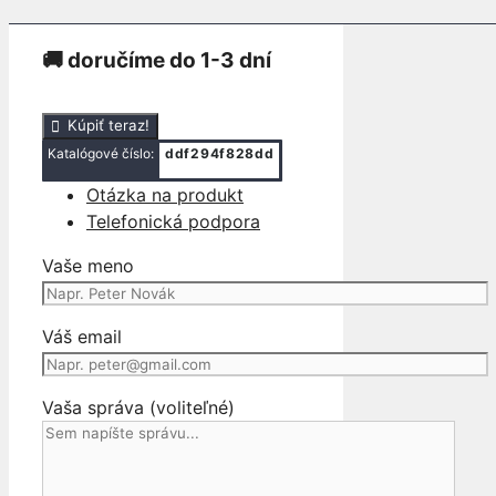
ℹ stav produktu: použité (viď foto produktu)
🚚 doručíme do 1-3 dní
množstvo
Kúpiť teraz!
PRAVÉ
Katalógové číslo:
ddf294f828dd
ZADNÉ
Otázka na produkt
SKLO
Telefonická podpora
RÁM
DEFENDER
Vaše meno
1999-
2014
Váš email
Vaša správa (voliteľné)