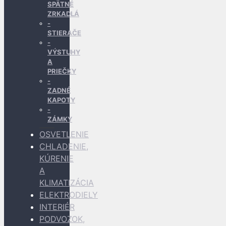
SPÄTNÉ
ZRKADLÁ
STIERAČE
VÝSTUHY
A
PRIEČKY
ZADNÉ
KAPOTY
ZÁMKY
OSVETLENIE
CHLADENIE,
KÚRENIE
A
KLIMATIZÁCIA
ELEKTRODIELY
INTERIÉR
PODVOZOK,