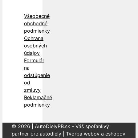
Všeobecné
obchodné
podmienky
Ochrana
osobných
údajov
Formulár
na
odstúpenie
od
zmluvy
Reklamačné
podmienky
© 2026 | AutoDielyPB.sk - Váš spoľahlivý
partner pre autodiely | Tvorba webov a eshopov