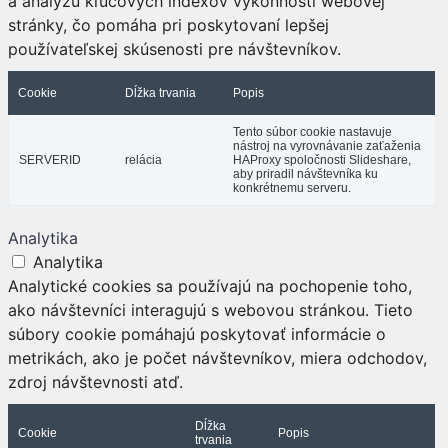
a analýzu kľúčových indexov výkonnosti webovej
stránky, čo pomáha pri poskytovaní lepšej
používateľskej skúsenosti pre návštevníkov.
Cookie
Dĺžka trvania
Popis
Tento súbor cookie nastavuje
nástroj na vyrovnávanie zaťaženia
SERVERID
relácia
HAProxy spoločnosti Slideshare,
aby priradil návštevníka ku
konkrétnemu serveru.
Analytika
Analytika
Analytické cookies sa používajú na pochopenie toho,
ako návštevníci interagujú s webovou stránkou. Tieto
súbory cookie pomáhajú poskytovať informácie o
metrikách, ako je počet návštevníkov, miera odchodov,
zdroj návštevnosti atď.
Dĺžka
Cookie
Popis
trvania