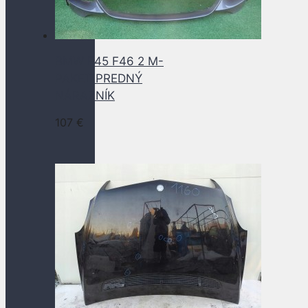
BMW F45 F46 2 M-
PAKET PREDNÝ
NÁRAZNÍK
107
€