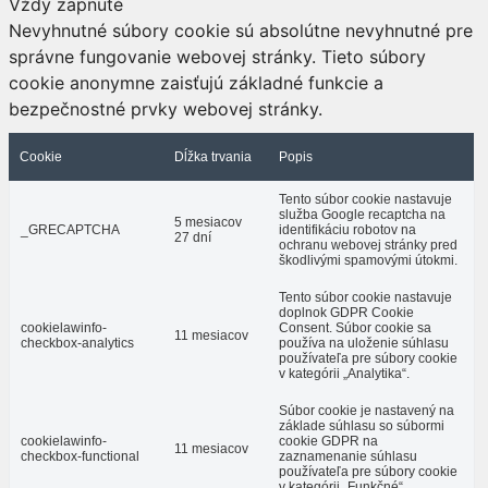
Vždy zapnuté
Nevyhnutné súbory cookie sú absolútne nevyhnutné pre
správne fungovanie webovej stránky. Tieto súbory
cookie anonymne zaisťujú základné funkcie a
bezpečnostné prvky webovej stránky.
Cookie
Dĺžka trvania
Popis
Tento súbor cookie nastavuje
služba Google recaptcha na
5 mesiacov
_GRECAPTCHA
identifikáciu robotov na
27 dní
ochranu webovej stránky pred
škodlivými spamovými útokmi.
Tento súbor cookie nastavuje
doplnok GDPR Cookie
cookielawinfo-
Consent. Súbor cookie sa
11 mesiacov
checkbox-analytics
používa na uloženie súhlasu
používateľa pre súbory cookie
v kategórii „Analytika“.
Súbor cookie je nastavený na
základe súhlasu so súbormi
cookielawinfo-
cookie GDPR na
11 mesiacov
checkbox-functional
zaznamenanie súhlasu
používateľa pre súbory cookie
v kategórii „Funkčné“.