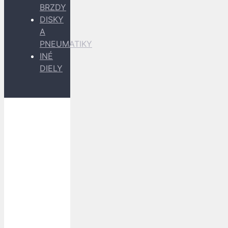
BRZDY
DISKY
A
PNEUMATIKY
INÉ
DIELY
Dopravu
k Vám
zabezpečujú