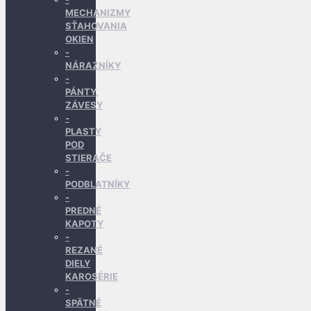
MECHANIZMY
SŤAHOVANIA
OKIEN
NÁRAZNÍKY
PÁNTY,
ZÁVESY
PLASTY
POD
STIERAČE
PODBLATNÍKY
PREDNÉ
KAPOTY
REZANÉ
DIELY
KAROSÉRIE
SPÄTNÉ