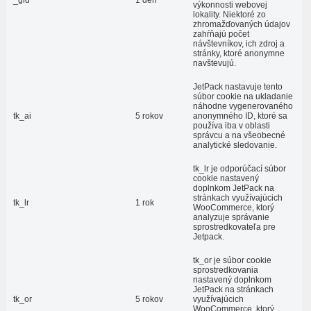
výkonnosti webovej
lokality. Niektoré zo
zhromažďovaných údajov
zahŕňajú počet
návštevníkov, ich zdroj a
stránky, ktoré anonymne
navštevujú.
JetPack nastavuje tento
súbor cookie na ukladanie
náhodne vygenerovaného
tk_ai
5 rokov
anonymného ID, ktoré sa
používa iba v oblasti
správcu a na všeobecné
analytické sledovanie.
tk_lr je odporúčací súbor
cookie nastavený
doplnkom JetPack na
stránkach využívajúcich
tk_lr
1 rok
WooCommerce, ktorý
analyzuje správanie
sprostredkovateľa pre
Jetpack.
tk_or je súbor cookie
sprostredkovania
nastavený doplnkom
JetPack na stránkach
tk_or
5 rokov
využívajúcich
WooCommerce, ktorý