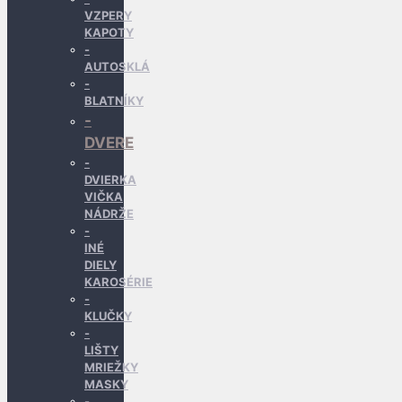
VZPERY
KAPOTY
AUTOSKLÁ
BLATNÍKY
DVERE
DVIERKA
VIČKA
NÁDRŽE
INÉ
DIELY
KAROSÉRIE
KLUČKY
LIŠTY
MRIEŽKY
MASKY