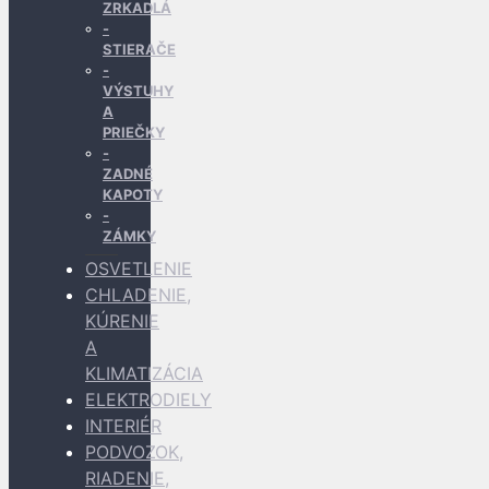
ZRKADLÁ
STIERAČE
VÝSTUHY
A
PRIEČKY
ZADNÉ
KAPOTY
ZÁMKY
OSVETLENIE
CHLADENIE,
KÚRENIE
A
KLIMATIZÁCIA
ELEKTRODIELY
INTERIÉR
PODVOZOK,
RIADENIE,