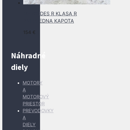
MERCEDES R KLASA R
251 PREDNA KAPOTA
154
€
Náhradné
diely
MOTORY
A
MOTOROVÝ
PRIESTOR
PREVODOVKY
A
DIELY