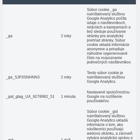
Súbor cookie _ga
nainštalovaný službou
Google Analytics počíta
údaje o návštevníkoch,
reláciách a kampaniach a
tiež sleduje používanie
_ga
2 roky
stránky pre analytický
prehľad stránky. Súbor
cookie ukladá informácie
anonymne a priraďuje
náhodne vygenerované
číslo na rozpoznanie
jedinečných návštevníkov.
Tento súbor cookie je
_ga_SJP3SNHNN3
2 roky
nainštalovaný službou
Google Analytics.
Nastavené spoločnosťou
_gat_gtag_UA_9278982_51
1 minuta
Google na rozlíšenie
používateľov.
Súbor cookie _gid
nainštalovaný službou
Google Analytics ukladá
informácie o tom, ako
návštevníci používajú
webovú stránku, a zároveň
vytvára analytickú správu o
_gid
1 deň