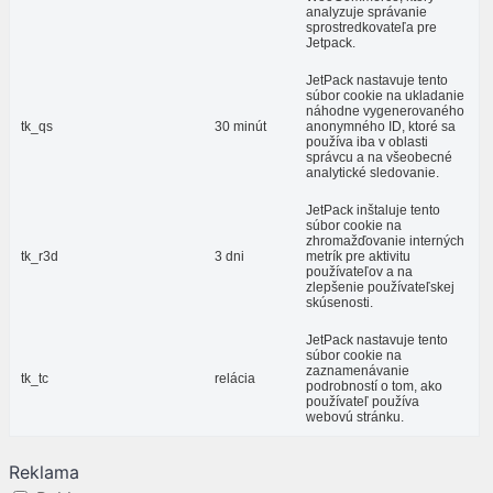
analyzuje správanie
sprostredkovateľa pre
Jetpack.
JetPack nastavuje tento
súbor cookie na ukladanie
náhodne vygenerovaného
tk_qs
30 minút
anonymného ID, ktoré sa
používa iba v oblasti
správcu a na všeobecné
analytické sledovanie.
JetPack inštaluje tento
súbor cookie na
zhromažďovanie interných
tk_r3d
3 dni
metrík pre aktivitu
používateľov a na
zlepšenie používateľskej
skúsenosti.
JetPack nastavuje tento
súbor cookie na
zaznamenávanie
tk_tc
relácia
podrobností o tom, ako
používateľ používa
webovú stránku.
Reklama