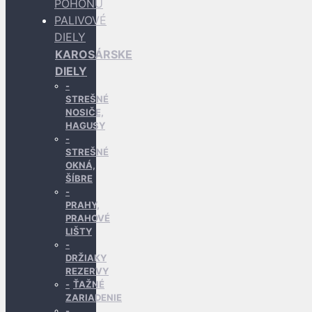
POHONU
PALIVOVÉ
DIELY
KAROSÁRSKE
DIELY
STREŠNÉ
NOSIČE,
HAGUSY
STREŠNÉ
OKNÁ,
ŠÍBRE
PRAHY,
PRAHOVÉ
LIŠTY
DRŽIAKY
REZERVY
ŤAŽNÉ
ZARIADENIE