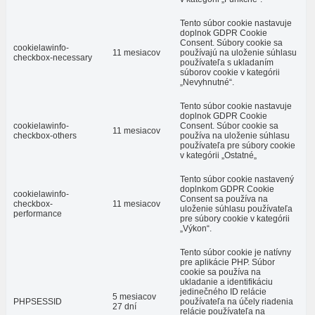
Tento súbor cookie nastavuje
doplnok GDPR Cookie
Consent. Súbory cookie sa
cookielawinfo-
11 mesiacov
používajú na uloženie súhlasu
checkbox-necessary
používateľa s ukladaním
súborov cookie v kategórii
„Nevyhnutné“.
Tento súbor cookie nastavuje
doplnok GDPR Cookie
cookielawinfo-
Consent. Súbor cookie sa
11 mesiacov
checkbox-others
používa na uloženie súhlasu
používateľa pre súbory cookie
v kategórii „Ostatné„
Tento súbor cookie nastavený
doplnkom GDPR Cookie
cookielawinfo-
Consent sa používa na
checkbox-
11 mesiacov
uloženie súhlasu používateľa
performance
pre súbory cookie v kategórii
„Výkon“.
Tento súbor cookie je natívny
pre aplikácie PHP. Súbor
cookie sa používa na
ukladanie a identifikáciu
jedinečného ID relácie
5 mesiacov
PHPSESSID
používateľa na účely riadenia
27 dní
relácie používateľa na