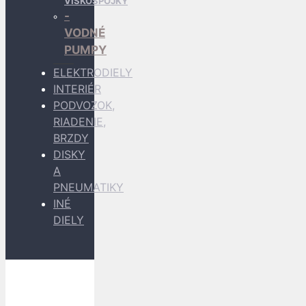
VISKOSPOJKY
VODNÉ
PUMPY
ELEKTRODIELY
INTERIÉR
PODVOZOK,
RIADENIE,
BRZDY
DISKY
A
PNEUMATIKY
INÉ
DIELY