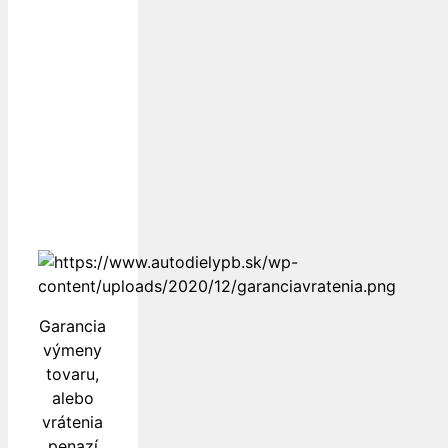
Dopravu
k Vám
zabezpečujú
Garancia
výmeny
tovaru,
alebo
vrátenia
penazí