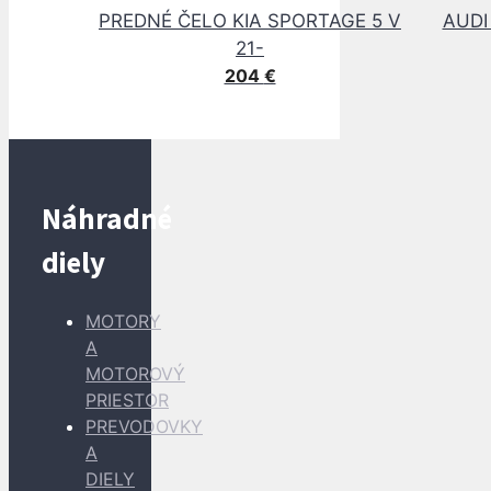
PREDNÉ ČELO KIA SPORTAGE 5 V
AUDI
21-
204
€
Náhradné
diely
MOTORY
A
MOTOROVÝ
PRIESTOR
PREVODOVKY
A
DIELY