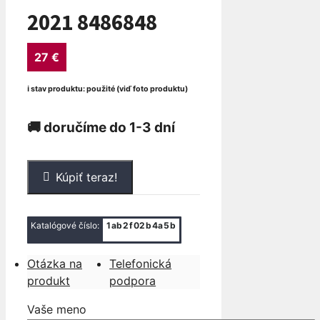
2021 8486848
27
€
ℹ stav produktu: použité (viď foto produktu)
🚚 doručíme do 1-3 dní
množstvo
Kúpiť teraz!
POMOCNÁ
VODNÁ
PUMPA
Katalógové číslo:
1ab2f02b4a5b
MINI
F55
Otázka na
Telefonická
F56
produkt
podpora
F57
2018-
Vaše meno