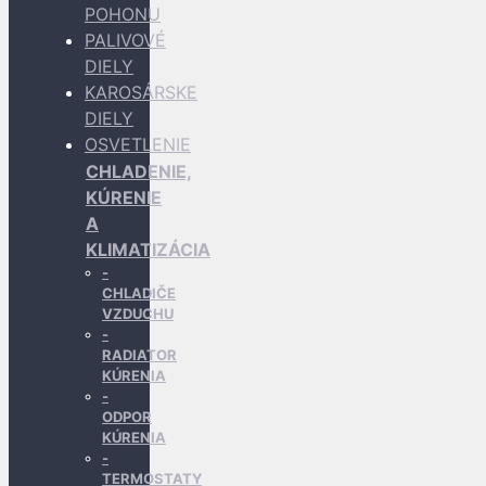
POHONU
PALIVOVÉ
DIELY
KAROSÁRSKE
DIELY
OSVETLENIE
CHLADENIE,
KÚRENIE
A
KLIMATIZÁCIA
CHLADIČE
VZDUCHU
RADIATOR
KÚRENIA
ODPOR
KÚRENIA
TERMOSTATY