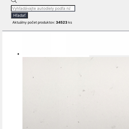
Products
search
Hľadať
Aktuálny počet produktov:
34523
ks