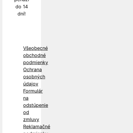
do 14
dní!
Všeobecné
obchodné
podmienky
Ochrana
osobných
údajov
Formulár
na
odstúpenie
od
zmluvy
Reklamačné