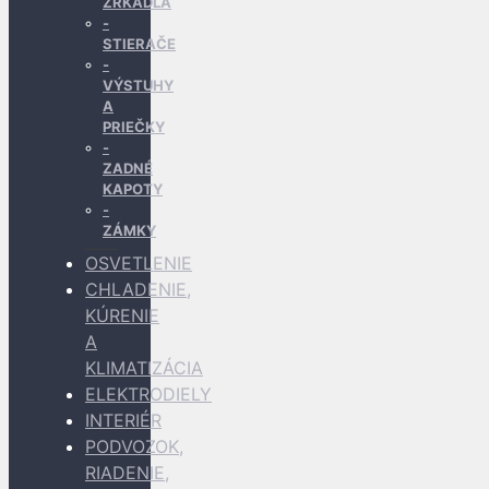
ZRKADLÁ
STIERAČE
VÝSTUHY
A
PRIEČKY
ZADNÉ
KAPOTY
ZÁMKY
OSVETLENIE
CHLADENIE,
KÚRENIE
A
KLIMATIZÁCIA
ELEKTRODIELY
INTERIÉR
PODVOZOK,
RIADENIE,