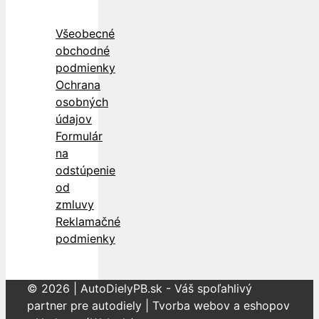
Všeobecné
obchodné
podmienky
Ochrana
osobných
údajov
Formulár
na
odstúpenie
od
zmluvy
Reklamačné
podmienky
© 2026 | AutoDielyPB.sk - Váš spoľahlivý
partner pre autodiely | Tvorba webov a eshopov