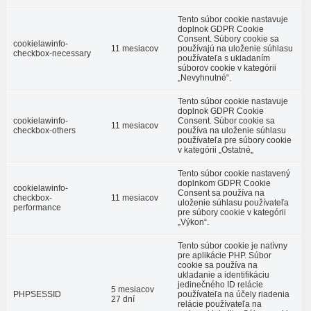
Tento súbor cookie nastavuje
doplnok GDPR Cookie
Consent. Súbory cookie sa
cookielawinfo-
11 mesiacov
používajú na uloženie súhlasu
checkbox-necessary
používateľa s ukladaním
súborov cookie v kategórii
„Nevyhnutné“.
Tento súbor cookie nastavuje
doplnok GDPR Cookie
cookielawinfo-
Consent. Súbor cookie sa
11 mesiacov
checkbox-others
používa na uloženie súhlasu
používateľa pre súbory cookie
v kategórii „Ostatné„
Tento súbor cookie nastavený
doplnkom GDPR Cookie
cookielawinfo-
Consent sa používa na
checkbox-
11 mesiacov
uloženie súhlasu používateľa
performance
pre súbory cookie v kategórii
„Výkon“.
Tento súbor cookie je natívny
pre aplikácie PHP. Súbor
cookie sa používa na
ukladanie a identifikáciu
jedinečného ID relácie
5 mesiacov
PHPSESSID
používateľa na účely riadenia
27 dní
relácie používateľa na