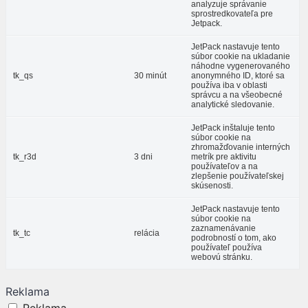
analyzuje správanie
sprostredkovateľa pre
Jetpack.
JetPack nastavuje tento
súbor cookie na ukladanie
náhodne vygenerovaného
tk_qs
30 minút
anonymného ID, ktoré sa
používa iba v oblasti
správcu a na všeobecné
analytické sledovanie.
JetPack inštaluje tento
súbor cookie na
zhromažďovanie interných
tk_r3d
3 dni
metrík pre aktivitu
používateľov a na
zlepšenie používateľskej
skúsenosti.
JetPack nastavuje tento
súbor cookie na
zaznamenávanie
tk_tc
relácia
podrobností o tom, ako
používateľ používa
webovú stránku.
Reklama
Reklama