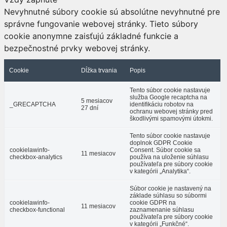
Nevyhnutné súbory cookie sú absolútne nevyhnutné pre
správne fungovanie webovej stránky. Tieto súbory
cookie anonymne zaisťujú základné funkcie a
bezpečnostné prvky webovej stránky.
Cookie
Dĺžka trvania
Popis
Tento súbor cookie nastavuje
služba Google recaptcha na
5 mesiacov
_GRECAPTCHA
identifikáciu robotov na
27 dní
ochranu webovej stránky pred
škodlivými spamovými útokmi.
Tento súbor cookie nastavuje
doplnok GDPR Cookie
cookielawinfo-
Consent. Súbor cookie sa
11 mesiacov
checkbox-analytics
používa na uloženie súhlasu
používateľa pre súbory cookie
v kategórii „Analytika“.
Súbor cookie je nastavený na
základe súhlasu so súbormi
cookielawinfo-
cookie GDPR na
11 mesiacov
checkbox-functional
zaznamenanie súhlasu
používateľa pre súbory cookie
v kategórii „Funkčné“.