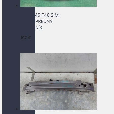
BMW F45 F46 2 M-
PAKET PREDNÝ
NÁRAZNÍK
107
€