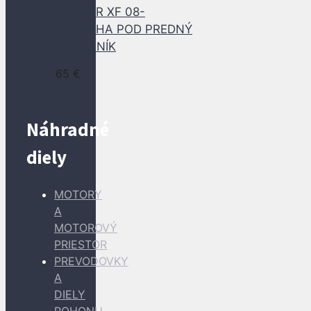
JAGUAR XF 08-
VÝSTUHA POD PREDNÝ
NÁRAZNÍK
65
€
Náhradné
diely
MOTORY
A
MOTOROVÝ
PRIESTOR
PREVODOVKY
A
DIELY