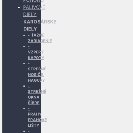
POHONU
PALIVOVÉ
DIELY
KAROSÁRSKE
DIELY
ŤAŽNÉ
ZARIADENIE
VZPERY
KAPOTY
STREŠNÉ
NOSIČE,
HAGUSY
STREŠNÉ
OKNÁ,
ŠÍBRE
PRAHY,
PRAHOVÉ
LIŠTY