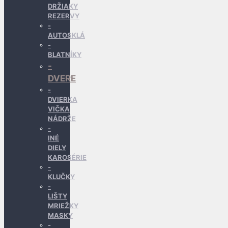
DRŽIAKY
REZERVY
AUTOSKLÁ
BLATNÍKY
DVERE
DVIERKA
VIČKA
NÁDRŽE
INÉ
DIELY
KAROSÉRIE
KLUČKY
LIŠTY
MRIEŽKY
MASKY