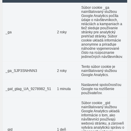
Súbor cookie _ga
nainštalovaný službou
Google Analytics počíta
údaje o návštevníkoch,
reláciách a kampaniach a
tiež sleduje používanie
_ga
2 roky
stránky pre analytický
prehľad stránky. Súbor
cookie ukladá informácie
anonymne a priraďuje
náhodne vygenerované
číslo na rozpoznanie
jedinečných návštevníkov.
Tento súbor cookie je
_ga_SJP3SNHNN3
2 roky
nainštalovaný službou
Google Analytics.
Nastavené spoločnosťou
_gat_gtag_UA_9278982_51
1 minuta
Google na rozlíšenie
používateľov.
Súbor cookie _gid
nainštalovaný službou
Google Analytics ukladá
informácie o tom, ako
návštevníci používajú
webovú stránku, a zároveň
vytvára analytickú správu o
_gid
1 deň