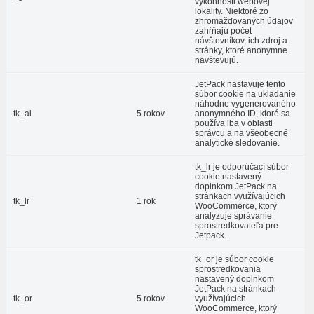
výkonnosti webovej
lokality. Niektoré zo
zhromažďovaných údajov
zahŕňajú počet
návštevníkov, ich zdroj a
stránky, ktoré anonymne
navštevujú.
JetPack nastavuje tento
súbor cookie na ukladanie
náhodne vygenerovaného
tk_ai
5 rokov
anonymného ID, ktoré sa
používa iba v oblasti
správcu a na všeobecné
analytické sledovanie.
tk_lr je odporúčací súbor
cookie nastavený
doplnkom JetPack na
stránkach využívajúcich
tk_lr
1 rok
WooCommerce, ktorý
analyzuje správanie
sprostredkovateľa pre
Jetpack.
tk_or je súbor cookie
sprostredkovania
nastavený doplnkom
JetPack na stránkach
tk_or
5 rokov
využívajúcich
WooCommerce, ktorý