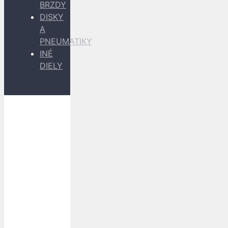
BRZDY
DISKY
A
PNEUMATIKY
INÉ
DIELY
Dopravu
k Vám
zabezpečujú