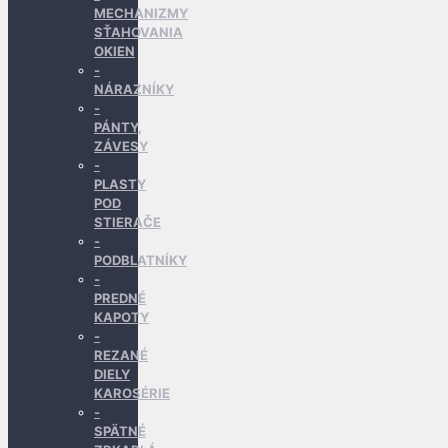
MECHANIZMY
SŤAHOVANIA
OKIEN
NÁRAZNÍKY
PÁNTY,
ZÁVESY
PLASTY
POD
STIERAČE
PODBLATNÍKY
PREDNÉ
KAPOTY
REZANÉ
DIELY
KAROSÉRIE
SPÄTNÉ