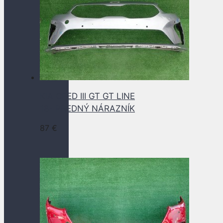
KIA CEED III GT GT LINE
18- PREDNÝ NÁRAZNÍK
87
€