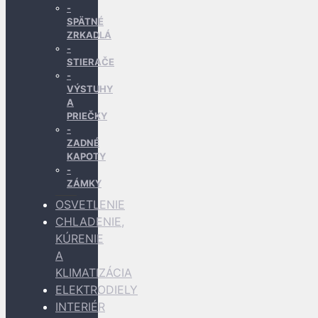
SPÄTNÉ
ZRKADLÁ
STIERAČE
VÝSTUHY
A
PRIEČKY
ZADNÉ
KAPOTY
ZÁMKY
OSVETLENIE
CHLADENIE,
KÚRENIE
A
KLIMATIZÁCIA
ELEKTRODIELY
INTERIÉR