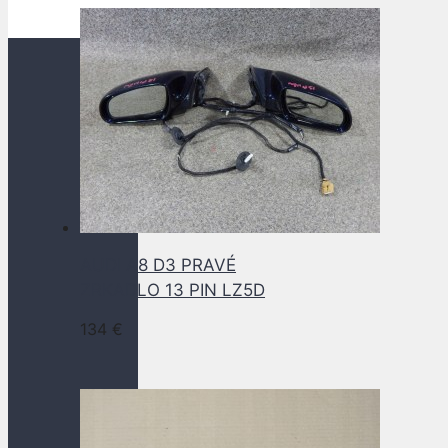
AUDI A8 D3 PRAVÉ
ZRKADLO 13 PIN LZ5D
134
€