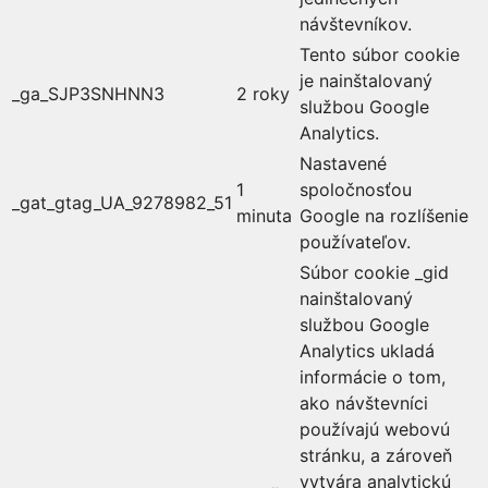
návštevníkov.
Tento súbor cookie
je nainštalovaný
_ga_SJP3SNHNN3
2 roky
službou Google
Analytics.
Nastavené
1
spoločnosťou
_gat_gtag_UA_9278982_51
minuta
Google na rozlíšenie
používateľov.
Súbor cookie _gid
nainštalovaný
službou Google
Analytics ukladá
informácie o tom,
ako návštevníci
používajú webovú
stránku, a zároveň
vytvára analytickú