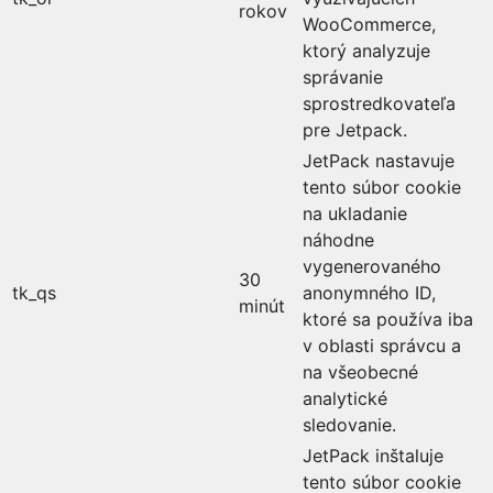
rokov
WooCommerce,
ktorý analyzuje
správanie
sprostredkovateľa
pre Jetpack.
JetPack nastavuje
tento súbor cookie
na ukladanie
náhodne
vygenerovaného
30
tk_qs
anonymného ID,
minút
ktoré sa používa iba
v oblasti správcu a
na všeobecné
analytické
sledovanie.
JetPack inštaluje
tento súbor cookie