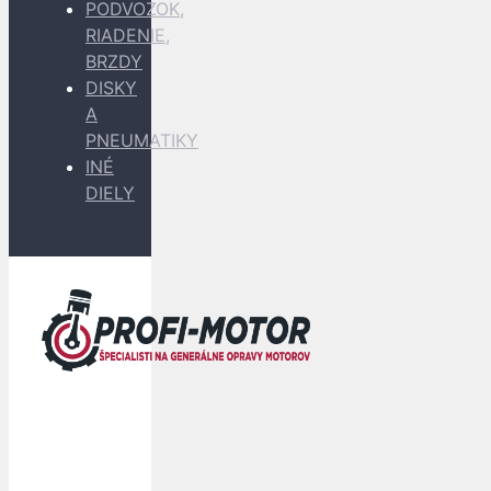
PODVOZOK,
RIADENIE,
BRZDY
DISKY
A
PNEUMATIKY
INÉ
DIELY
Dopravu