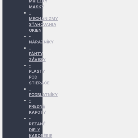
MRIEŽKY
MASKY
MECHANIZMY
SŤAHOVANIA
OKIEN
NÁRAZNÍKY
PÁNTY,
ZÁVESY
PLASTY
POD
STIERAČE
PODBLATNÍKY
PREDNÉ
KAPOTY
REZANÉ
DIELY
KAROSÉRIE