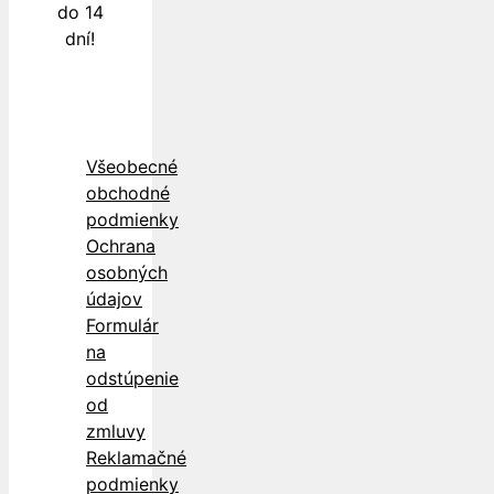
do 14
dní!
Všeobecné
obchodné
podmienky
Ochrana
osobných
údajov
Formulár
na
odstúpenie
od
zmluvy
Reklamačné
podmienky