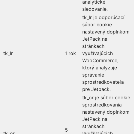
analytické
sledovanie.
tk_lr je odporúčací
súbor cookie
nastavený doplnkom
JetPack na
stránkach
tk_lr
1 rok
využívajúcich
WooCommerce,
ktorý analyzuje
správanie
sprostredkovateľa
pre Jetpack.
tk_or je súbor cookie
sprostredkovania
nastavený doplnkom
JetPack na
stránkach
5
tk_or
využívajúcich