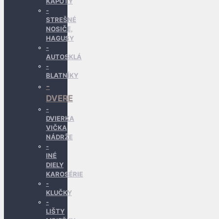
KAPOTY
STREŠNÉ
NOSIČE,
HAGUSY
AUTOSKLÁ
BLATNÍKY
DVERE
DVIERKA
VIČKA
NÁDRŽE
INÉ
DIELY
KAROSÉRIE
KLUČKY
LIŠTY