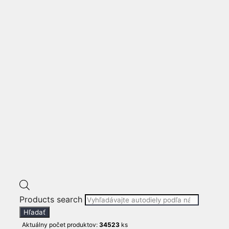
DVERE
PEUGEOT 3008 II
16- LAVE ZADNE
DVERE
232
€
ℹ stav produktu: použité (viď foto produktu)
🚚 doručíme do 1-3 dní
množstvo PEUGEOT 3008 II
Products search
16- LAVE ZADNE DVERE
Hľadať
Kúpiť teraz!
Aktuálny počet produktov:
34523
ks