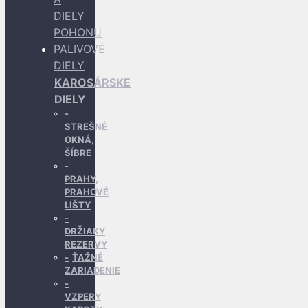
DIELY
POHONU
PALIVOVÉ
DIELY
KAROSÁRSKE
DIELY
STREŠNÉ
OKNÁ,
ŠÍBRE
PRAHY,
PRAHOVÉ
LIŠTY
DRŽIAKY
REZERVY
ŤAŽNÉ
ZARIADENIE
VZPERY