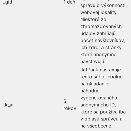
_gid
1 deň
správu o výkonnosti
webovej lokality.
Niektoré zo
zhromažďovaných
údajov zahŕňajú
počet návštevníkov,
ich zdroj a stránky,
ktoré anonymne
navštevujú.
JetPack nastavuje
tento súbor cookie
na ukladanie
náhodne
vygenerovaného
5
tk_ai
anonymného ID,
rokov
ktoré sa používa iba
v oblasti správcu a
na všeobecné