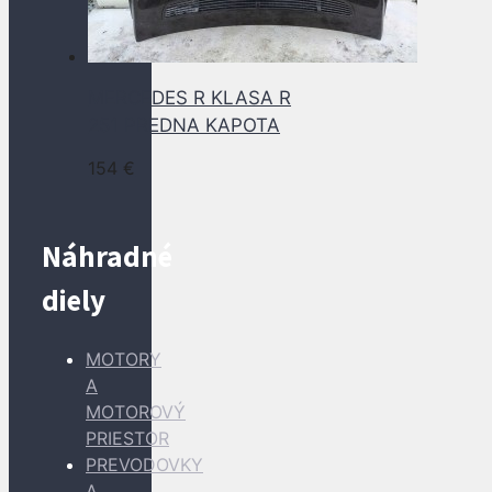
MERCEDES R KLASA R
251 PREDNA KAPOTA
154
€
Náhradné
diely
MOTORY
A
MOTOROVÝ
PRIESTOR
PREVODOVKY
A