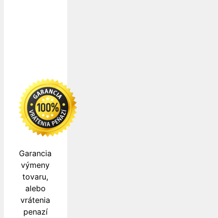
k Vám
zabezpečujú
Garancia
výmeny
tovaru,
alebo
vrátenia
penazí