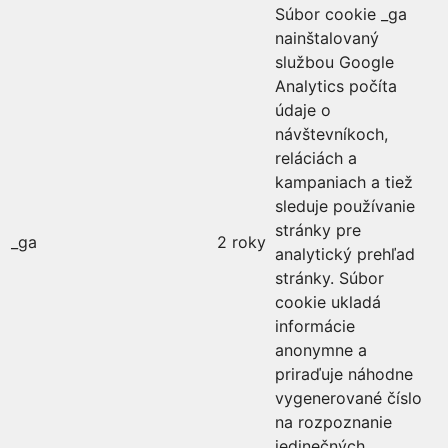
Súbor cookie _ga
nainštalovaný
službou Google
Analytics počíta
údaje o
návštevníkoch,
reláciách a
kampaniach a tiež
sleduje používanie
stránky pre
_ga
2 roky
analytický prehľad
stránky. Súbor
cookie ukladá
informácie
anonymne a
priraďuje náhodne
vygenerované číslo
na rozpoznanie
jedinečných