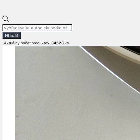
Products
search
Hľadať
Aktuálny počet produktov:
34523
ks