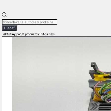
Products
search
Hľadať
Aktuálny počet produktov:
34523
ks