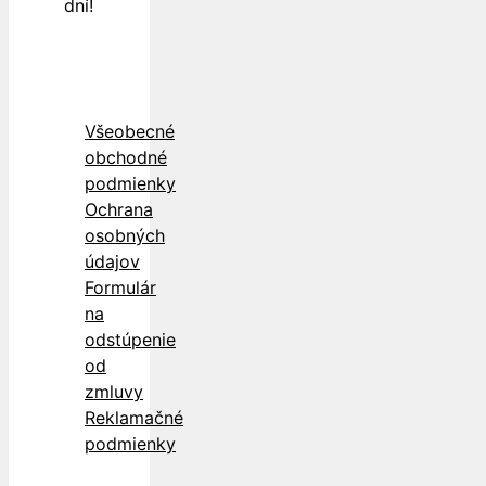
dní!
Všeobecné
obchodné
podmienky
Ochrana
osobných
údajov
Formulár
na
odstúpenie
od
zmluvy
Reklamačné
podmienky