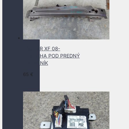
JAGUAR XF 08-
VÝSTUHA POD PREDNÝ
NÁRAZNÍK
65
€