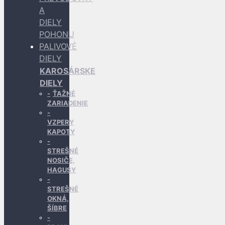
A
DIELY
POHONU
PALIVOVÉ
DIELY
KAROSÁRSKE
DIELY
ŤAŽNÉ
ZARIADENIE
VZPERY
KAPOTY
STREŠNÉ
NOSIČE,
HAGUSY
STREŠNÉ
OKNÁ,
ŠÍBRE