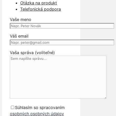
Otázka na produkt
PRAVY
Telefonická podpora
PANT
PREDNEJ
Vaše meno
KAPOTY
NISSAN
PIXO
Váš email
Vaša správa (voliteľné)
Súhlasím so spracovaním
osobných osobných údajov