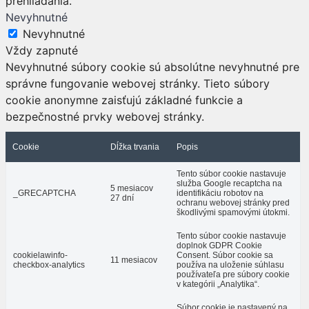
prehliadania.
Nevyhnutné
Nevyhnutné
Vždy zapnuté
Nevyhnutné súbory cookie sú absolútne nevyhnutné pre
správne fungovanie webovej stránky. Tieto súbory
cookie anonymne zaisťujú základné funkcie a
bezpečnostné prvky webovej stránky.
Cookie
Dĺžka trvania
Popis
Tento súbor cookie nastavuje
služba Google recaptcha na
5 mesiacov
_GRECAPTCHA
identifikáciu robotov na
27 dní
ochranu webovej stránky pred
škodlivými spamovými útokmi.
Tento súbor cookie nastavuje
doplnok GDPR Cookie
cookielawinfo-
Consent. Súbor cookie sa
11 mesiacov
checkbox-analytics
používa na uloženie súhlasu
používateľa pre súbory cookie
v kategórii „Analytika“.
Súbor cookie je nastavený na