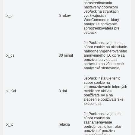
sprostredkovania
nastavený doplnkom
JetPack na stránkach
tk_or
5 rokov
využívajúcich
WooCommerce, ktorý
analyzuje správanie
sprostredkovateľa pre
Jetpack.
JetPack nastavuje tento
súbor cookie na ukladanie
náhodne vygenerovaného
tk_qs
30 minút
anonymného ID, ktoré sa
používa iba v oblasti
správcu a na všeobecné
analytické sledovanie.
JetPack inštaluje tento
súbor cookie na
zhromažďovanie interných
tk_r3d
3 dni
metrík pre aktivitu
používateľov a na
zlepšenie používateľskej
skúsenosti.
JetPack nastavuje tento
súbor cookie na
zaznamenávanie
tk_tc
relácia
podrobností o tom, ako
používateľ používa
webovú stránku.