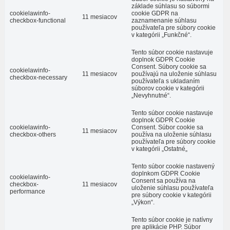
základe súhlasu so súbormi
cookielawinfo-
cookie GDPR na
11 mesiacov
checkbox-functional
zaznamenanie súhlasu
používateľa pre súbory cookie
v kategórii „Funkčné“.
Tento súbor cookie nastavuje
doplnok GDPR Cookie
Consent. Súbory cookie sa
cookielawinfo-
11 mesiacov
používajú na uloženie súhlasu
checkbox-necessary
používateľa s ukladaním
súborov cookie v kategórii
„Nevyhnutné“.
Tento súbor cookie nastavuje
doplnok GDPR Cookie
cookielawinfo-
Consent. Súbor cookie sa
11 mesiacov
checkbox-others
používa na uloženie súhlasu
používateľa pre súbory cookie
v kategórii „Ostatné„
Tento súbor cookie nastavený
doplnkom GDPR Cookie
cookielawinfo-
Consent sa používa na
checkbox-
11 mesiacov
uloženie súhlasu používateľa
performance
pre súbory cookie v kategórii
„Výkon“.
Tento súbor cookie je natívny
pre aplikácie PHP. Súbor