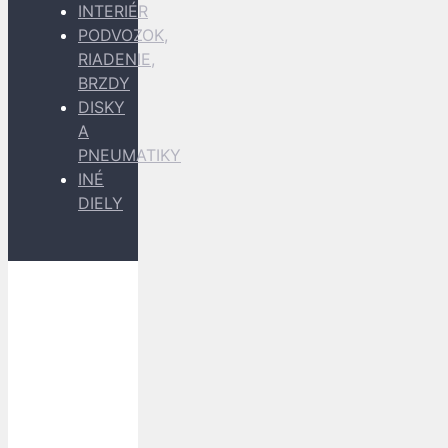
INTERIÉR
PODVOZOK,
RIADENIE,
BRZDY
DISKY
A
PNEUMATIKY
INÉ
DIELY
Dopravu
k Vám