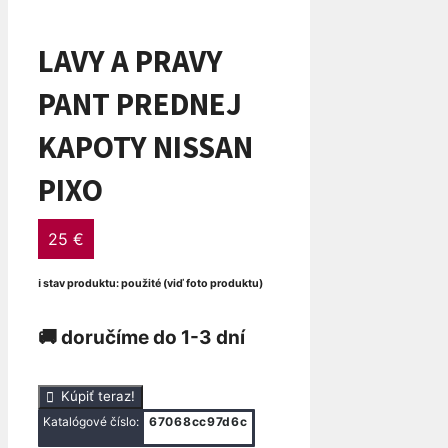
LAVY A PRAVY
PANT PREDNEJ
KAPOTY NISSAN
PIXO
25
€
ℹ stav produktu: použité (viď foto produktu)
🚚 doručíme do 1-3 dní
množstvo
Kúpiť teraz!
LAVY
Katalógové číslo:
67068cc97d6c
A