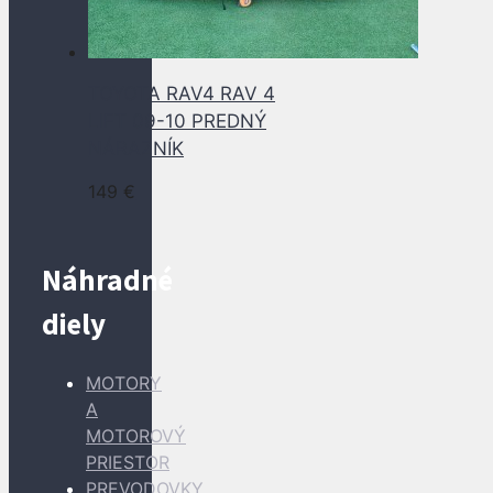
TOYOTA RAV4 RAV 4
LIFT 09-10 PREDNÝ
NÁRAZNÍK
149
€
Náhradné
diely
MOTORY
A
MOTOROVÝ
PRIESTOR
PREVODOVKY