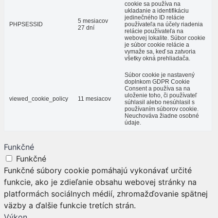
cookie sa používa na
ukladanie a identifikáciu
jedinečného ID relácie
5 mesiacov
PHPSESSID
používateľa na účely riadenia
27 dní
relácie používateľa na
webovej lokalite. Súbor cookie
je súbor cookie relácie a
vymaže sa, keď sa zatvoria
všetky okná prehliadača.
Súbor cookie je nastavený
doplnkom GDPR Cookie
Consent a používa sa na
uloženie toho, či používateľ
viewed_cookie_policy
11 mesiacov
súhlasil alebo nesúhlasil s
používaním súborov cookie.
Neuchováva žiadne osobné
údaje.
Funkčné
Funkčné
Funkčné súbory cookie pomáhajú vykonávať určité
funkcie, ako je zdieľanie obsahu webovej stránky na
platformách sociálnych médií, zhromažďovanie spätnej
väzby a ďalšie funkcie tretích strán.
Výkon