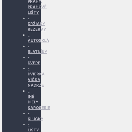
PRAHY,
PRAHOVÉ
LIŠTY
DRŽIAKY
REZERVY
AUTOSKLÁ
BLATNÍKY
DVERE
DVIERKA
VIČKA
NÁDRŽE
INÉ
DIELY
KAROSÉRIE
KLUČKY
LIŠTY