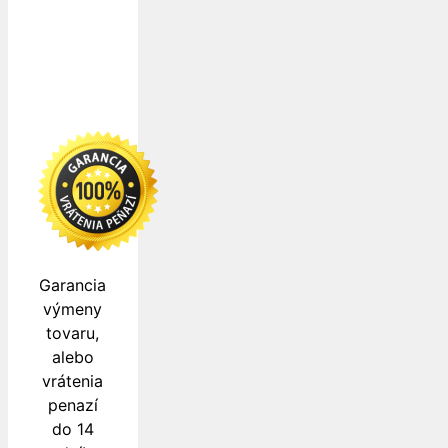
zabezpečujú
Garancia
výmeny
tovaru,
alebo
vrátenia
penazí
do 14