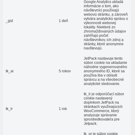
Google Analytics ukladá
informácie o tom, ako
návštevníci používajú
webovú stránku, a zároveň
vytvára analytickú správu o
_gid
1 deň
výkonnosti webovej
lokality. Niektoré zo
zhromažďovaných údajov
zahŕňajú počet
návštevníkov, ich zdroj a
stránky, ktoré anonymne
navštevujú.
JetPack nastavuje tento
súbor cookie na ukladanie
náhodne vygenerovaného
tk_ai
5 rokov
anonymného ID, ktoré sa
používa iba v oblasti
správcu a na všeobecné
analytické sledovanie.
tk_lr je odporúčací súbor
cookie nastavený
doplnkom JetPack na
stránkach využívajúcich
tk_lr
1 rok
WooCommerce, ktorý
analyzuje správanie
sprostredkovateľa pre
Jetpack.
tk_or je súbor cookie