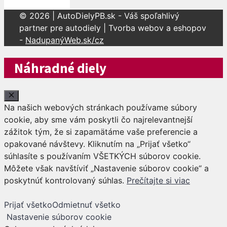
© 2026 | AutoDielyPB.sk - Váš spoľahlivý
partner pre autodiely | Tvorba webov a eshopov
-
NadupanýWeb.sk/cz
Náhradné diely
Close
Na našich webových stránkach používame súbory
cookie, aby sme vám poskytli čo najrelevantnejší
zážitok tým, že si zapamätáme vaše preferencie a
opakované návštevy. Kliknutím na „Prijať všetko“
súhlasíte s používaním VŠETKÝCH súborov cookie.
Môžete však navštíviť „Nastavenie súborov cookie“ a
poskytnúť kontrolovaný súhlas.
Prečítajte si viac
Prijať všetko
Odmietnuť všetko
Nastavenie súborov cookie