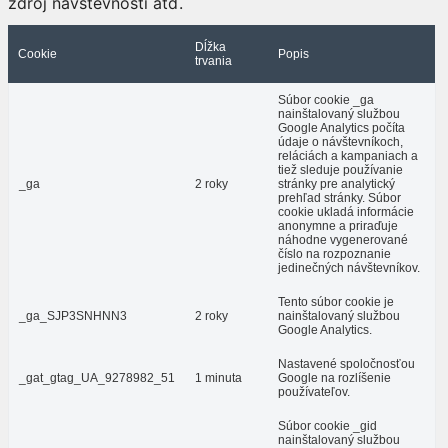
zdroj návštevnosti atď.
Dĺžka
Cookie
Popis
trvania
Súbor cookie _ga
nainštalovaný službou
Google Analytics počíta
údaje o návštevníkoch,
reláciách a kampaniach a
tiež sleduje používanie
_ga
2 roky
stránky pre analytický
prehľad stránky. Súbor
cookie ukladá informácie
anonymne a priraďuje
náhodne vygenerované
číslo na rozpoznanie
jedinečných návštevníkov.
Tento súbor cookie je
_ga_SJP3SNHNN3
2 roky
nainštalovaný službou
Google Analytics.
Nastavené spoločnosťou
_gat_gtag_UA_9278982_51
1 minuta
Google na rozlíšenie
používateľov.
Súbor cookie _gid
nainštalovaný službou