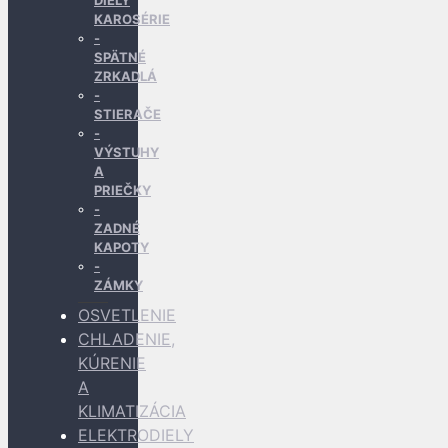
DIELY
KAROSÉRIE
SPÄTNÉ
ZRKADLÁ
STIERAČE
VÝSTUHY
A
PRIEČKY
ZADNÉ
KAPOTY
ZÁMKY
OSVETLENIE
CHLADENIE,
KÚRENIE
A
KLIMATIZÁCIA
ELEKTRODIELY