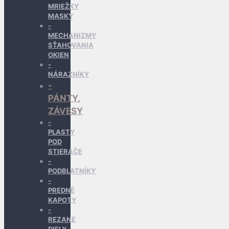
MRIEŽKY
MASKY
MECHANIZMY
SŤAHOVANIA
OKIEN
NÁRAZNÍKY
PÁNTY,
ZÁVESY
PLASTY
POD
STIERAČE
PODBLATNÍKY
PREDNÉ
KAPOTY
REZANÉ