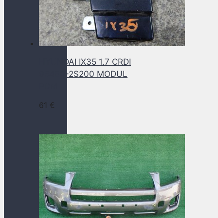
HYUNDAI IX35 1.7 CRDI
95460-2S200 MODUL
PDM
61
€