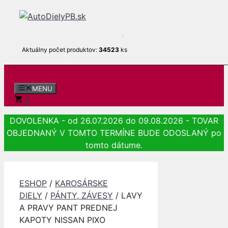
Preskočiť
na
obsah
Aktuálny počet produktov:
34523
ks
MENU
0
DOVOLENKA - od 26.07.2026 do 09.08.2026 - TOVAR
OBJEDNANÝ V TOMTO TERMÍNE BUDE ODOSLANÝ po
tomto dátume.
ESHOP
/
KAROSÁRSKE
DIELY
/
PÁNTY, ZÁVESY
/ LAVY
A PRAVY PANT PREDNEJ
KAPOTY NISSAN PIXO