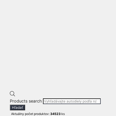
74-
ĽAVÉ ZADNÉ
DVERE GIULIA
NUOVA SUPER 74-
321
€
ℹ stav produktu: použité (viď foto produktu)
🚚 doručíme do 1-3 dní
množstvo ĽAVÉ ZADNÉ DVERE
Products search
GIULIA NUOVA SUPER 74-
Hľadať
Kúpiť teraz!
Aktuálny počet produktov:
34523
ks