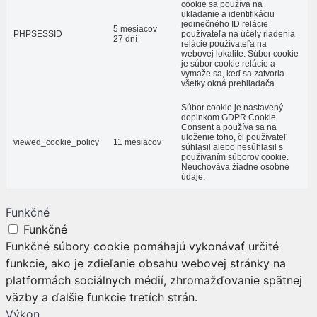
cookie sa používa na
ukladanie a identifikáciu
jedinečného ID relácie
5 mesiacov
PHPSESSID
používateľa na účely riadenia
27 dní
relácie používateľa na
webovej lokalite. Súbor cookie
je súbor cookie relácie a
vymaže sa, keď sa zatvoria
všetky okná prehliadača.
Súbor cookie je nastavený
doplnkom GDPR Cookie
Consent a používa sa na
uloženie toho, či používateľ
viewed_cookie_policy
11 mesiacov
súhlasil alebo nesúhlasil s
používaním súborov cookie.
Neuchováva žiadne osobné
údaje.
Funkčné
Funkčné
Funkčné súbory cookie pomáhajú vykonávať určité
funkcie, ako je zdieľanie obsahu webovej stránky na
platformách sociálnych médií, zhromažďovanie spätnej
väzby a ďalšie funkcie tretích strán.
Výkon