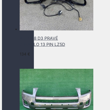
AUDI A8 D3 PRAVÉ
ZRKADLO 13 PIN LZ5D
134
€