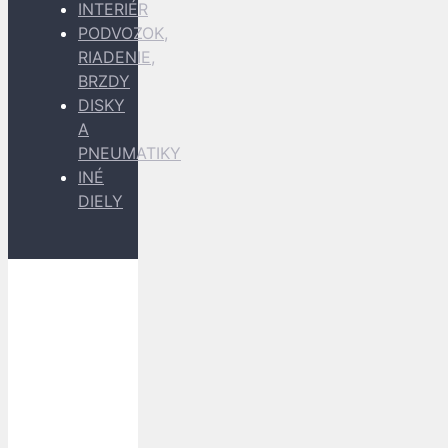
INTERIÉR
PODVOZOK,
RIADENIE,
BRZDY
DISKY
A
PNEUMATIKY
INÉ
DIELY
Dopravu
k Vám