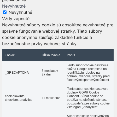
Nevyhnutné
Nevyhnutné
Vždy zapnuté
Nevyhnutné súbory cookie sú absolútne nevyhnutné pre
správne fungovanie webovej stránky. Tieto súbory
cookie anonymne zaisťujú základné funkcie a
bezpečnostné prvky webovej stránky.
Cookie
Dĺžka trvania
Popis
Tento súbor cookie nastavuje
služba Google recaptcha na
5 mesiacov
_GRECAPTCHA
identifikáciu robotov na
27 dní
ochranu webovej stránky pred
škodlivými spamovými útokmi.
Tento súbor cookie nastavuje
doplnok GDPR Cookie
cookielawinfo-
Consent. Súbor cookie sa
11 mesiacov
checkbox-analytics
používa na uloženie súhlasu
používateľa pre súbory cookie
v kategórii „Analytika“.
Súbor cookie je nastavený na