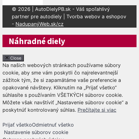
© 2026 | AutoDielyPB.sk - Váš spoľahlivý
partner pre autodiely | Tvorba webov a eshopov
-
NadupanýWeb.sk/cz
Náhradné diely
Close
Na našich webových stránkach používame súbory
cookie, aby sme vám poskytli čo najrelevantnejší
zážitok tým, že si zapamätáme vaše preferencie a
opakované návštevy. Kliknutím na „Prijať všetko“
súhlasíte s používaním VŠETKÝCH súborov cookie.
Môžete však navštíviť „Nastavenie súborov cookie“ a
poskytnúť kontrolovaný súhlas.
Prečítajte si viac
Prijať všetko
Odmietnuť všetko
Nastavenie súborov cookie