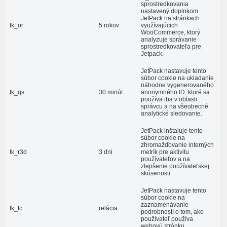
sprostredkovania
nastavený doplnkom
JetPack na stránkach
tk_or
5 rokov
využívajúcich
WooCommerce, ktorý
analyzuje správanie
sprostredkovateľa pre
Jetpack.
JetPack nastavuje tento
súbor cookie na ukladanie
náhodne vygenerovaného
tk_qs
30 minút
anonymného ID, ktoré sa
používa iba v oblasti
správcu a na všeobecné
analytické sledovanie.
JetPack inštaluje tento
súbor cookie na
zhromažďovanie interných
tk_r3d
3 dni
metrík pre aktivitu
používateľov a na
zlepšenie používateľskej
skúsenosti.
JetPack nastavuje tento
súbor cookie na
zaznamenávanie
tk_tc
relácia
podrobností o tom, ako
používateľ používa
webovú stránku.