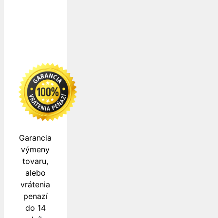
zabezpečujú
Garancia
výmeny
tovaru,
alebo
vrátenia
penazí
do 14