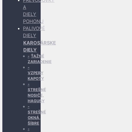
PREVODOVKY
A
DIELY
POHONU
PALIVOVÉ
DIELY
KAROSÁRSKE
DIELY
ŤAŽNÉ
ZARIADENIE
VZPERY
KAPOTY
STREŠNÉ
NOSIČE,
HAGUSY
STREŠNÉ
OKNÁ,
ŠÍBRE