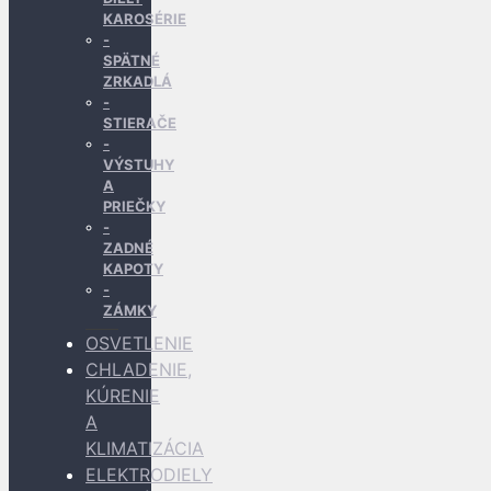
KAROSÉRIE
SPÄTNÉ
ZRKADLÁ
STIERAČE
VÝSTUHY
A
PRIEČKY
ZADNÉ
KAPOTY
ZÁMKY
OSVETLENIE
CHLADENIE,
KÚRENIE
A
KLIMATIZÁCIA
ELEKTRODIELY