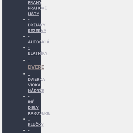
PRAHY,
PRAHOVÉ
LIŠTY
DRŽIAKY
REZERVY
AUTOSKLÁ
BLATNÍKY
DVERE
DVIERKA
VIČKA
NÁDRŽE
INÉ
DIELY
KAROSÉRIE
KLUČKY