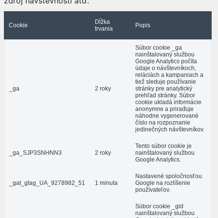
zdroj návštevnosti atď.
Dĺžka
Cookie
Popis
trvania
Súbor cookie _ga
nainštalovaný službou
Google Analytics počíta
údaje o návštevníkoch,
reláciách a kampaniach a
tiež sleduje používanie
_ga
2 roky
stránky pre analytický
prehľad stránky. Súbor
cookie ukladá informácie
anonymne a priraďuje
náhodne vygenerované
číslo na rozpoznanie
jedinečných návštevníkov.
Tento súbor cookie je
_ga_SJP3SNHNN3
2 roky
nainštalovaný službou
Google Analytics.
Nastavené spoločnosťou
_gat_gtag_UA_9278982_51
1 minuta
Google na rozlíšenie
používateľov.
Súbor cookie _gid
nainštalovaný službou