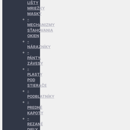
LIŠTY
MRIEŽKY
MASKY
MECHANIZMY
SŤAHOVANIA
OKIEN
NÁRAZNÍKY
PÁNTY,
ZÁVESY
PLASTY
POD
STIERAČE
PODBLATNÍKY
PREDNÉ
KAPOTY
REZANÉ
DIELY