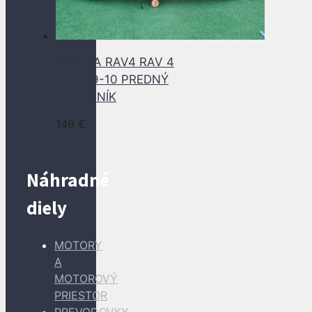
TOYOTA RAV4 RAV 4
LIFT 09-10 PREDNÝ
NÁRAZNÍK
149
€
Náhradné
diely
MOTORY
A
MOTOROVÝ
PRIESTOR