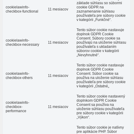
základe súhlasu so súbormi
cookielawinfo-
cookie GDPR na
11 mesiacov
checkbox-functional
zaznamenanie súhlasu
používateľa pre súbory cookie
v kategórii „Funkčné“.
Tento súbor cookie nastavuje
doplnok GDPR Cookie
Consent. Súbory cookie sa
cookielawinfo-
11 mesiacov
používajú na uloženie súhlasu
checkbox-necessary
používateľa s ukladaním
súborov cookie v kategórii
„Nevyhnutné“.
Tento súbor cookie nastavuje
doplnok GDPR Cookie
cookielawinfo-
Consent. Súbor cookie sa
11 mesiacov
checkbox-others
používa na uloženie súhlasu
používateľa pre súbory cookie
v kategórii „Ostatné„
Tento súbor cookie nastavený
doplnkom GDPR Cookie
cookielawinfo-
Consent sa používa na
checkbox-
11 mesiacov
uloženie súhlasu používateľa
performance
pre súbory cookie v kategórii
„Výkon“.
Tento súbor cookie je natívny
pre aplikácie PHP. Súbor