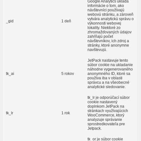
Google Analytics ukladá
informácie o tom, ako
návštevníci používajú
webovú stránku, a zároveň
vytvára analytickú správu o
_gid
1 deň
výkonnosti webovej
lokality. Niektoré zo
zhromažďovaných údajov
zahŕňajú počet
návštevníkov, ich zdroj a
stránky, ktoré anonymne
navštevujú.
JetPack nastavuje tento
súbor cookie na ukladanie
náhodne vygenerovaného
tk_ai
5 rokov
anonymného ID, ktoré sa
používa iba v oblasti
správcu a na všeobecné
analytické sledovanie.
tk_lr je odporúčací súbor
cookie nastavený
doplnkom JetPack na
stránkach využívajúcich
tk_lr
1 rok
WooCommerce, ktorý
analyzuje správanie
sprostredkovateľa pre
Jetpack.
tk_or je súbor cookie