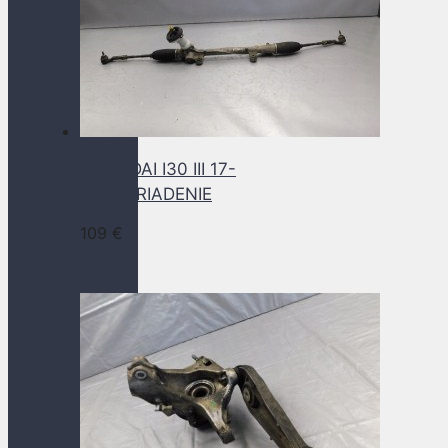
HYUNDAI I30 III 17-
SERVORIADENIE
109
€