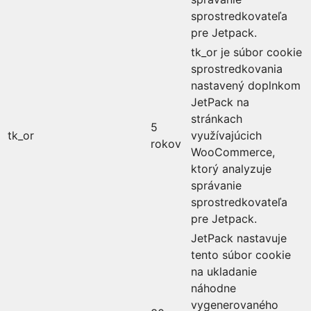
sprostredkovateľa
pre Jetpack.
tk_or je súbor cookie
sprostredkovania
nastavený doplnkom
JetPack na
stránkach
5
tk_or
využívajúcich
rokov
WooCommerce,
ktorý analyzuje
správanie
sprostredkovateľa
pre Jetpack.
JetPack nastavuje
tento súbor cookie
na ukladanie
náhodne
vygenerovaného