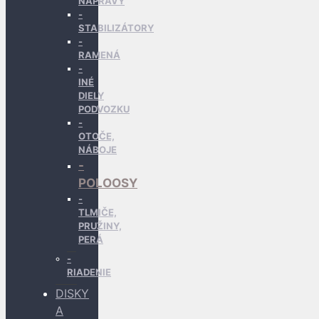
NÁPRAVY
STABILIZÁTORY
RAMENÁ
INÉ
DIELY
PODVOZKU
OTOČE,
NÁBOJE
POLOOSY
TLMIČE,
PRUŽINY,
PERÁ
RIADENIE
DISKY
A