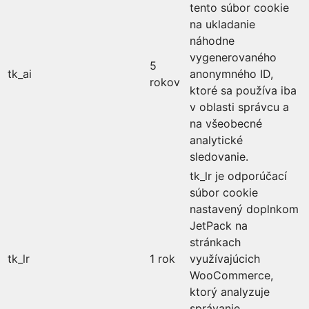
tento súbor cookie
na ukladanie
náhodne
vygenerovaného
5
tk_ai
anonymného ID,
rokov
ktoré sa používa iba
v oblasti správcu a
na všeobecné
analytické
sledovanie.
tk_lr je odporúčací
súbor cookie
nastavený doplnkom
JetPack na
stránkach
tk_lr
1 rok
využívajúcich
WooCommerce,
ktorý analyzuje
správanie