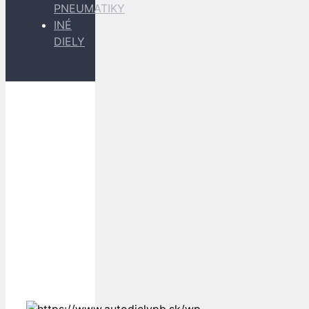
PNEUMATIKY
INÉ
DIELY
Dopravu
k Vám
zabezpečujú