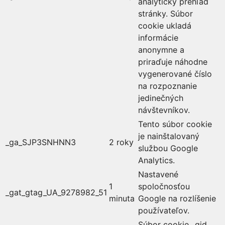
analytický prehľad
stránky. Súbor
cookie ukladá
informácie
anonymne a
priraďuje náhodne
vygenerované číslo
na rozpoznanie
jedinečných
návštevníkov.
Tento súbor cookie
je nainštalovaný
_ga_SJP3SNHNN3
2 roky
službou Google
Analytics.
Nastavené
1
spoločnosťou
_gat_gtag_UA_9278982_51
minuta
Google na rozlíšenie
používateľov.
Súbor cookie _gid