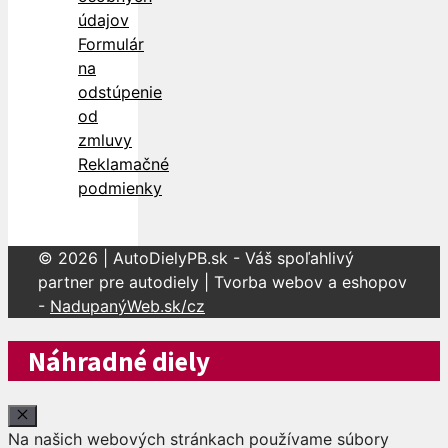
údajov
Formulár
na
odstúpenie
od
zmluvy
Reklamačné
podmienky
© 2026 | AutoDielyPB.sk - Váš spoľahlivý
partner pre autodiely | Tvorba webov a eshopov
-
NadupanýWeb.sk/cz
Náhradné diely
Close
Na našich webových stránkach používame súbory