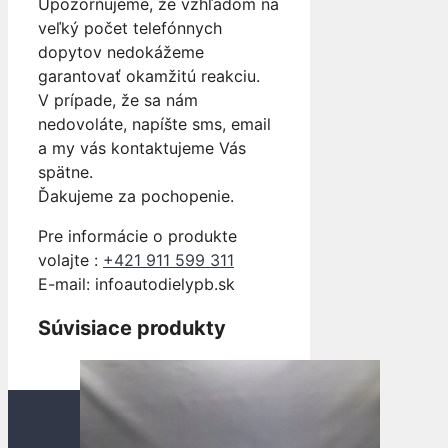
Upozorňujeme, že vzhľadom na
veľký počet telefónnych
dopytov nedokážeme
garantovať okamžitú reakciu.
V prípade, že sa nám
nedovoláte, napíšte sms, email
a my vás kontaktujeme Vás
spätne.
Ďakujeme za pochopenie.
Pre informácie o produkte
volajte :
+421 911 599 311
E-mail: info
autodielypb.sk
Súvisiace produkty