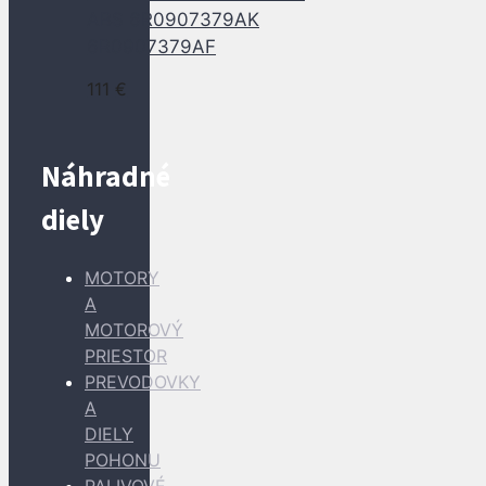
ABS 6R0907379AK
6R0907379AF
111
€
Náhradné
diely
MOTORY
A
MOTOROVÝ
PRIESTOR
PREVODOVKY
A
DIELY
POHONU