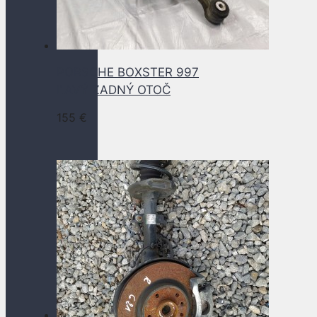
PORSCHE BOXSTER 997
ĽAVÝ ZADNÝ OTOČ
155
€