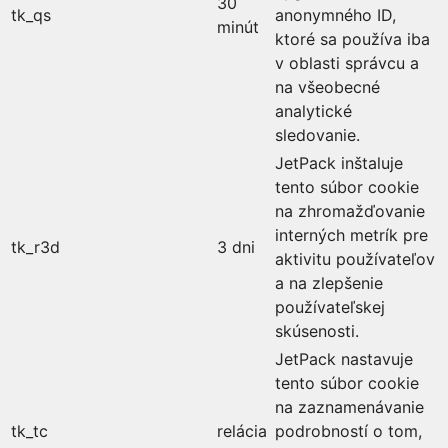
30
tk_qs
anonymného ID,
minút
ktoré sa používa iba
v oblasti správcu a
na všeobecné
analytické
sledovanie.
JetPack inštaluje
tento súbor cookie
na zhromažďovanie
interných metrík pre
tk_r3d
3 dni
aktivitu používateľov
a na zlepšenie
používateľskej
skúsenosti.
JetPack nastavuje
tento súbor cookie
na zaznamenávanie
tk_tc
relácia
podrobností o tom,