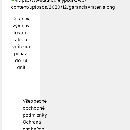
Garancia
výmeny
tovaru,
alebo
vrátenia
penazí
do 14
dní!
Všeobecné
obchodné
podmienky
Ochrana
osobných