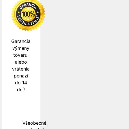
Garancia
výmeny
tovaru,
alebo
vrátenia
penazí
do 14
dní!
Všeobecné