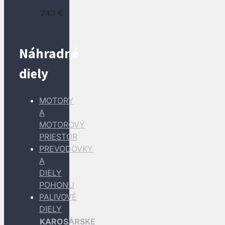
243
€
Náhradné
diely
MOTORY
A
MOTOROVÝ
PRIESTOR
PREVODOVKY
A
DIELY
POHONU
PALIVOVÉ
DIELY
KAROSÁRSKE