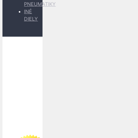
PNEUMATIKY
INÉ
DIELY
Dopravu
k Vám
zabezpečujú