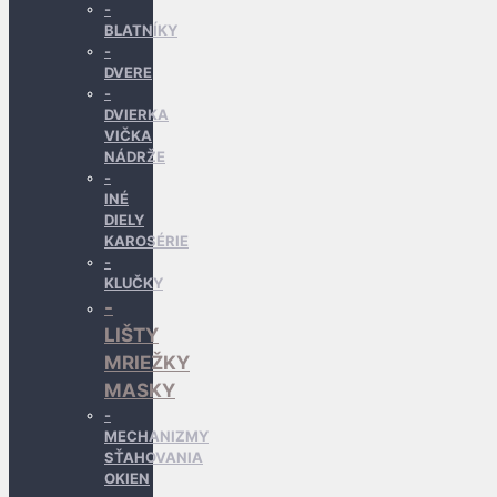
BLATNÍKY
DVERE
DVIERKA
VIČKA
NÁDRŽE
INÉ
DIELY
KAROSÉRIE
KLUČKY
LIŠTY
MRIEŽKY
MASKY
MECHANIZMY
SŤAHOVANIA
OKIEN