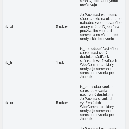
stránky, ktoré anonymne
navštevujú.
JetPack nastavuje tento
súbor cookie na ukladanie
náhodne vygenerovaného
tk_ai
5 rokov
anonymného ID, ktoré sa
používa iba v oblasti
správcu a na všeobecné
analytické sledovanie.
tk_lr je odporúčací súbor
cookie nastavený
doplnkom JetPack na
stránkach využívajúcich
tk_lr
1 rok
WooCommerce, ktorý
analyzuje správanie
sprostredkovateľa pre
Jetpack.
tk_or je súbor cookie
sprostredkovania
nastavený doplnkom
JetPack na stránkach
tk_or
5 rokov
využívajúcich
WooCommerce, ktorý
analyzuje správanie
sprostredkovateľa pre
Jetpack.
JetPack nastavuje tento