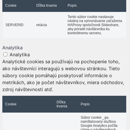
Cookie
Dĺžka trvania
Popis
Tento súbor cookie nastavuje
nástroj na vyrovnávanie zaťaženia
SERVERID
relácia
HAProxy spoločnosti Slideshare,
aby priradil návštevníka ku
konkrétnemu serveru.
Analytika
Analytika
Analytické cookies sa používajú na pochopenie toho,
ako návštevníci interagujú s webovou stránkou. Tieto
súbory cookie pomáhajú poskytovať informácie o
metrikách, ako je počet návštevníkov, miera odchodov,
zdroj návštevnosti atď.
Dĺžka
Cookie
Popis
trvania
Súbor cookie _ga
nainštalovaný službou
Google Analytics počíta
údaje o návštevníkoch,