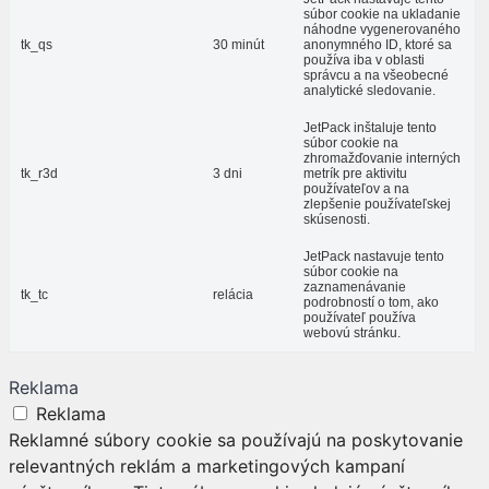
súbor cookie na ukladanie
náhodne vygenerovaného
tk_qs
30 minút
anonymného ID, ktoré sa
používa iba v oblasti
správcu a na všeobecné
analytické sledovanie.
JetPack inštaluje tento
súbor cookie na
zhromažďovanie interných
tk_r3d
3 dni
metrík pre aktivitu
používateľov a na
zlepšenie používateľskej
skúsenosti.
JetPack nastavuje tento
súbor cookie na
zaznamenávanie
tk_tc
relácia
podrobností o tom, ako
používateľ používa
webovú stránku.
Reklama
Reklama
Reklamné súbory cookie sa používajú na poskytovanie
relevantných reklám a marketingových kampaní