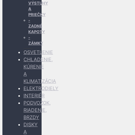
VÝSTUHY
A
PRIEČKY
ZADNÉ
KAPOTY
ZÁMKY
OSVETLENIE
CHLADENIE,
KÚRENIE
A
KLIMATIZÁCIA
ELEKTRODIELY
INTERIÉR
PODVOZOK,
RIADENIE,
BRZDY
DISKY
A