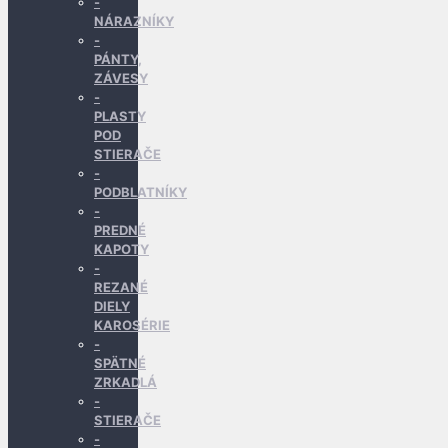
NÁRAZNÍKY
PÁNTY,
ZÁVESY
PLASTY
POD
STIERAČE
PODBLATNÍKY
PREDNÉ
KAPOTY
REZANÉ
DIELY
KAROSÉRIE
SPÄTNÉ
ZRKADLÁ
STIERAČE