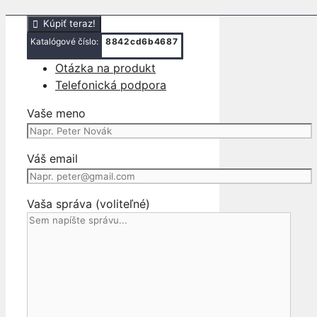
množstvo
Kúpiť teraz!
LAND
Katalógové číslo:
8842cd6b4687
ROVER
Otázka na produkt
DISCOVERY
Telefonická podpora
IV
LIŠTA
Vaše meno
ĽAVÉHO
BLATNÍKA
Váš email
Vaša správa (voliteľné)