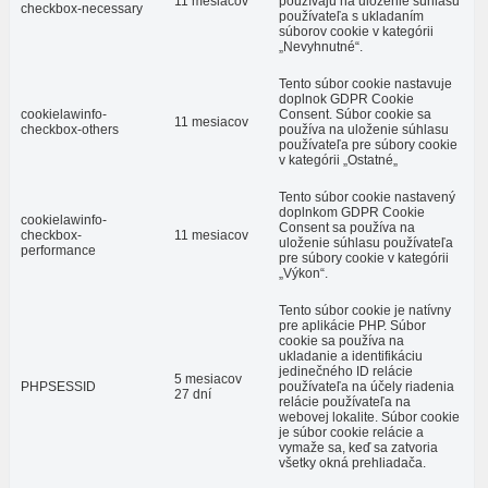
11 mesiacov
používajú na uloženie súhlasu
checkbox-necessary
používateľa s ukladaním
súborov cookie v kategórii
„Nevyhnutné“.
Tento súbor cookie nastavuje
doplnok GDPR Cookie
cookielawinfo-
Consent. Súbor cookie sa
11 mesiacov
checkbox-others
používa na uloženie súhlasu
používateľa pre súbory cookie
v kategórii „Ostatné„
Tento súbor cookie nastavený
doplnkom GDPR Cookie
cookielawinfo-
Consent sa používa na
checkbox-
11 mesiacov
uloženie súhlasu používateľa
performance
pre súbory cookie v kategórii
„Výkon“.
Tento súbor cookie je natívny
pre aplikácie PHP. Súbor
cookie sa používa na
ukladanie a identifikáciu
jedinečného ID relácie
5 mesiacov
PHPSESSID
používateľa na účely riadenia
27 dní
relácie používateľa na
webovej lokalite. Súbor cookie
je súbor cookie relácie a
vymaže sa, keď sa zatvoria
všetky okná prehliadača.