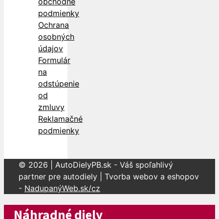
obchodné
podmienky
Ochrana
osobných
údajov
Formulár
na
odstúpenie
od
zmluvy
Reklamačné
podmienky
© 2026 | AutoDielyPB.sk - Váš spoľahlivý
partner pre autodiely | Tvorba webov a eshopov
-
NadupanýWeb.sk/cz
Náhradné diely