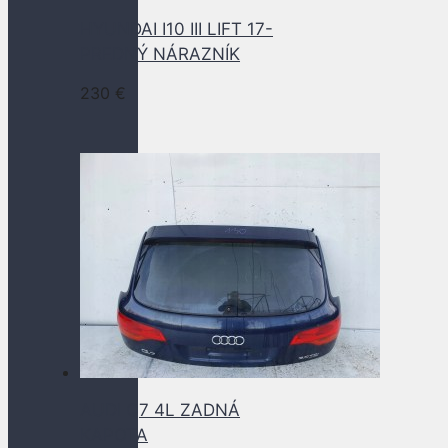
HYUNDAI I10 III LIFT 17-
PREDNÝ NÁRAZNÍK
230
€
AUDI Q7 4L ZADNÁ
KAPOTA