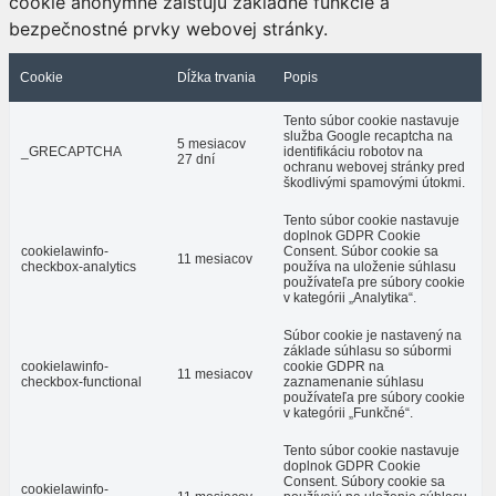
cookie anonymne zaisťujú základné funkcie a
bezpečnostné prvky webovej stránky.
Cookie
Dĺžka trvania
Popis
Tento súbor cookie nastavuje
služba Google recaptcha na
5 mesiacov
_GRECAPTCHA
identifikáciu robotov na
27 dní
ochranu webovej stránky pred
škodlivými spamovými útokmi.
Tento súbor cookie nastavuje
doplnok GDPR Cookie
cookielawinfo-
Consent. Súbor cookie sa
11 mesiacov
checkbox-analytics
používa na uloženie súhlasu
používateľa pre súbory cookie
v kategórii „Analytika“.
Súbor cookie je nastavený na
základe súhlasu so súbormi
cookielawinfo-
cookie GDPR na
11 mesiacov
checkbox-functional
zaznamenanie súhlasu
používateľa pre súbory cookie
v kategórii „Funkčné“.
Tento súbor cookie nastavuje
doplnok GDPR Cookie
Consent. Súbory cookie sa
cookielawinfo-