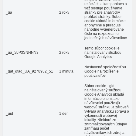
reláciách a kampaniach a
tiež sleduje používanie
_ga
2 roky
stránky pre analytický
prehľad stránky. Súbor
cookie ukladá informácie
anonymne a priraďuje
náhodne vygenerované
číslo na rozpoznanie
jedinečných návštevníkov.
Tento súbor cookie je
_ga_SJP3SNHNN3
2 roky
nainštalovaný službou
Google Analytics.
Nastavené spoločnosťou
_gat_gtag_UA_9278982_51
1 minuta
Google na rozlíšenie
používateľov.
Súbor cookie _gid
nainštalovaný službou
Google Analytics ukladá
informácie o tom, ako
návštevníci používajú
webovú stránku, a zároveň
vytvára analytickú správu o
_gid
1 deň
výkonnosti webovej
lokality. Niektoré zo
zhromažďovaných údajov
zahŕňajú počet
návštevníkov, ich zdroj a