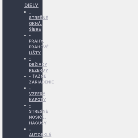
DIELY
STREŠNÉ
OKNÁ,
ŠÍBRE
PRAHY,
PRAHOVÉ
LIŠTY
DRŽIAKY
REZERVY
ŤAŽNÉ
ZARIADENIE
VZPERY
KAPOTY
STREŠNÉ
NOSIČE,
HAGUSY
AUTOSKLÁ