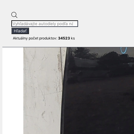
Products
search
Hľadať
Aktuálny počet produktov:
34523
ks