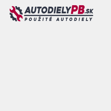
Preskočiť
na
obsah
MENU
0
DOVOLENKA - od 26.07.2026 do 09.08.2026 - TOVAR
OBJEDNANÝ V TOMTO TERMÍNE BUDE ODOSLANÝ po
tomto dátume.
ESHOP
/
KAROSÁRSKE
DIELY
/
DVERE
/ KIA VENGA
LAVE ZADNE DVERE