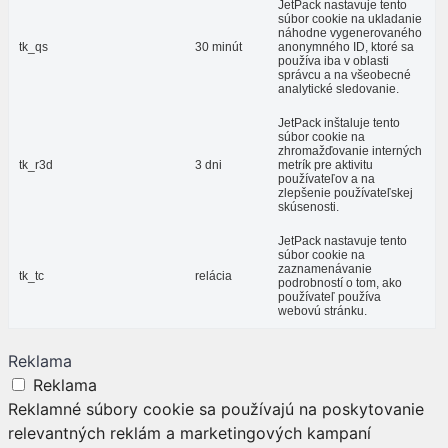
JetPack nastavuje tento
súbor cookie na ukladanie
náhodne vygenerovaného
tk_qs
30 minút
anonymného ID, ktoré sa
používa iba v oblasti
správcu a na všeobecné
analytické sledovanie.
JetPack inštaluje tento
súbor cookie na
zhromažďovanie interných
tk_r3d
3 dni
metrík pre aktivitu
používateľov a na
zlepšenie používateľskej
skúsenosti.
JetPack nastavuje tento
súbor cookie na
zaznamenávanie
tk_tc
relácia
podrobností o tom, ako
používateľ používa
webovú stránku.
Reklama
Reklama
Reklamné súbory cookie sa používajú na poskytovanie
relevantných reklám a marketingových kampaní