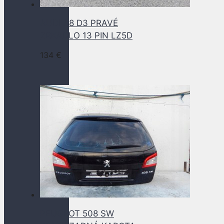
AUDI A8 D3 PRAVÉ
ZRKADLO 13 PIN LZ5D
134
€
PEUGEOT 508 SW