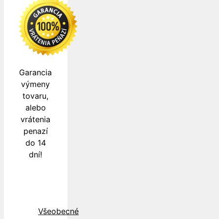
Garancia
výmeny
tovaru,
alebo
vrátenia
penazí
do 14
dní!
Všeobecné