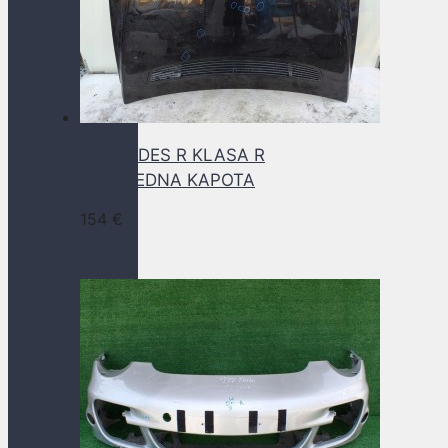
MERCEDES R KLASA R
251 PREDNA KAPOTA
154
€