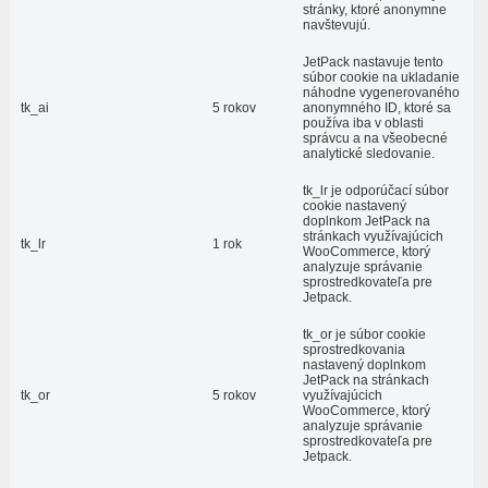
stránky, ktoré anonymne
navštevujú.
JetPack nastavuje tento
súbor cookie na ukladanie
náhodne vygenerovaného
tk_ai
5 rokov
anonymného ID, ktoré sa
používa iba v oblasti
správcu a na všeobecné
analytické sledovanie.
tk_lr je odporúčací súbor
cookie nastavený
doplnkom JetPack na
stránkach využívajúcich
tk_lr
1 rok
WooCommerce, ktorý
analyzuje správanie
sprostredkovateľa pre
Jetpack.
tk_or je súbor cookie
sprostredkovania
nastavený doplnkom
JetPack na stránkach
tk_or
5 rokov
využívajúcich
WooCommerce, ktorý
analyzuje správanie
sprostredkovateľa pre
Jetpack.