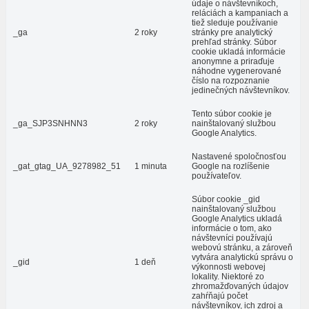
údaje o návštevníkoch,
reláciách a kampaniach a
tiež sleduje používanie
_ga
2 roky
stránky pre analytický
prehľad stránky. Súbor
cookie ukladá informácie
anonymne a priraďuje
náhodne vygenerované
číslo na rozpoznanie
jedinečných návštevníkov.
Tento súbor cookie je
_ga_SJP3SNHNN3
2 roky
nainštalovaný službou
Google Analytics.
Nastavené spoločnosťou
_gat_gtag_UA_9278982_51
1 minuta
Google na rozlíšenie
používateľov.
Súbor cookie _gid
nainštalovaný službou
Google Analytics ukladá
informácie o tom, ako
návštevníci používajú
webovú stránku, a zároveň
vytvára analytickú správu o
_gid
1 deň
výkonnosti webovej
lokality. Niektoré zo
zhromažďovaných údajov
zahŕňajú počet
návštevníkov, ich zdroj a