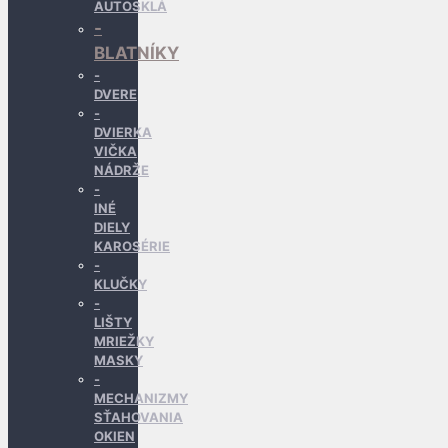
AUTOSKLÁ
BLATNÍKY
DVERE
DVIERKA
VIČKA
NÁDRŽE
INÉ
DIELY
KAROSÉRIE
KLUČKY
LIŠTY
MRIEŽKY
MASKY
MECHANIZMY
SŤAHOVANIA
OKIEN