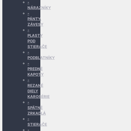
NÁRAZNÍKY
PÁNTY,
ZÁVESY
PLASTY
POD
STIERAČE
PODBLATNÍKY
PREDNÉ
KAPOTY
REZANÉ
DIELY
KAROSÉRIE
SPÄTNÉ
ZRKADLÁ
STIERAČE