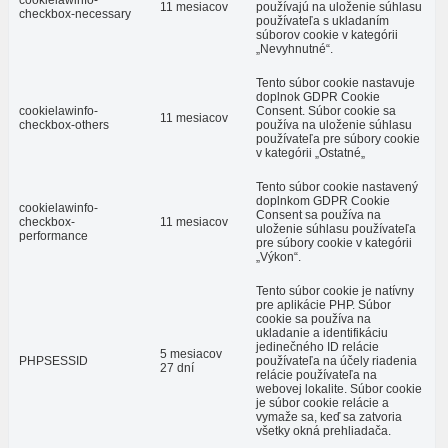
11 mesiacov
používajú na uloženie súhlasu
checkbox-necessary
používateľa s ukladaním
súborov cookie v kategórii
„Nevyhnutné“.
Tento súbor cookie nastavuje
doplnok GDPR Cookie
cookielawinfo-
Consent. Súbor cookie sa
11 mesiacov
checkbox-others
používa na uloženie súhlasu
používateľa pre súbory cookie
v kategórii „Ostatné„
Tento súbor cookie nastavený
doplnkom GDPR Cookie
cookielawinfo-
Consent sa používa na
checkbox-
11 mesiacov
uloženie súhlasu používateľa
performance
pre súbory cookie v kategórii
„Výkon“.
Tento súbor cookie je natívny
pre aplikácie PHP. Súbor
cookie sa používa na
ukladanie a identifikáciu
jedinečného ID relácie
5 mesiacov
PHPSESSID
používateľa na účely riadenia
27 dní
relácie používateľa na
webovej lokalite. Súbor cookie
je súbor cookie relácie a
vymaže sa, keď sa zatvoria
všetky okná prehliadača.