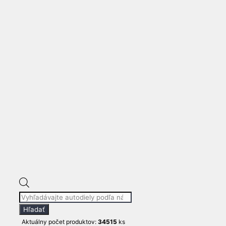
Products
search
Hľadať
Aktuálny počet produktov:
34515
ks