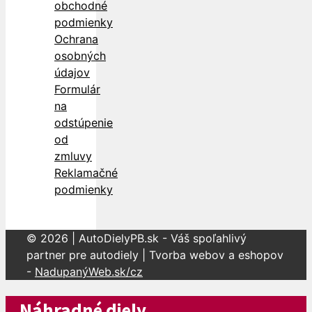
obchodné
podmienky
Ochrana
osobných
údajov
Formulár
na
odstúpenie
od
zmluvy
Reklamačné
podmienky
© 2026 | AutoDielyPB.sk - Váš spoľahlivý
partner pre autodiely | Tvorba webov a eshopov
-
NadupanýWeb.sk/cz
Náhradné diely