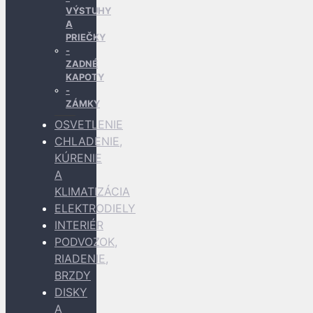
VÝSTUHY
A
PRIEČKY
ZADNÉ
KAPOTY
ZÁMKY
OSVETLENIE
CHLADENIE,
KÚRENIE
A
KLIMATIZÁCIA
ELEKTRODIELY
INTERIÉR
PODVOZOK,
RIADENIE,
BRZDY
DISKY
A