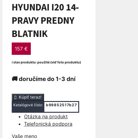
HYUNDAI I20 14-
PRAVY PREDNY
BLATNIK
157
€
ℹ stav produktu: použité (viď foto produktu)
🚚 doručíme do 1-3 dní
množstvo
Kúpiť teraz!
HYUNDAI
Katalógové číslo:
b99852517b27
I20
Otázka na produkt
14-
Telefonická podpora
PRAVY
PREDNY
Vaše meno