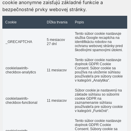
cookie anonymne zaisťujú základné funkcie a
bezpečnostné prvky webovej stránky.
Cookie
Dĺžka trvania
Popis
Tento súbor cookie nastavuje
služba Google recaptcha na
5 mesiacov
_GRECAPTCHA
identifikáciu robotov na
27 dní
ochranu webovej stránky pred
škodlivými spamovými útokmi.
Tento súbor cookie nastavuje
doplnok GDPR Cookie
cookielawinfo-
Consent. Súbor cookie sa
11 mesiacov
checkbox-analytics
používa na uloženie súhlasu
používateľa pre súbory cookie
v kategórii „Analytika“.
Súbor cookie je nastavený na
základe súhlasu so súbormi
cookielawinfo-
cookie GDPR na
11 mesiacov
checkbox-functional
zaznamenanie súhlasu
používateľa pre súbory cookie
v kategórii „Funkčné“.
Tento súbor cookie nastavuje
doplnok GDPR Cookie
Consent. Súbory cookie sa
cookielawinfo-