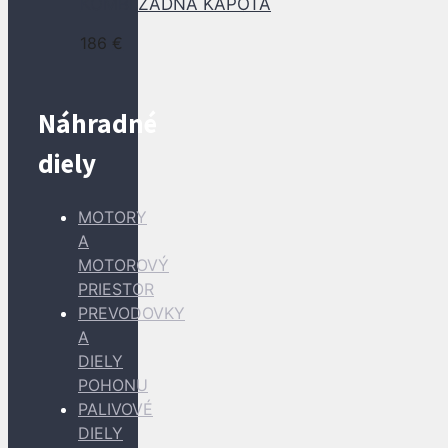
KOMBI ZADNÁ KAPOTA
186
€
Náhradné
diely
MOTORY
A
MOTOROVÝ
PRIESTOR
PREVODOVKY
A
DIELY
POHONU
PALIVOVÉ
DIELY