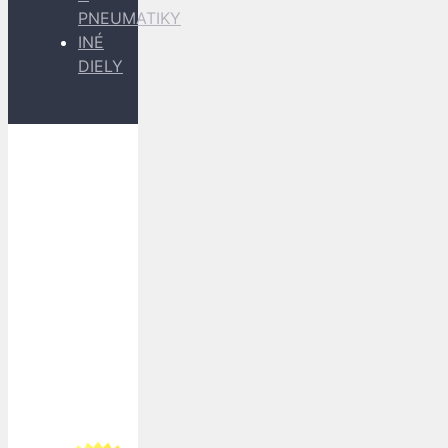
PNEUMATIKY
INÉ
DIELY
Dopravu
k Vám
zabezpečujú