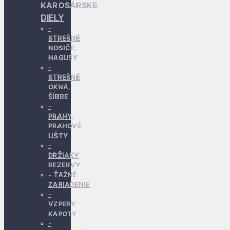
KAROSÁRSKE
DIELY
STREŠNÉ
NOSIČE,
HAGUSY
STREŠNÉ
OKNÁ,
ŠÍBRE
PRAHY,
PRAHOVÉ
LIŠTY
DRŽIAKY
REZERVY
ŤAŽNÉ
ZARIADENIE
VZPERY
KAPOTY