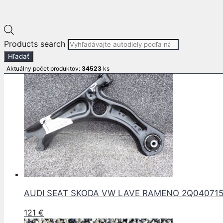
Pre informácie o produkte volajte :
+421 911 599 311
E-mail: info
autodielypb.sk
Products search
Súvisiace produkty
Hľadať
Aktuálny počet produktov:
34523
ks
AUDI SEAT SKODA VW LAVE RAMENO 2Q040715
121
€