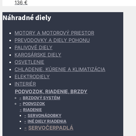
136
€
Náhradné diely
MOTORY A MOTOROVÝ PRIESTOR
PREVODOVKY A DIELY POHONU
PALIVOVÉ DIELY
KAROSÁRSKE DIELY
OSVETLENIE
CHLADENIE, KÚRENIE A KLIMATIZÁCIA
ELEKTRODIELY
INTERIÉR
PODVOZOK, RIADENIE, BRZDY
BRZDOVÝ SYSTÉM
PODVOZOK
RIADENIE
SERVONÁDOBKY
INÉ DIELY RIADENIA
SERVOČERPADLÁ