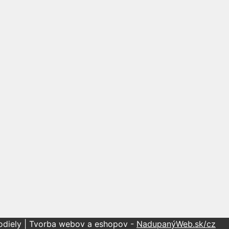
todiely | Tvorba webov a eshopov -
NadupanýWeb.sk/cz