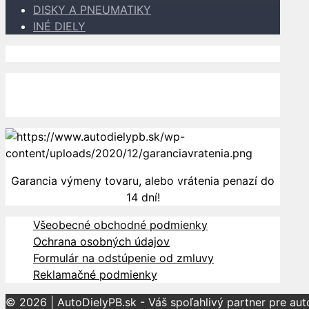
DISKY A PNEUMATIKY
INÉ DIELY
Dopravu k Vám zabezpečujú
Garancia výmeny tovaru, alebo vrátenia penazí do
14 dní!
Všeobecné obchodné podmienky
Ochrana osobných údajov
Formulár na odstúpenie od zmluvy
Reklamačné podmienky
© 2026 | AutoDielyPB.sk - Váš spoľahlivý partner pre au