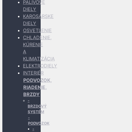
PALIVOVÉ
DIELY
KAROSÁRSKE
DIELY
OSVETLENIE
CHLADENIE,
KÚRENIE
A
KLIMATIZÁCIA
ELEKTRODIELY
INTERIÉR
PODVOZOK,
RIADENIE,
BRZDY
BRZDOVÝ
SYSTÉM
PODVOZOK