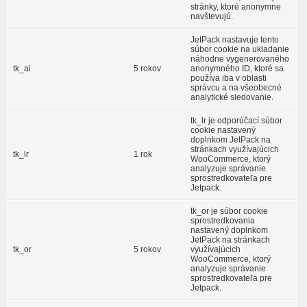
stránky, ktoré anonymne
navštevujú.
JetPack nastavuje tento
súbor cookie na ukladanie
náhodne vygenerovaného
tk_ai
5 rokov
anonymného ID, ktoré sa
používa iba v oblasti
správcu a na všeobecné
analytické sledovanie.
tk_lr je odporúčací súbor
cookie nastavený
doplnkom JetPack na
stránkach využívajúcich
tk_lr
1 rok
WooCommerce, ktorý
analyzuje správanie
sprostredkovateľa pre
Jetpack.
tk_or je súbor cookie
sprostredkovania
nastavený doplnkom
JetPack na stránkach
tk_or
5 rokov
využívajúcich
WooCommerce, ktorý
analyzuje správanie
sprostredkovateľa pre
Jetpack.