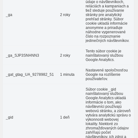
údaje o návštevníkoch,
reláciách a kampaniach a
tiež sleduje používanie
_ga
2 roky
stránky pre analytický
prehľad stránky. Súbor
cookie ukladá informácie
anonymne a priraďuje
náhodne vygenerované
číslo na rozpoznanie
jedinečných návštevníkov.
Tento súbor cookie je
_ga_SJP3SNHNN3
2 roky
nainštalovaný službou
Google Analytics.
Nastavené spoločnosťou
_gat_gtag_UA_9278982_51
1 minuta
Google na rozlíšenie
používateľov.
Súbor cookie _gid
nainštalovaný službou
Google Analytics ukladá
informácie o tom, ako
návštevníci používajú
webovú stránku, a zároveň
vytvára analytickú správu o
_gid
1 deň
výkonnosti webovej
lokality. Niektoré zo
zhromažďovaných údajov
zahŕňajú počet
návštevníkov, ich zdroj a