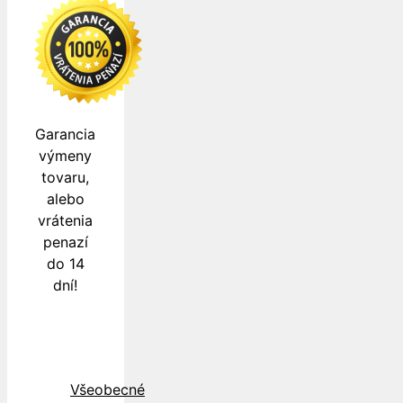
Garancia
výmeny
tovaru,
alebo
vrátenia
penazí
do 14
dní!
Všeobecné