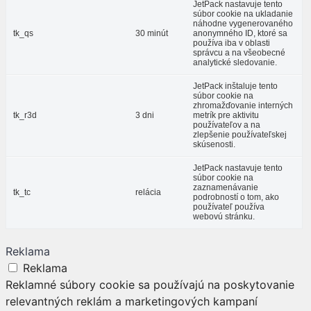
JetPack nastavuje tento
súbor cookie na ukladanie
náhodne vygenerovaného
tk_qs
30 minút
anonymného ID, ktoré sa
používa iba v oblasti
správcu a na všeobecné
analytické sledovanie.
JetPack inštaluje tento
súbor cookie na
zhromažďovanie interných
tk_r3d
3 dni
metrík pre aktivitu
používateľov a na
zlepšenie používateľskej
skúsenosti.
JetPack nastavuje tento
súbor cookie na
zaznamenávanie
tk_tc
relácia
podrobností o tom, ako
používateľ používa
webovú stránku.
Reklama
Reklama
Reklamné súbory cookie sa používajú na poskytovanie
relevantných reklám a marketingových kampaní