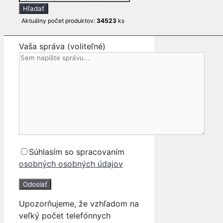
POLOOS
search
Hľadať
Váš email
Aktuálny počet produktov:
34523
ks
Vaša správa (voliteľné)
Súhlasím so spracovaním
osobných osobných údajov
Upozorňujeme, že vzhľadom na
veľký počet telefónnych