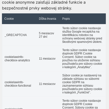
cookie anonymne zaisťujú základné funkcie a
bezpečnostné prvky webovej stránky.
Cookie
Dĺžka trvania
Popis
Tento súbor cookie nastavuje
služba Google recaptcha na
5 mesiacov
_GRECAPTCHA
identifikáciu robotov na
27 dní
ochranu webovej stránky pred
škodlivými spamovými útokmi.
Tento súbor cookie nastavuje
doplnok GDPR Cookie
cookielawinfo-
Consent. Súbor cookie sa
11 mesiacov
checkbox-analytics
používa na uloženie súhlasu
používateľa pre súbory cookie
v kategórii „Analytika“.
Súbor cookie je nastavený na
základe súhlasu so súbormi
cookielawinfo-
cookie GDPR na
11 mesiacov
checkbox-functional
zaznamenanie súhlasu
používateľa pre súbory cookie
v kategórii „Funkčné“.
Tento súbor cookie nastavuje
doplnok GDPR Cookie
Consent. Súbory cookie sa