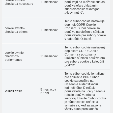
cookielawinfo-
11 mesiacov
používajú na uloženie súhlasu
checkbox-necessary
používateľa s ukladaním
súborov cookie v kategórii
„Nevyhnutné“.
Tento súbor cookie nastavuje
doplnok GDPR Cookie
cookielawinfo-
Consent. Súbor cookie sa
11 mesiacov
checkbox-others
používa na uloženie súhlasu
používateľa pre súbory cookie
v kategórii „Ostatné„
Tento súbor cookie nastavený
doplnkom GDPR Cookie
cookielawinfo-
Consent sa používa na
checkbox-
11 mesiacov
uloženie súhlasu používateľa
performance
pre súbory cookie v kategórii
„Výkon“.
Tento súbor cookie je natívny
pre aplikácie PHP. Súbor
cookie sa používa na
ukladanie a identifikáciu
jedinečného ID relácie
5 mesiacov
PHPSESSID
používateľa na účely riadenia
27 dní
relácie používateľa na
webovej lokalite. Súbor cookie
je súbor cookie relácie a
vymaže sa, keď sa zatvoria
všetky okná prehliadača.