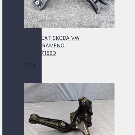
AUDI SEAT SKODA VW
PRAVE RAMENO
2Q0407152D
121
€