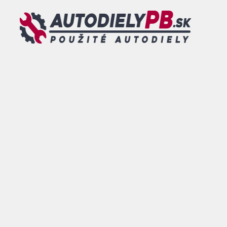
Preskočiť
na
obsah
MENU
0
DOVOLENKA - od 26.07.2026 do 09.08.2026 - TOVAR
OBJEDNANÝ V TOMTO TERMÍNE BUDE ODOSLANÝ po
tomto dátume.
ESHOP
/
PODVOZOK, RIADENIE,
BRZDY
/
PODVOZOK
/
POLOOSY
/ AUDI
Q3 8U 2.0 TDI LAVA POLOOS