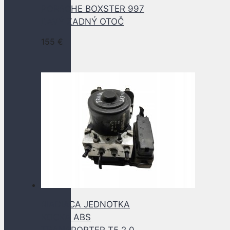
PORSCHE BOXSTER 997
ĽAVÝ ZADNÝ OTOČ
155
€
RIADIACA JEDNOTKA
KOCKA ABS
TRANSPORTER T5 2.0