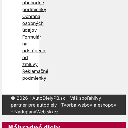
obchodné
podmienky
Ochrana
osobných
údajov
Formulár
na
odstúpenie
od
zmluvy
Reklamačné
podmienky
© 2026 | AutoDielyPB.sk - Váš spoľahlivý
partner pre autodiely | Tvorba webov a eshopov
-
NadupanýWeb.sk/cz
Náhradné diely