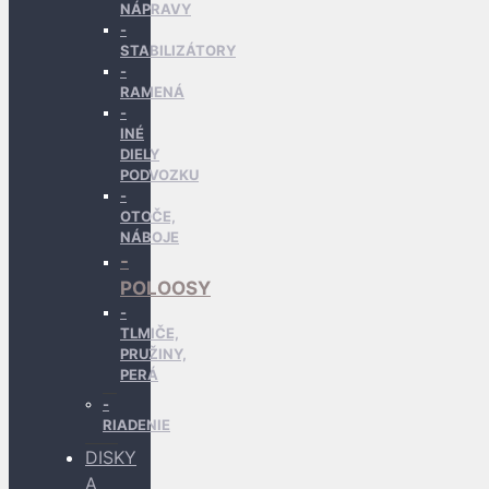
NÁPRAVY
STABILIZÁTORY
RAMENÁ
INÉ
DIELY
PODVOZKU
OTOČE,
NÁBOJE
POLOOSY
TLMIČE,
PRUŽINY,
PERÁ
RIADENIE
DISKY
A