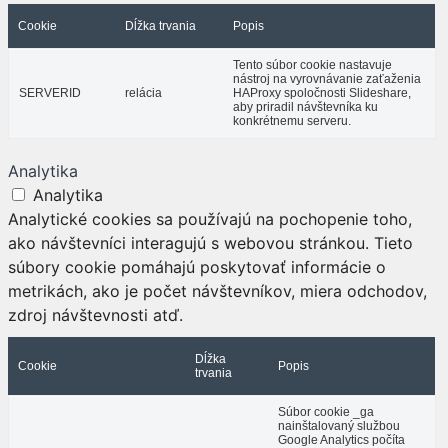
Cookie
Dĺžka trvania
Popis
Tento súbor cookie nastavuje
nástroj na vyrovnávanie zaťaženia
SERVERID
relácia
HAProxy spoločnosti Slideshare,
aby priradil návštevníka ku
konkrétnemu serveru.
Analytika
Analytika
Analytické cookies sa používajú na pochopenie toho,
ako návštevníci interagujú s webovou stránkou. Tieto
súbory cookie pomáhajú poskytovať informácie o
metrikách, ako je počet návštevníkov, miera odchodov,
zdroj návštevnosti atď.
Dĺžka
Cookie
Popis
trvania
Súbor cookie _ga
nainštalovaný službou
Google Analytics počíta