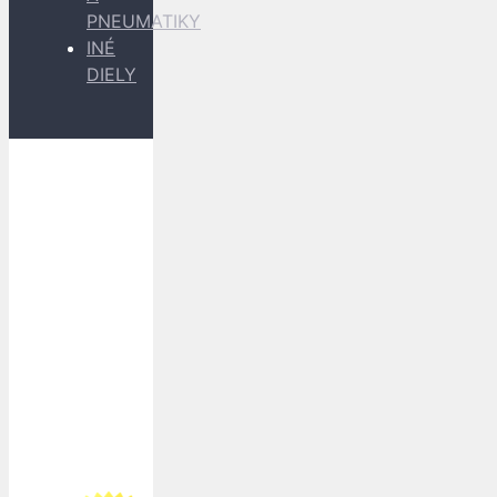
PNEUMATIKY
INÉ
DIELY
Dopravu
k Vám
zabezpečujú