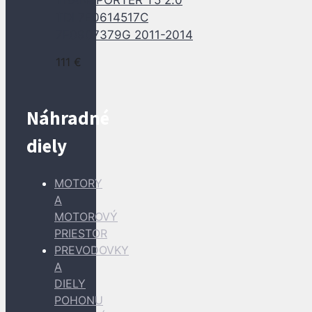
TDI 7E0614517C
7E0907379G 2011-2014
111
€
Náhradné
diely
MOTORY
A
MOTOROVÝ
PRIESTOR
PREVODOVKY
A
DIELY
POHONU