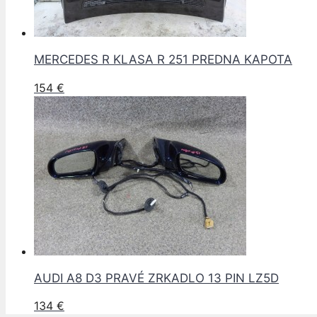
MERCEDES R KLASA R 251 PREDNA KAPOTA
154
€
AUDI A8 D3 PRAVÉ ZRKADLO 13 PIN LZ5D
134
€