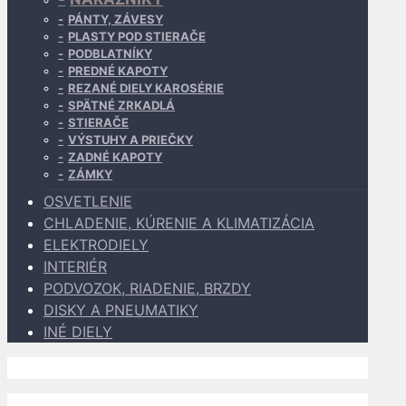
PÁNTY, ZÁVESY
PLASTY POD STIERAČE
PODBLATNÍKY
PREDNÉ KAPOTY
REZANÉ DIELY KAROSÉRIE
SPÄTNÉ ZRKADLÁ
STIERAČE
VÝSTUHY A PRIEČKY
ZADNÉ KAPOTY
ZÁMKY
OSVETLENIE
CHLADENIE, KÚRENIE A KLIMATIZÁCIA
ELEKTRODIELY
INTERIÉR
PODVOZOK, RIADENIE, BRZDY
DISKY A PNEUMATIKY
INÉ DIELY
Dopravu k Vám zabezpečujú