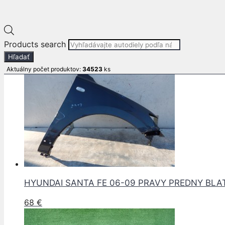
Pre informácie o produkte volajte :
+421 911 599 311
E-mail: info
autodielypb.sk
Súvisiace produkty
Products search
Hľadať
Aktuálny počet produktov:
34523
ks
HYUNDAI SANTA FE 06-09 PRAVY PREDNY BLA
68
€