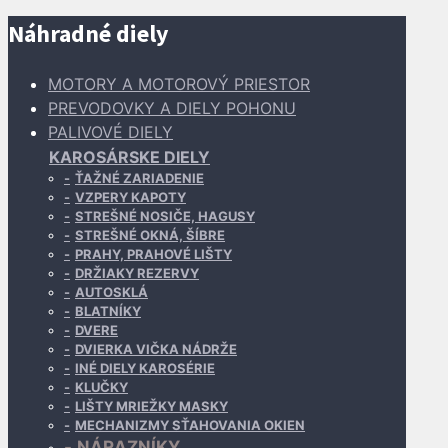
Náhradné diely
MOTORY A MOTOROVÝ PRIESTOR
PREVODOVKY A DIELY POHONU
PALIVOVÉ DIELY
KAROSÁRSKE DIELY
ŤAŽNÉ ZARIADENIE
VZPERY KAPOTY
STREŠNÉ NOSIČE, HAGUSY
STREŠNÉ OKNÁ, ŠÍBRE
PRAHY, PRAHOVÉ LIŠTY
DRŽIAKY REZERVY
AUTOSKLÁ
BLATNÍKY
DVERE
DVIERKA VIČKA NÁDRŽE
INÉ DIELY KAROSÉRIE
KLUČKY
LIŠTY MRIEŽKY MASKY
MECHANIZMY SŤAHOVANIA OKIEN
NÁRAZNÍKY