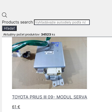
Pre informácie o produkte volajte :
+421 911 599 311
E-mail: info
autodielypb.sk
Súvisiace produkty
Products search
Hľadať
Aktuálny počet produktov:
34523
ks
TOYOTA PRIUS III 09- MODUL SERVA
61
€