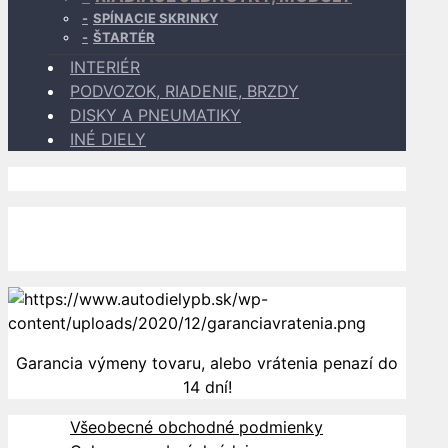
SPÍNACIE SKRINKY
ŠTARTÉR
INTERIÉR
PODVOZOK, RIADENIE, BRZDY
DISKY A PNEUMATIKY
INÉ DIELY
Dopravu k Vám zabezpečujú
Garancia výmeny tovaru, alebo vrátenia penazí do
14 dní!
Všeobecné obchodné podmienky