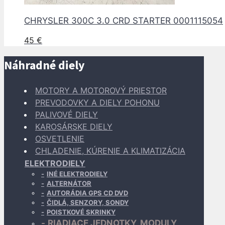
CHRYSLER 300C 3.0 CRD STARTER 0001115054
45
€
Náhradné diely
MOTORY A MOTOROVÝ PRIESTOR
PREVODOVKY A DIELY POHONU
PALIVOVÉ DIELY
KAROSÁRSKE DIELY
OSVETLENIE
CHLADENIE, KÚRENIE A KLIMATIZÁCIA
ELEKTRODIELY
INÉ ELEKTRODIELY
ALTERNÁTOR
AUTORÁDIA GPS CD DVD
ČIDLÁ, SENZORY, SONDY
POISTKOVÉ SKRINKY
RIADIACE JEDNOTKY, MODULY