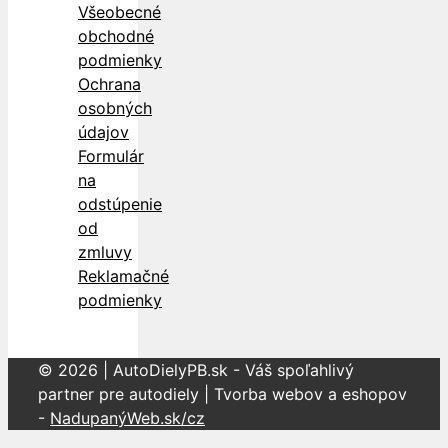
Všeobecné
obchodné
podmienky
Ochrana
osobných
údajov
Formulár
na
odstúpenie
od
zmluvy
Reklamačné
podmienky
© 2026 | AutoDielyPB.sk - Váš spoľahlivý
partner pre autodiely | Tvorba webov a eshopov
-
NadupanýWeb.sk/cz