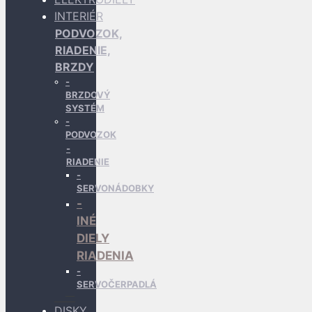
INTERIÉR
PODVOZOK,
RIADENIE,
BRZDY
BRZDOVÝ
SYSTÉM
PODVOZOK
RIADENIE
SERVONÁDOBKY
INÉ
DIELY
RIADENIA
SERVOČERPADLÁ
DISKY