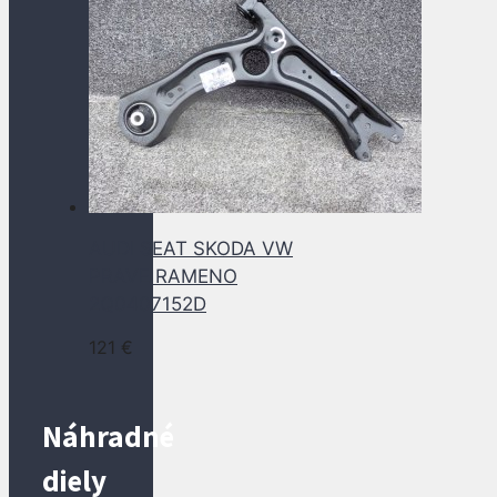
AUDI SEAT SKODA VW
PRAVE RAMENO
2Q0407152D
121
€
Náhradné
diely