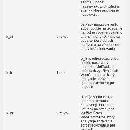
zahŕňajú počet
návštevníkov, ich zdroj a
stránky, ktoré anonymne
navštevujú.
JetPack nastavuje tento
súbor cookie na ukladanie
náhodne vygenerovaného
tk_ai
5 rokov
anonymného ID, ktoré sa
používa iba v oblasti
správcu a na všeobecné
analytické sledovanie.
tk_lr je odporúčací súbor
cookie nastavený
doplnkom JetPack na
stránkach využívajúcich
tk_lr
1 rok
WooCommerce, ktorý
analyzuje správanie
sprostredkovateľa pre
Jetpack.
tk_or je súbor cookie
sprostredkovania
nastavený doplnkom
JetPack na stránkach
tk_or
5 rokov
využívajúcich
WooCommerce, ktorý
analyzuje správanie
sprostredkovateľa pre
Jetpack.