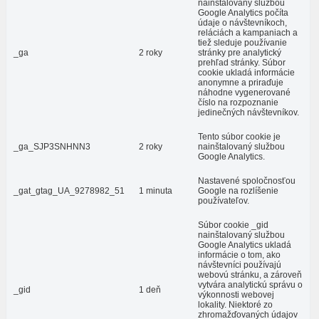
nainštalovaný službou
Google Analytics počíta
údaje o návštevníkoch,
reláciách a kampaniach a
tiež sleduje používanie
_ga
2 roky
stránky pre analytický
prehľad stránky. Súbor
cookie ukladá informácie
anonymne a priraďuje
náhodne vygenerované
číslo na rozpoznanie
jedinečných návštevníkov.
Tento súbor cookie je
_ga_SJP3SNHNN3
2 roky
nainštalovaný službou
Google Analytics.
Nastavené spoločnosťou
_gat_gtag_UA_9278982_51
1 minuta
Google na rozlíšenie
používateľov.
Súbor cookie _gid
nainštalovaný službou
Google Analytics ukladá
informácie o tom, ako
návštevníci používajú
webovú stránku, a zároveň
vytvára analytickú správu o
_gid
1 deň
výkonnosti webovej
lokality. Niektoré zo
zhromažďovaných údajov