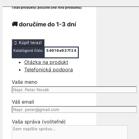
ℹ stav produktu: použité (viď foto produktu)
🚚 doručíme do 1-3 dní
množstvo
Kúpiť teraz!
RIADIACA
Katalógové číslo:
54916e937f24
JEDNOTKA
Otázka na produkt
MODUL
Telefonická podpora
SERVA
SWIFT
Vaše meno
MK6
Váš email
Vaša správa (voliteľné)