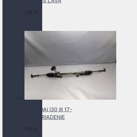
POLOOS LAVA
136
€
HYUNDAI I30 III 17-
SERVORIADENIE
109
€