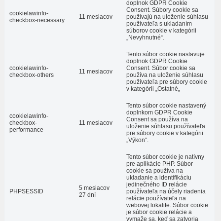
doplnok GDPR Cookie
Consent. Súbory cookie sa
cookielawinfo-
11 mesiacov
používajú na uloženie súhlasu
checkbox-necessary
používateľa s ukladaním
súborov cookie v kategórii
„Nevyhnutné“.
Tento súbor cookie nastavuje
doplnok GDPR Cookie
cookielawinfo-
Consent. Súbor cookie sa
11 mesiacov
checkbox-others
používa na uloženie súhlasu
používateľa pre súbory cookie
v kategórii „Ostatné„
Tento súbor cookie nastavený
doplnkom GDPR Cookie
cookielawinfo-
Consent sa používa na
checkbox-
11 mesiacov
uloženie súhlasu používateľa
performance
pre súbory cookie v kategórii
„Výkon“.
Tento súbor cookie je natívny
pre aplikácie PHP. Súbor
cookie sa používa na
ukladanie a identifikáciu
jedinečného ID relácie
5 mesiacov
PHPSESSID
používateľa na účely riadenia
27 dní
relácie používateľa na
webovej lokalite. Súbor cookie
je súbor cookie relácie a
vymaže sa, keď sa zatvoria