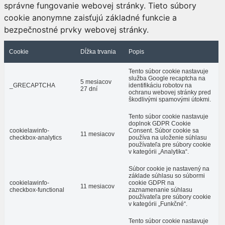
správne fungovanie webovej stránky. Tieto súbory
cookie anonymne zaisťujú základné funkcie a
bezpečnostné prvky webovej stránky.
Cookie
Dĺžka trvania
Popis
Tento súbor cookie nastavuje
služba Google recaptcha na
5 mesiacov
_GRECAPTCHA
identifikáciu robotov na
27 dní
ochranu webovej stránky pred
škodlivými spamovými útokmi.
Tento súbor cookie nastavuje
doplnok GDPR Cookie
cookielawinfo-
Consent. Súbor cookie sa
11 mesiacov
checkbox-analytics
používa na uloženie súhlasu
používateľa pre súbory cookie
v kategórii „Analytika“.
Súbor cookie je nastavený na
základe súhlasu so súbormi
cookielawinfo-
cookie GDPR na
11 mesiacov
checkbox-functional
zaznamenanie súhlasu
používateľa pre súbory cookie
v kategórii „Funkčné“.
Tento súbor cookie nastavuje