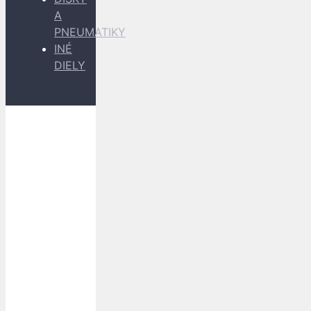
A
PNEUMATIKY
INÉ
DIELY
Dopravu
k Vám
zabezpečujú