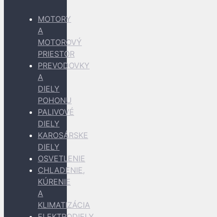
MOTORY
A
MOTOROVÝ
PRIESTOR
PREVODOVKY
A
DIELY
POHONU
PALIVOVÉ
DIELY
KAROSÁRSKE
DIELY
OSVETLENIE
CHLADENIE,
KÚRENIE
A
KLIMATIZÁCIA
ELEKTRODIELY