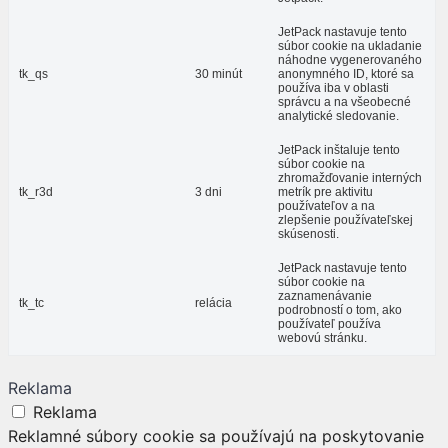
JetPack nastavuje tento
súbor cookie na ukladanie
náhodne vygenerovaného
tk_qs
30 minút
anonymného ID, ktoré sa
používa iba v oblasti
správcu a na všeobecné
analytické sledovanie.
JetPack inštaluje tento
súbor cookie na
zhromažďovanie interných
tk_r3d
3 dni
metrík pre aktivitu
používateľov a na
zlepšenie používateľskej
skúsenosti.
JetPack nastavuje tento
súbor cookie na
zaznamenávanie
tk_tc
relácia
podrobností o tom, ako
používateľ používa
webovú stránku.
Reklama
Reklama
Reklamné súbory cookie sa používajú na poskytovanie