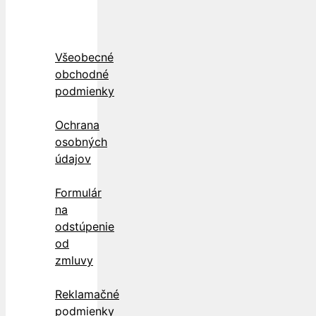
Všeobecné
obchodné
podmienky
Ochrana
osobných
údajov
Formulár
na
odstúpenie
od
zmluvy
Reklamačné
podmienky