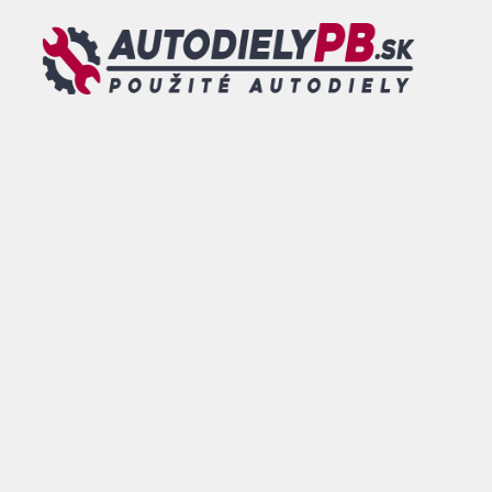
Preskočiť
na
obsah
MENU
0
DOVOLENKA - od 26.07.2026 do 09.08.2026 - TOVAR
OBJEDNANÝ V TOMTO TERMÍNE BUDE ODOSLANÝ po
tomto dátume.
ESHOP
/
KAROSÁRSKE
DIELY
/
DVERE
/ PRAVE ZADNE
DVERE HONDA ACCORD VII
KOMBI