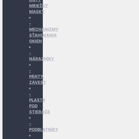
MRIEŽKY
MASKY
MECHANIZMY
SŤAHOVANIA
OKIEN
NÁRAZNÍKY
PÁNTY,
ZÁVESY
PLASTY
POD
STIERAČE
PODBLATNÍKY