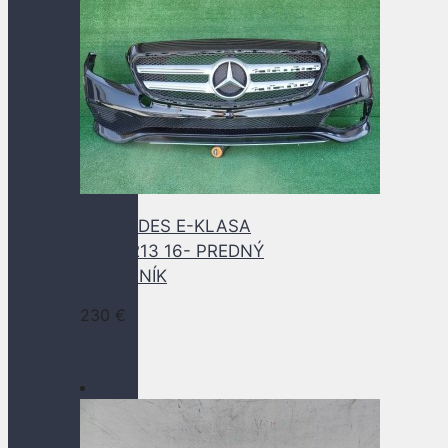
MERCEDES E-KLASA
W213 213 16- PREDNÝ
NÁRAZNÍK
230
€