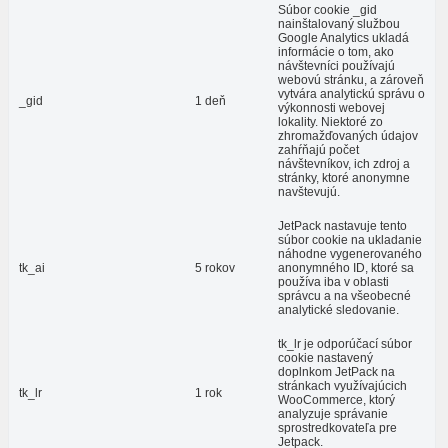
Súbor cookie _gid
nainštalovaný službou
Google Analytics ukladá
informácie o tom, ako
návštevníci používajú
webovú stránku, a zároveň
vytvára analytickú správu o
_gid
1 deň
výkonnosti webovej
lokality. Niektoré zo
zhromažďovaných údajov
zahŕňajú počet
návštevníkov, ich zdroj a
stránky, ktoré anonymne
navštevujú.
JetPack nastavuje tento
súbor cookie na ukladanie
náhodne vygenerovaného
tk_ai
5 rokov
anonymného ID, ktoré sa
používa iba v oblasti
správcu a na všeobecné
analytické sledovanie.
tk_lr je odporúčací súbor
cookie nastavený
doplnkom JetPack na
stránkach využívajúcich
tk_lr
1 rok
WooCommerce, ktorý
analyzuje správanie
sprostredkovateľa pre
Jetpack.