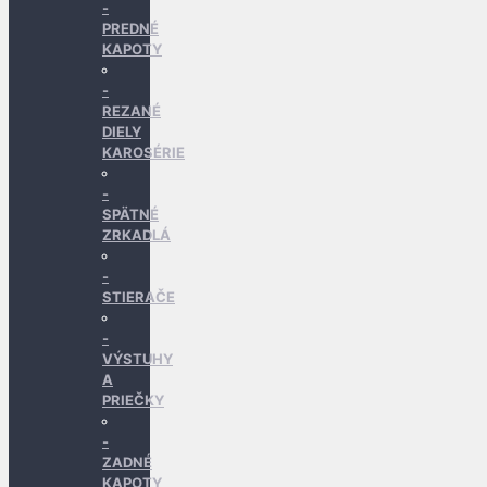
PREDNÉ
KAPOTY
REZANÉ
DIELY
KAROSÉRIE
SPÄTNÉ
ZRKADLÁ
STIERAČE
VÝSTUHY
A
PRIEČKY
ZADNÉ
KAPOTY