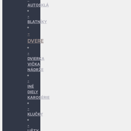
AUTOSKLÁ
BLATNÍKY
DVERE
DVIERKA
VIČKA
NÁDRŽE
INÉ
DIELY
KAROSÉRIE
KLUČKY
LIŠTY