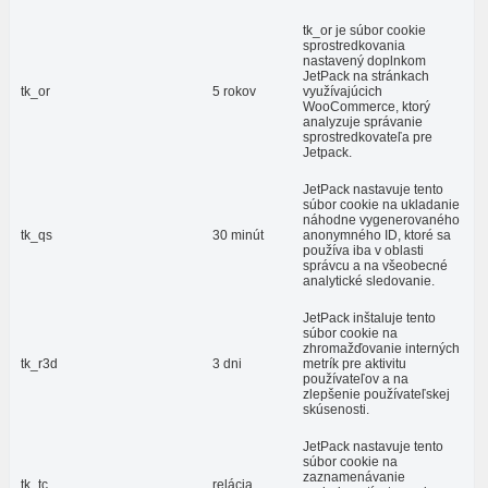
tk_or je súbor cookie
sprostredkovania
nastavený doplnkom
JetPack na stránkach
tk_or
5 rokov
využívajúcich
WooCommerce, ktorý
analyzuje správanie
sprostredkovateľa pre
Jetpack.
JetPack nastavuje tento
súbor cookie na ukladanie
náhodne vygenerovaného
tk_qs
30 minút
anonymného ID, ktoré sa
používa iba v oblasti
správcu a na všeobecné
analytické sledovanie.
JetPack inštaluje tento
súbor cookie na
zhromažďovanie interných
tk_r3d
3 dni
metrík pre aktivitu
používateľov a na
zlepšenie používateľskej
skúsenosti.
JetPack nastavuje tento
súbor cookie na
zaznamenávanie
tk_tc
relácia