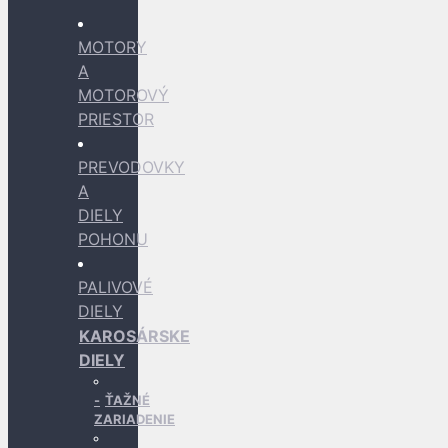
MOTORY
A
MOTOROVÝ
PRIESTOR
PREVODOVKY
A
DIELY
POHONU
PALIVOVÉ
DIELY
KAROSÁRSKE
DIELY
ŤAŽNÉ
ZARIADENIE