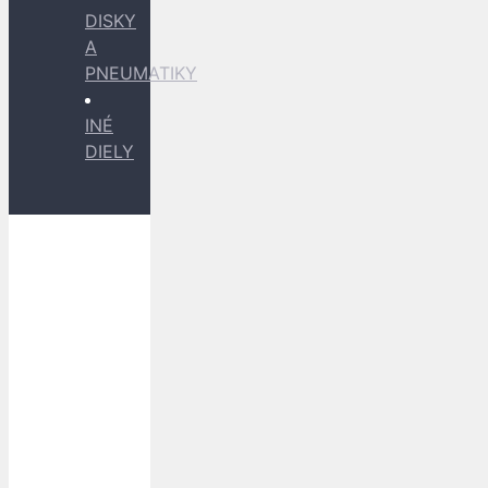
DISKY
A
PNEUMATIKY
INÉ
DIELY
Dopravu
k Vám
zabezpečujú