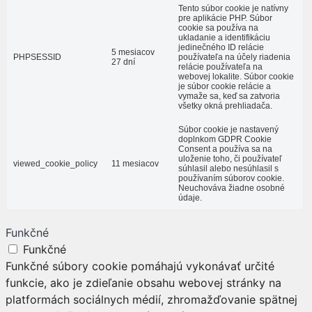
Tento súbor cookie je natívny
pre aplikácie PHP. Súbor
cookie sa používa na
ukladanie a identifikáciu
jedinečného ID relácie
5 mesiacov
PHPSESSID
používateľa na účely riadenia
27 dní
relácie používateľa na
webovej lokalite. Súbor cookie
je súbor cookie relácie a
vymaže sa, keď sa zatvoria
všetky okná prehliadača.
Súbor cookie je nastavený
doplnkom GDPR Cookie
Consent a používa sa na
uloženie toho, či používateľ
viewed_cookie_policy
11 mesiacov
súhlasil alebo nesúhlasil s
používaním súborov cookie.
Neuchováva žiadne osobné
údaje.
Funkčné
Funkčné
Funkčné súbory cookie pomáhajú vykonávať určité
funkcie, ako je zdieľanie obsahu webovej stránky na
platformách sociálnych médií, zhromažďovanie spätnej