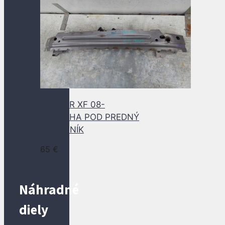
JAGUAR XF 08-
VÝSTUHA POD PREDNÝ
NÁRAZNÍK
65
€
Náhradné
diely