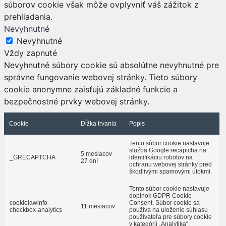
súborov cookie však môže ovplyvniť váš zážitok z
prehliadania.
Nevyhnutné
Nevyhnutné
Vždy zapnuté
Nevyhnutné súbory cookie sú absolútne nevyhnutné pre
správne fungovanie webovej stránky. Tieto súbory
cookie anonymne zaisťujú základné funkcie a
bezpečnostné prvky webovej stránky.
Cookie
Dĺžka trvania
Popis
Tento súbor cookie nastavuje
služba Google recaptcha na
5 mesiacov
_GRECAPTCHA
identifikáciu robotov na
27 dní
ochranu webovej stránky pred
škodlivými spamovými útokmi.
Tento súbor cookie nastavuje
doplnok GDPR Cookie
cookielawinfo-
Consent. Súbor cookie sa
11 mesiacov
checkbox-analytics
používa na uloženie súhlasu
používateľa pre súbory cookie
v kategórii „Analytika“.