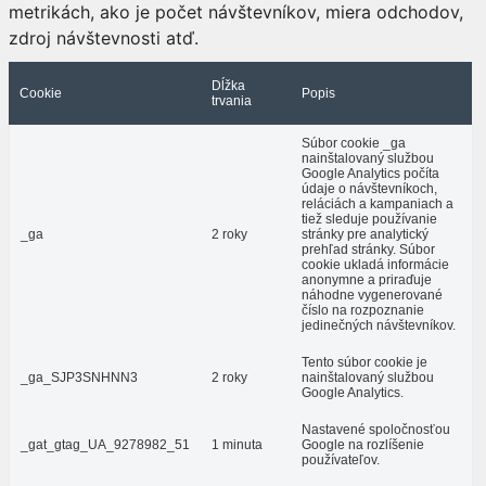
metrikách, ako je počet návštevníkov, miera odchodov,
zdroj návštevnosti atď.
Dĺžka
Cookie
Popis
trvania
Súbor cookie _ga
nainštalovaný službou
Google Analytics počíta
údaje o návštevníkoch,
reláciách a kampaniach a
tiež sleduje používanie
_ga
2 roky
stránky pre analytický
prehľad stránky. Súbor
cookie ukladá informácie
anonymne a priraďuje
náhodne vygenerované
číslo na rozpoznanie
jedinečných návštevníkov.
Tento súbor cookie je
_ga_SJP3SNHNN3
2 roky
nainštalovaný službou
Google Analytics.
Nastavené spoločnosťou
_gat_gtag_UA_9278982_51
1 minuta
Google na rozlíšenie
používateľov.