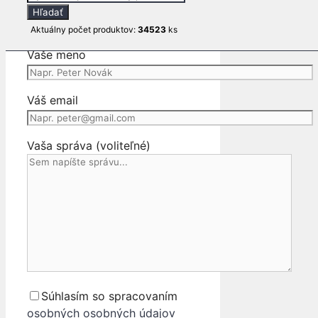
Otázka na produkt
search
DVERE
Hľadať
Telefonická podpora
HONDA
Aktuálny počet produktov:
34523
ks
ACCORD
Vaše meno
VII
KOMBI
Váš email
Vaša správa (voliteľné)
Súhlasím so spracovaním
osobných osobných údajov