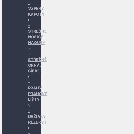
VZPERY
KAPOTY
STREŠNÉ
NOSIČE,
HAGUSY
STREŠNÉ
OKNÁ,
ŠÍBRE
PRAHY,
PRAHOVÉ
LIŠTY
DRŽIAKY
REZERVY