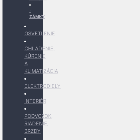
ZÁMKY
OSVETLENIE
CHLADENIE,
KÚRENIE
A
KLIMATIZÁCIA
ELEKTRODIELY
INTERIÉR
PODVOZOK,
RIADENIE,
BRZDY