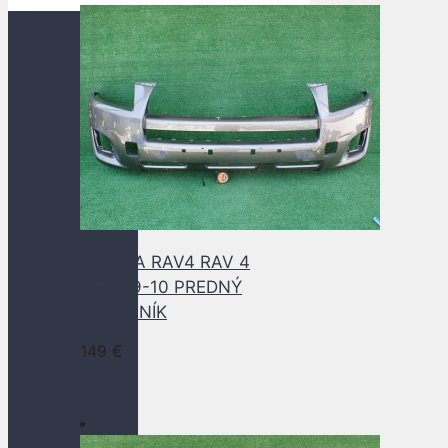
TOYOTA RAV4 RAV 4
LIFT 09-10 PREDNÝ
NÁRAZNÍK
149
€