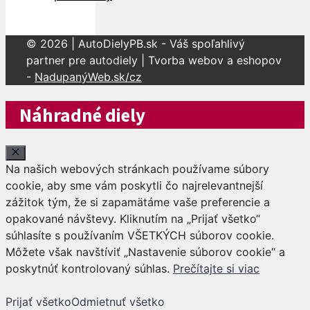
© 2026 | AutoDielyPB.sk - Váš spoľahlivý
partner pre autodiely | Tvorba webov a eshopov
-
NadupanýWeb.sk/cz
Náhradné diely
Close
Na našich webových stránkach používame súbory
cookie, aby sme vám poskytli čo najrelevantnejší
zážitok tým, že si zapamätáme vaše preferencie a
opakované návštevy. Kliknutím na „Prijať všetko“
súhlasíte s používaním VŠETKÝCH súborov cookie.
Môžete však navštíviť „Nastavenie súborov cookie“ a
poskytnúť kontrolovaný súhlas.
Prečítajte si viac
Prijať všetko
Odmietnuť všetko