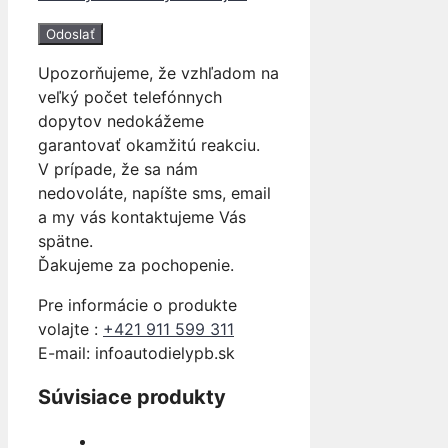
Upozorňujeme, že vzhľadom na
veľký počet telefónnych
dopytov nedokážeme
garantovať okamžitú reakciu.
V prípade, že sa nám
nedovoláte, napíšte sms, email
a my vás kontaktujeme Vás
spätne.
Ďakujeme za pochopenie.
Pre informácie o produkte
volajte :
+421 911 599 311
E-mail: info
autodielypb.sk
Súvisiace produkty