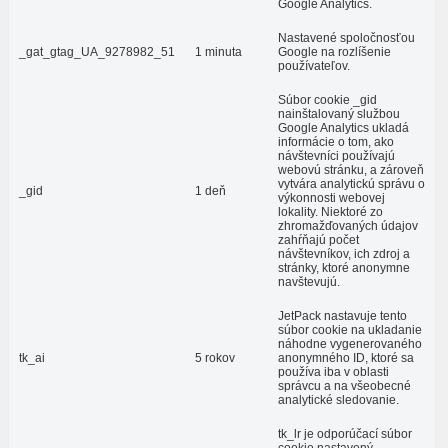
Google Analytics.
Nastavené spoločnosťou
_gat_gtag_UA_9278982_51
1 minuta
Google na rozlíšenie
používateľov.
Súbor cookie _gid
nainštalovaný službou
Google Analytics ukladá
informácie o tom, ako
návštevníci používajú
webovú stránku, a zároveň
vytvára analytickú správu o
_gid
1 deň
výkonnosti webovej
lokality. Niektoré zo
zhromažďovaných údajov
zahŕňajú počet
návštevníkov, ich zdroj a
stránky, ktoré anonymne
navštevujú.
JetPack nastavuje tento
súbor cookie na ukladanie
náhodne vygenerovaného
tk_ai
5 rokov
anonymného ID, ktoré sa
používa iba v oblasti
správcu a na všeobecné
analytické sledovanie.
tk_lr je odporúčací súbor