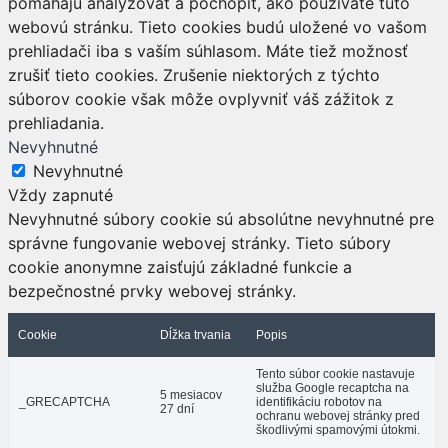
pomáhajú analyzovať a pochopiť, ako používate túto
webovú stránku. Tieto cookies budú uložené vo vašom
prehliadači iba s vaším súhlasom. Máte tiež možnosť
zrušiť tieto cookies. Zrušenie niektorých z týchto
súborov cookie však môže ovplyvniť váš zážitok z
prehliadania.
Nevyhnutné
Nevyhnutné
Vždy zapnuté
Nevyhnutné súbory cookie sú absolútne nevyhnutné pre
správne fungovanie webovej stránky. Tieto súbory
cookie anonymne zaisťujú základné funkcie a
bezpečnostné prvky webovej stránky.
Cookie
Dĺžka trvania
Popis
Tento súbor cookie nastavuje
služba Google recaptcha na
5 mesiacov
_GRECAPTCHA
identifikáciu robotov na
27 dní
ochranu webovej stránky pred
škodlivými spamovými útokmi.