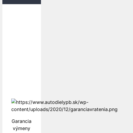
Dopravu
k Vám
zabezpečujú
Garancia
výmeny