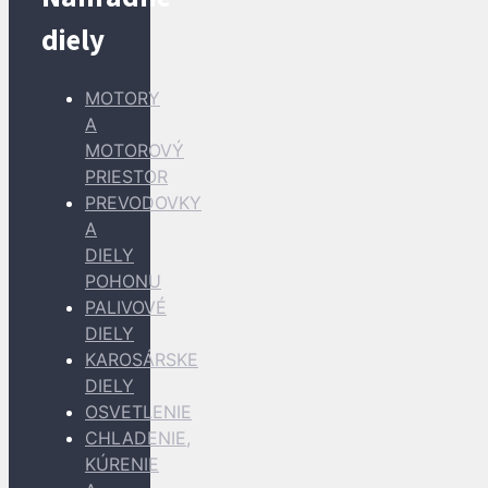
diely
MOTORY
A
MOTOROVÝ
PRIESTOR
PREVODOVKY
A
DIELY
POHONU
PALIVOVÉ
DIELY
KAROSÁRSKE
DIELY
OSVETLENIE
CHLADENIE,
KÚRENIE