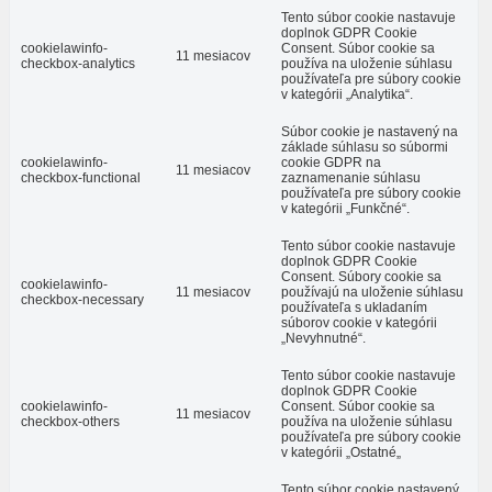
Tento súbor cookie nastavuje
doplnok GDPR Cookie
cookielawinfo-
Consent. Súbor cookie sa
11 mesiacov
checkbox-analytics
používa na uloženie súhlasu
používateľa pre súbory cookie
v kategórii „Analytika“.
Súbor cookie je nastavený na
základe súhlasu so súbormi
cookielawinfo-
cookie GDPR na
11 mesiacov
checkbox-functional
zaznamenanie súhlasu
používateľa pre súbory cookie
v kategórii „Funkčné“.
Tento súbor cookie nastavuje
doplnok GDPR Cookie
Consent. Súbory cookie sa
cookielawinfo-
11 mesiacov
používajú na uloženie súhlasu
checkbox-necessary
používateľa s ukladaním
súborov cookie v kategórii
„Nevyhnutné“.
Tento súbor cookie nastavuje
doplnok GDPR Cookie
cookielawinfo-
Consent. Súbor cookie sa
11 mesiacov
checkbox-others
používa na uloženie súhlasu
používateľa pre súbory cookie
v kategórii „Ostatné„
Tento súbor cookie nastavený