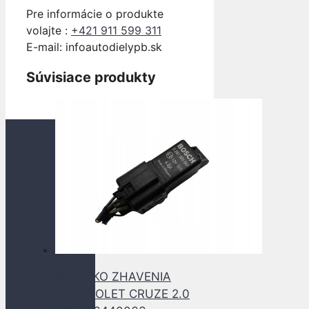
Pre informácie o produkte
volajte :
+421 911 599 311
E-mail: info
autodielypb.sk
Súvisiace produkty
RELATKO ZHAVENIA
CHEVROLET CRUZE 2.0