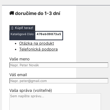
ℹ stav produktu: použité (viď foto produktu)
🚚 doručíme do 1-3 dní
množstvo
Kúpiť teraz!
PÁČKY
Katalógové číslo:
476eb09873a5
POD
Otázka na produkt
VOLANT
Telefonická podpora
PÁČKY
POD
Vaše meno
VOLANT
CIVIC
UFO
Váš email
Vaša správa (voliteľné)