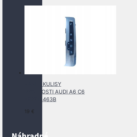
PANEL KULISY
RYCHLOSTI AUDI A6 C6
4F2713463B
19
€
Náhradné