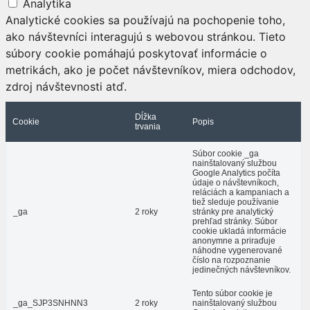
Analytika
Analytické cookies sa používajú na pochopenie toho,
ako návštevníci interagujú s webovou stránkou. Tieto
súbory cookie pomáhajú poskytovať informácie o
metrikách, ako je počet návštevníkov, miera odchodov,
zdroj návštevnosti atď.
Dĺžka
Cookie
Popis
trvania
Súbor cookie _ga
nainštalovaný službou
Google Analytics počíta
údaje o návštevníkoch,
reláciách a kampaniach a
tiež sleduje používanie
_ga
2 roky
stránky pre analytický
prehľad stránky. Súbor
cookie ukladá informácie
anonymne a priraďuje
náhodne vygenerované
číslo na rozpoznanie
jedinečných návštevníkov.
Tento súbor cookie je
_ga_SJP3SNHNN3
2 roky
nainštalovaný službou