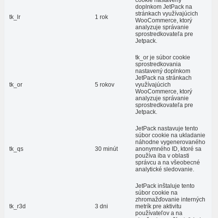
cookie nastavený
doplnkom JetPack na
stránkach využívajúcich
tk_lr
1 rok
WooCommerce, ktorý
analyzuje správanie
sprostredkovateľa pre
Jetpack.
tk_or je súbor cookie
sprostredkovania
nastavený doplnkom
JetPack na stránkach
tk_or
5 rokov
využívajúcich
WooCommerce, ktorý
analyzuje správanie
sprostredkovateľa pre
Jetpack.
JetPack nastavuje tento
súbor cookie na ukladanie
náhodne vygenerovaného
tk_qs
30 minút
anonymného ID, ktoré sa
používa iba v oblasti
správcu a na všeobecné
analytické sledovanie.
JetPack inštaluje tento
súbor cookie na
zhromažďovanie interných
tk_r3d
3 dni
metrík pre aktivitu
používateľov a na