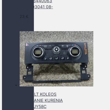
VCDI 96440063
0281003041 08-
23
€
RENAULT KOLEOS
OVLADANIE KURENIA
27500 JY58C