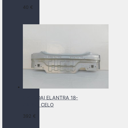
40
€
HYUNDAI ELANTRA 18-
ZADNE CELO
392
€