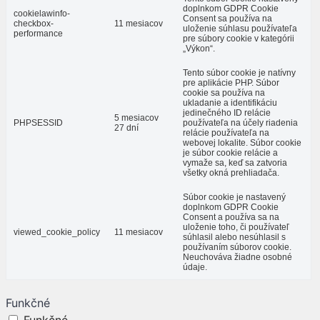
doplnkom GDPR Cookie
cookielawinfo-
Consent sa používa na
checkbox-
11 mesiacov
uloženie súhlasu používateľa
performance
pre súbory cookie v kategórii
„Výkon“.
Tento súbor cookie je natívny
pre aplikácie PHP. Súbor
cookie sa používa na
ukladanie a identifikáciu
jedinečného ID relácie
5 mesiacov
PHPSESSID
používateľa na účely riadenia
27 dní
relácie používateľa na
webovej lokalite. Súbor cookie
je súbor cookie relácie a
vymaže sa, keď sa zatvoria
všetky okná prehliadača.
Súbor cookie je nastavený
doplnkom GDPR Cookie
Consent a používa sa na
uloženie toho, či používateľ
viewed_cookie_policy
11 mesiacov
súhlasil alebo nesúhlasil s
používaním súborov cookie.
Neuchováva žiadne osobné
údaje.
Funkčné