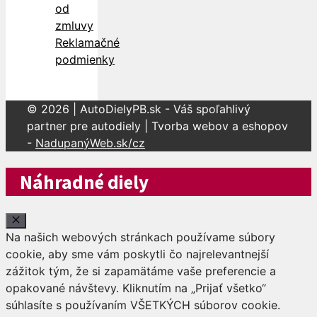
od
zmluvy
Reklamačné
podmienky
© 2026 | AutoDielyPB.sk - Váš spoľahlivý
partner pre autodiely | Tvorba webov a eshopov
-
NadupanýWeb.sk/cz
Náhradné diely
Close
Na našich webových stránkach používame súbory
cookie, aby sme vám poskytli čo najrelevantnejší
zážitok tým, že si zapamätáme vaše preferencie a
opakované návštevy. Kliknutím na „Prijať všetko“
súhlasíte s používaním VŠETKÝCH súborov cookie.