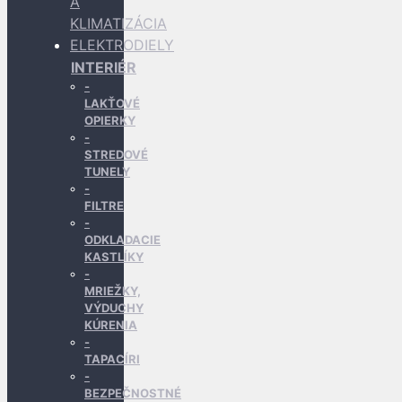
A
KLIMATIZÁCIA
ELEKTRODIELY
INTERIÉR
LAKŤOVÉ
OPIERKY
STREDOVÉ
TUNELY
FILTRE
ODKLADACIE
KASTLÍKY
MRIEŽKY,
VÝDUCHY
KÚRENIA
TAPACÍRI
BEZPEČNOSTNÉ