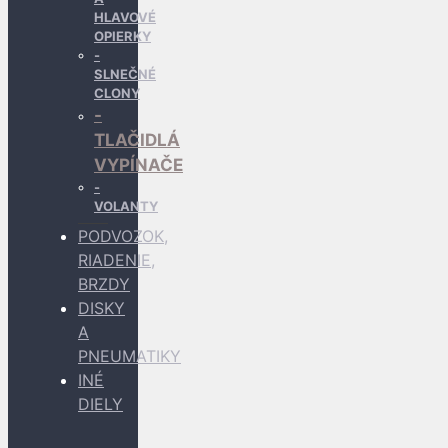
HLAVOVÉ
OPIERKY
SLNEČNÉ
CLONY
TLAČIDLÁ
VYPÍNAČE
VOLANTY
PODVOZOK,
RIADENIE,
BRZDY
DISKY
A
PNEUMATIKY
INÉ
DIELY