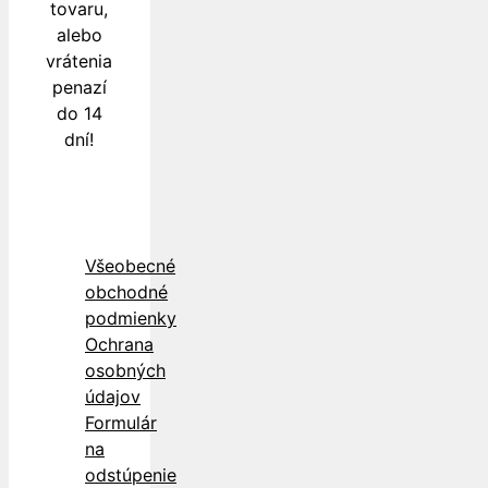
tovaru,
alebo
vrátenia
penazí
do 14
dní!
Všeobecné
obchodné
podmienky
Ochrana
osobných
údajov
Formulár
na
odstúpenie