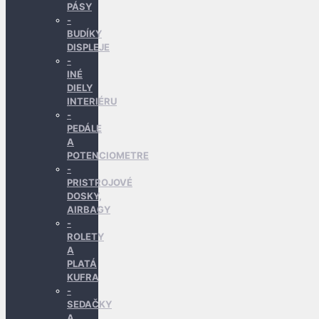
PÁSY
BUDÍKY
DISPLEJE
INÉ
DIELY
INTERIÉRU
PEDÁLE
A
POTENCIOMETRE
PRISTROJOVÉ
DOSKY,
AIRBAGY
ROLETY
A
PLATÁ
KUFRA
SEDAČKY
A