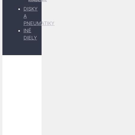
DISKY
A
PNEUMATIKY
INÉ
DIELY
Dopravu
k Vám
zabezpečujú