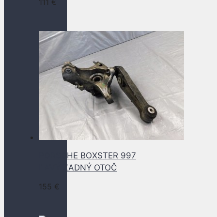
111
€
PORSCHE BOXSTER 997
ĽAVÝ ZADNÝ OTOČ
155
€