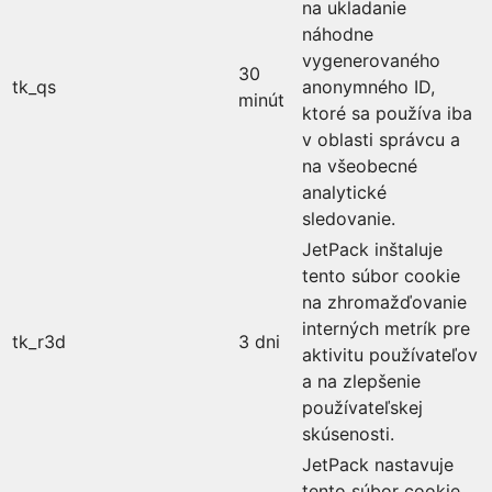
na ukladanie
náhodne
vygenerovaného
30
tk_qs
anonymného ID,
minút
ktoré sa používa iba
v oblasti správcu a
na všeobecné
analytické
sledovanie.
JetPack inštaluje
tento súbor cookie
na zhromažďovanie
interných metrík pre
tk_r3d
3 dni
aktivitu používateľov
a na zlepšenie
používateľskej
skúsenosti.
JetPack nastavuje
tento súbor cookie