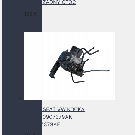
PRAVY ZADNY OTOC
155
€
SKODA SEAT VW KOCKA
ABS 6R0907379AK
6R0907379AF