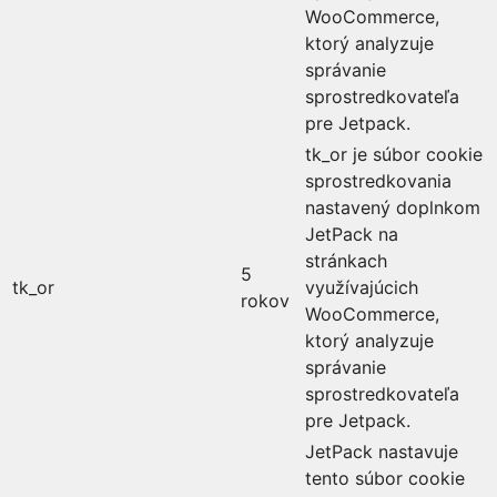
WooCommerce,
ktorý analyzuje
správanie
sprostredkovateľa
pre Jetpack.
tk_or je súbor cookie
sprostredkovania
nastavený doplnkom
JetPack na
stránkach
5
tk_or
využívajúcich
rokov
WooCommerce,
ktorý analyzuje
správanie
sprostredkovateľa
pre Jetpack.
JetPack nastavuje
tento súbor cookie