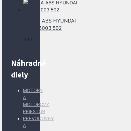
KOCKA ABS HYUNDAI
I40 BE6003I502
39
€
Náhradné
diely
MOTORY
A
MOTOROVÝ
PRIESTOR
PREVODOVKY
A