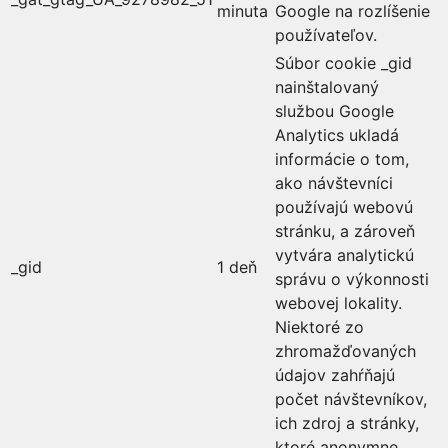
minuta
Google na rozlíšenie
používateľov.
Súbor cookie _gid
nainštalovaný
službou Google
Analytics ukladá
informácie o tom,
ako návštevníci
používajú webovú
stránku, a zároveň
vytvára analytickú
_gid
1 deň
správu o výkonnosti
webovej lokality.
Niektoré zo
zhromažďovaných
údajov zahŕňajú
počet návštevníkov,
ich zdroj a stránky,
ktoré anonymne