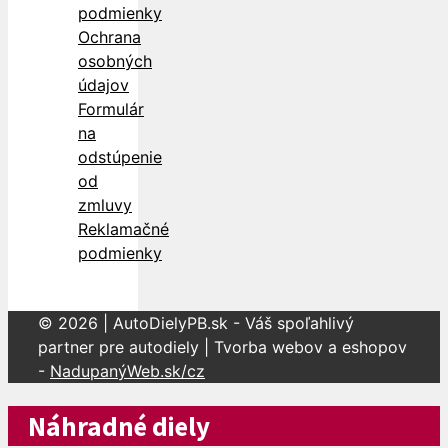
podmienky
Ochrana
osobných
údajov
Formulár
na
odstúpenie
od
zmluvy
Reklamačné
podmienky
© 2026 | AutoDielyPB.sk - Váš spoľahlivý
partner pre autodiely | Tvorba webov a eshopov
-
NadupanýWeb.sk/cz
Náhradné diely