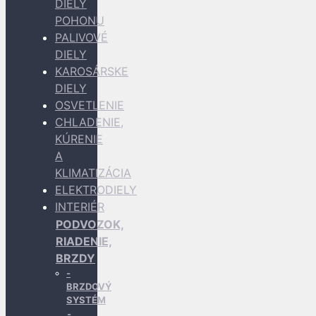
DIELY
POHONU
PALIVOVÉ
DIELY
KAROSÁRSKE
DIELY
OSVETLENIE
CHLADENIE,
KÚRENIE
A
KLIMATIZÁCIA
ELEKTRODIELY
INTERIÉR
PODVOZOK,
RIADENIE,
BRZDY
BRZDOVÝ
SYSTÉM