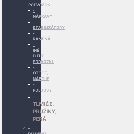
PODVOZOK
NÁPRAVY
STABILIZÁTORY
RAMENÁ
INÉ
DIELY
PODVOZKU
OTOČE,
NÁBOJE
POLOOSY
TLMIČE,
PRUŽINY,
PERÁ
RIADENIE