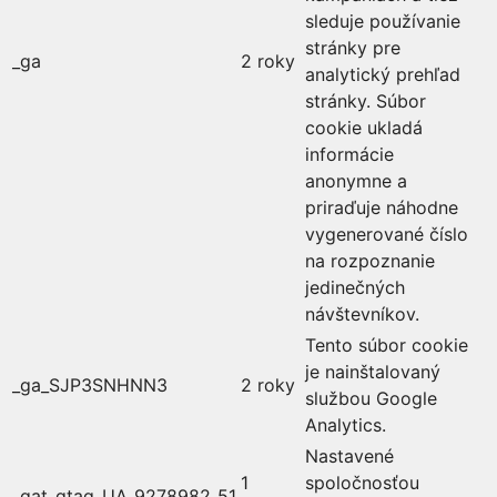
sleduje používanie
stránky pre
_ga
2 roky
analytický prehľad
stránky. Súbor
cookie ukladá
informácie
anonymne a
priraďuje náhodne
vygenerované číslo
na rozpoznanie
jedinečných
návštevníkov.
Tento súbor cookie
je nainštalovaný
_ga_SJP3SNHNN3
2 roky
službou Google
Analytics.
Nastavené
1
spoločnosťou
_gat_gtag_UA_9278982_51