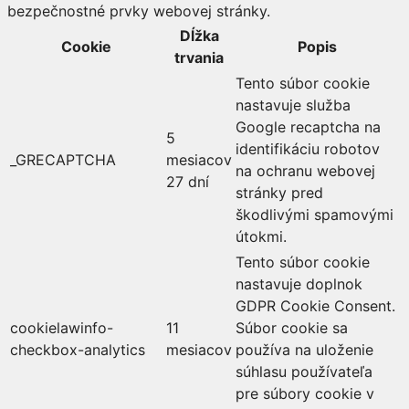
bezpečnostné prvky webovej stránky.
Dĺžka
Cookie
Popis
trvania
Tento súbor cookie
nastavuje služba
Google recaptcha na
5
identifikáciu robotov
_GRECAPTCHA
mesiacov
na ochranu webovej
27 dní
stránky pred
škodlivými spamovými
útokmi.
Tento súbor cookie
nastavuje doplnok
GDPR Cookie Consent.
cookielawinfo-
11
Súbor cookie sa
checkbox-analytics
mesiacov
používa na uloženie
súhlasu používateľa
pre súbory cookie v