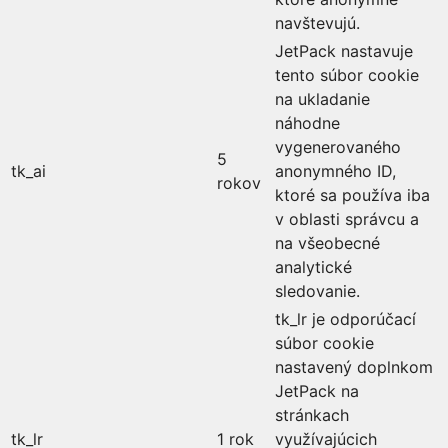
navštevujú.
JetPack nastavuje
tento súbor cookie
na ukladanie
náhodne
vygenerovaného
5
tk_ai
anonymného ID,
rokov
ktoré sa používa iba
v oblasti správcu a
na všeobecné
analytické
sledovanie.
tk_lr je odporúčací
súbor cookie
nastavený doplnkom
JetPack na
stránkach
tk_lr
1 rok
využívajúcich