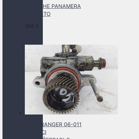
PORSCHE PANAMERA
WEBASTO
366
€
FORD RANGER 06-011
2.5 TDCI