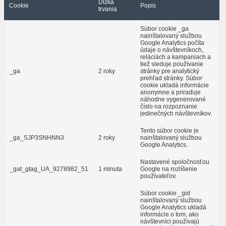
Dĺžka
Cookie
Popis
trvania
Súbor cookie _ga
nainštalovaný službou
Google Analytics počíta
údaje o návštevníkoch,
reláciách a kampaniach a
tiež sleduje používanie
_ga
2 roky
stránky pre analytický
prehľad stránky. Súbor
cookie ukladá informácie
anonymne a priraďuje
náhodne vygenerované
číslo na rozpoznanie
jedinečných návštevníkov.
Tento súbor cookie je
_ga_SJP3SNHNN3
2 roky
nainštalovaný službou
Google Analytics.
Nastavené spoločnosťou
_gat_gtag_UA_9278982_51
1 minuta
Google na rozlíšenie
používateľov.
Súbor cookie _gid
nainštalovaný službou
Google Analytics ukladá
informácie o tom, ako
návštevníci používajú