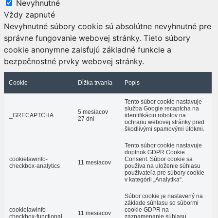
Nevyhnutné
Vždy zapnuté
Nevyhnutné súbory cookie sú absolútne nevyhnutné pre
správne fungovanie webovej stránky. Tieto súbory
cookie anonymne zaisťujú základné funkcie a
bezpečnostné prvky webovej stránky.
Cookie
Dĺžka trvania
Popis
Tento súbor cookie nastavuje
služba Google recaptcha na
5 mesiacov
_GRECAPTCHA
identifikáciu robotov na
27 dní
ochranu webovej stránky pred
škodlivými spamovými útokmi.
Tento súbor cookie nastavuje
doplnok GDPR Cookie
cookielawinfo-
Consent. Súbor cookie sa
11 mesiacov
checkbox-analytics
používa na uloženie súhlasu
používateľa pre súbory cookie
v kategórii „Analytika“.
Súbor cookie je nastavený na
základe súhlasu so súbormi
cookielawinfo-
cookie GDPR na
11 mesiacov
checkbox-functional
zaznamenanie súhlasu