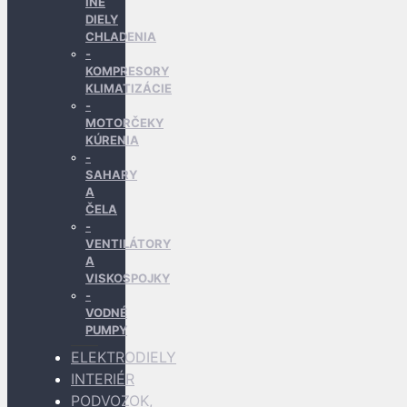
INÉ
DIELY
CHLADENIA
KOMPRESORY
KLIMATIZÁCIE
MOTORČEKY
KÚRENIA
SAHARY
A
ČELA
VENTILÁTORY
A
VISKOSPOJKY
VODNÉ
PUMPY
ELEKTRODIELY
INTERIÉR
PODVOZOK,