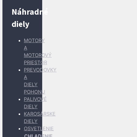
Náhradné
diely
MOTORY
A
MOTOROVÝ
PRIESTOR
PREVODOVKY
A
DIELY
POHONU
PALIVOVÉ
DIELY
KAROSÁRSKE
DIELY
OSVETLENIE
CHLADENIE,