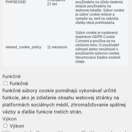
5 mesiacov
PHPSESSID
používateľa na účely riadenia
27 dní
relácie používateľa na
webovej lokalite. Súbor cookie
je súbor cookie relácie a
vymaže sa, keď sa zatvoria
všetky okná prehliadača.
Súbor cookie je nastavený
doplnkom GDPR Cookie
Consent a používa sa na
uloženie toho, či používateľ
viewed_cookie_policy
11 mesiacov
súhlasil alebo nesúhlasil s
používaním súborov cookie.
Neuchováva žiadne osobné
údaje.
Funkčné
Funkčné
Funkčné súbory cookie pomáhajú vykonávať určité
funkcie, ako je zdieľanie obsahu webovej stránky na
platformách sociálnych médií, zhromažďovanie spätnej
väzby a ďalšie funkcie tretích strán.
Výkon
Výkon