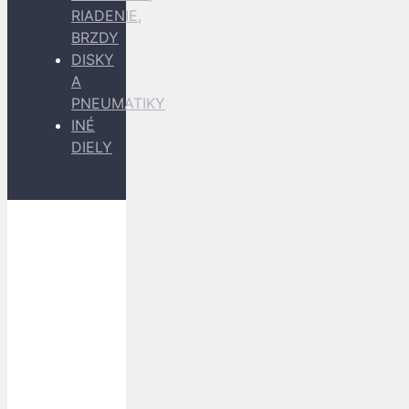
RIADENIE,
BRZDY
DISKY
A
PNEUMATIKY
INÉ
DIELY
Dopravu
k Vám
zabezpečujú