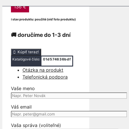
136
€
ℹ stav produktu: použité (viď foto produktu)
🚚 doručíme do 1-3 dní
množstvo
Kúpiť teraz!
MOTORCEK
Katalógové číslo:
01d574636bdf
KURENIA
Otázka na produkt
DOSKY
Telefonická podpora
MG
4
Vaše meno
MG4
11334396
2022-
Váš email
2025
EUROPA
Vaša správa (voliteľné)