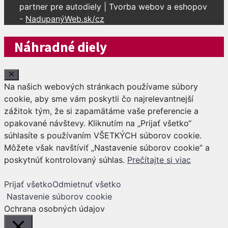
partner pre autodiely | Tvorba webov a eshopov
-
NadupanýWeb.sk/cz
Náhradné diely
Close
Na našich webových stránkach používame súbory
cookie, aby sme vám poskytli čo najrelevantnejší
zážitok tým, že si zapamätáme vaše preferencie a
opakované návštevy. Kliknutím na „Prijať všetko“
súhlasíte s používaním VŠETKÝCH súborov cookie.
Môžete však navštíviť „Nastavenie súborov cookie“ a
poskytnúť kontrolovaný súhlas.
Prečítajte si viac
Prijať všetko
Odmietnuť všetko
Nastavenie súborov cookie
Ochrana osobných údajov