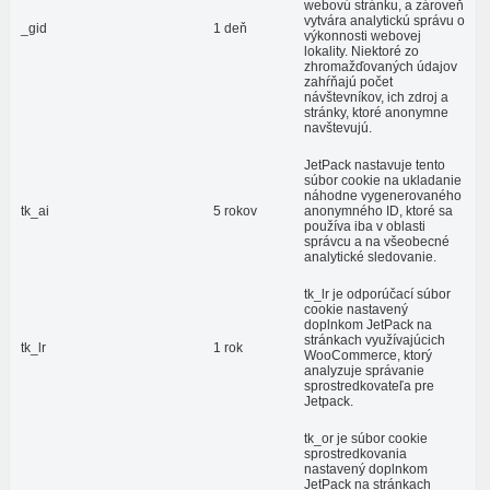
webovú stránku, a zároveň
vytvára analytickú správu o
_gid
1 deň
výkonnosti webovej
lokality. Niektoré zo
zhromažďovaných údajov
zahŕňajú počet
návštevníkov, ich zdroj a
stránky, ktoré anonymne
navštevujú.
JetPack nastavuje tento
súbor cookie na ukladanie
náhodne vygenerovaného
tk_ai
5 rokov
anonymného ID, ktoré sa
používa iba v oblasti
správcu a na všeobecné
analytické sledovanie.
tk_lr je odporúčací súbor
cookie nastavený
doplnkom JetPack na
stránkach využívajúcich
tk_lr
1 rok
WooCommerce, ktorý
analyzuje správanie
sprostredkovateľa pre
Jetpack.
tk_or je súbor cookie
sprostredkovania
nastavený doplnkom
JetPack na stránkach