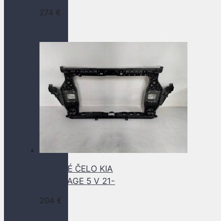
274
€
PREDNÉ ČELO KIA
SPORTAGE 5 V 21-
204
€