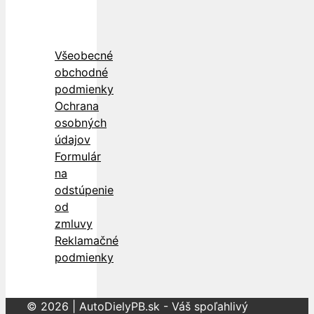
Všeobecné
obchodné
podmienky
Ochrana
osobných
údajov
Formulár
na
odstúpenie
od
zmluvy
Reklamačné
podmienky
© 2026 | AutoDielyPB.sk - Váš spoľahlivý