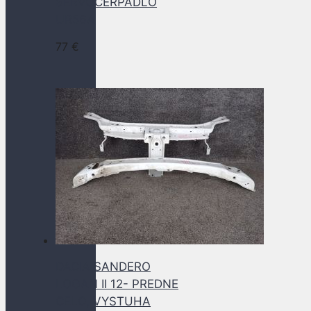
SERVOČERPADLO
UR56A
77
€
DACIA SANDERO
LOGAN II 12- PREDNE
CELO, VYSTUHA