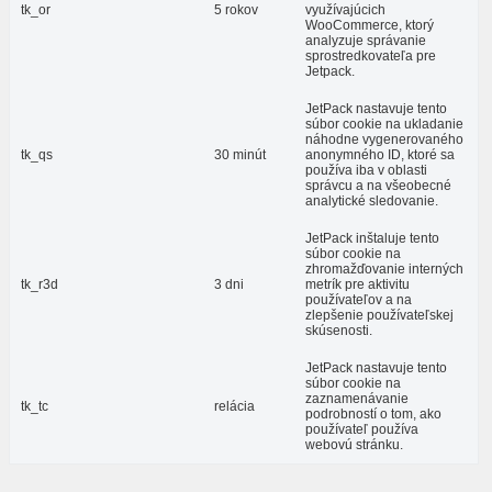
tk_or
5 rokov
využívajúcich
WooCommerce, ktorý
analyzuje správanie
sprostredkovateľa pre
Jetpack.
JetPack nastavuje tento
súbor cookie na ukladanie
náhodne vygenerovaného
tk_qs
30 minút
anonymného ID, ktoré sa
používa iba v oblasti
správcu a na všeobecné
analytické sledovanie.
JetPack inštaluje tento
súbor cookie na
zhromažďovanie interných
tk_r3d
3 dni
metrík pre aktivitu
používateľov a na
zlepšenie používateľskej
skúsenosti.
JetPack nastavuje tento
súbor cookie na
zaznamenávanie
tk_tc
relácia
podrobností o tom, ako
používateľ používa
webovú stránku.