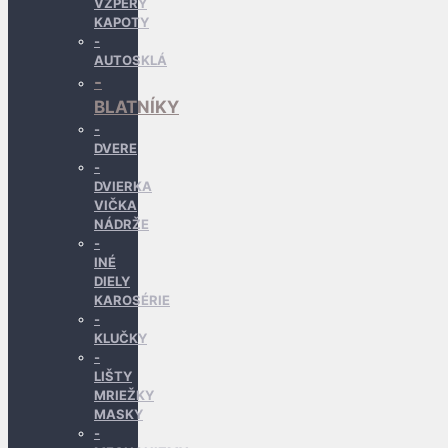
VZPERY
KAPOTY
AUTOSKLÁ
BLATNÍKY
DVERE
DVIERKA
VIČKA
NÁDRŽE
INÉ
DIELY
KAROSÉRIE
KLUČKY
LIŠTY
MRIEŽKY
MASKY