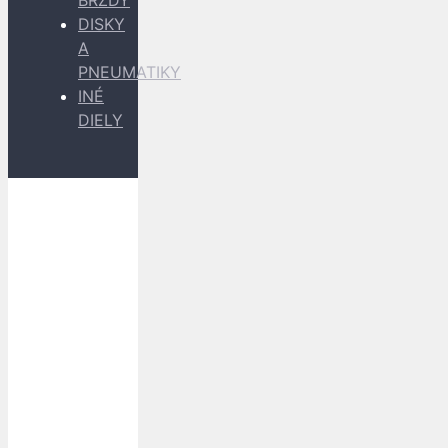
BRZDY
DISKY
A
PNEUMATIKY
INÉ
DIELY
Dopravu
k Vám
zabezpečujú