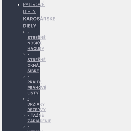
PALIVOVÉ
DIELY
KAROSÁRSKE
DIELY
STREŠNÉ
NOSIČE,
HAGUSY
STREŠNÉ
OKNÁ,
ŠÍBRE
PRAHY,
PRAHOVÉ
LIŠTY
DRŽIAKY
REZERVY
ŤAŽNÉ
ZARIADENIE