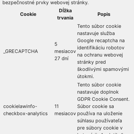
bezpečnostné prvky webovej stránky.
Dĺžka
Cookie
Popis
trvania
Tento súbor cookie
nastavuje služba
Google recaptcha na
5
identifikáciu robotov
_GRECAPTCHA
mesiacov
na ochranu webovej
27 dní
stránky pred
škodlivými spamovými
útokmi.
Tento súbor cookie
nastavuje doplnok
GDPR Cookie Consent.
cookielawinfo-
11
Súbor cookie sa
checkbox-analytics
mesiacov
používa na uloženie
súhlasu používateľa
pre súbory cookie v