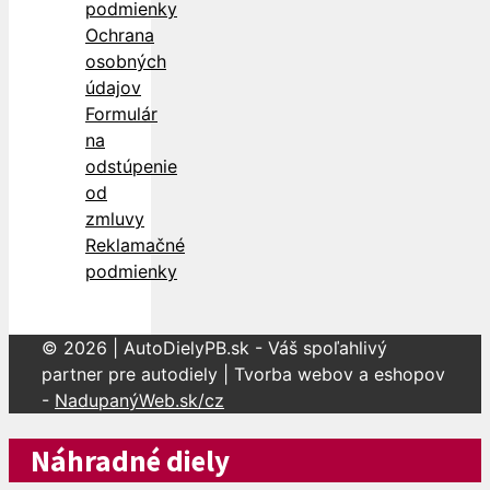
podmienky
Ochrana
osobných
údajov
Formulár
na
odstúpenie
od
zmluvy
Reklamačné
podmienky
© 2026 | AutoDielyPB.sk - Váš spoľahlivý
partner pre autodiely | Tvorba webov a eshopov
-
NadupanýWeb.sk/cz
Náhradné diely