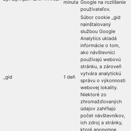
minuta
Google na rozlíšenie
používateľov.
Súbor cookie _gid
nainštalovaný
službou Google
Analytics ukladá
informácie o tom,
ako návštevníci
používajú webovú
stránku, a zároveň
vytvára analytickú
_gid
1 deň
správu o výkonnosti
webovej lokality.
Niektoré zo
zhromažďovaných
údajov zahŕňajú
počet návštevníkov,
ich zdroj a stránky,
ktoré anonymne