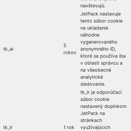
navštevujú.
JetPack nastavuje
tento súbor cookie
na ukladanie
náhodne
vygenerovaného
5
tk_ai
anonymného ID,
rokov
ktoré sa používa iba
v oblasti správcu a
na všeobecné
analytické
sledovanie.
tk_lr je odporúčací
súbor cookie
nastavený doplnkom
JetPack na
stránkach
tk_lr
1 rok
využívajúcich