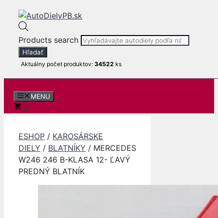
Preskočiť na obsah
Products search
Hľadať
Aktuálny počet produktov:
34522
ks
MENU
0
ESHOP
/
KAROSÁRSKE
DIELY
/
BLATNÍKY
/ MERCEDES
W246 246 B-KLASA 12- ĽAVÝ
PREDNÝ BLATNÍK