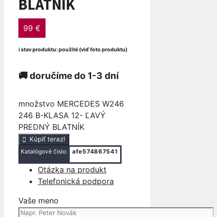
BLATNÍK
99
€
ℹ stav produktu: použité (viď foto produktu)
🚚 doručíme do 1-3 dní
množstvo MERCEDES W246
246 B-KLASA 12- ĽAVÝ
PREDNÝ BLATNÍK
Kúpiť teraz!
Katalógové číslo:
afe574867541
Otázka na produkt
Telefonická podpora
Vaše meno