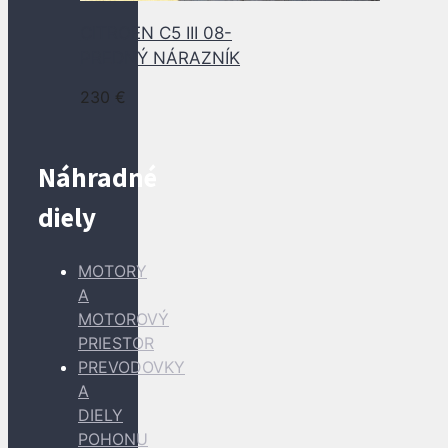
CITROEN C5 III 08-
PREDNÝ NÁRAZNÍK
230
€
Náhradné
diely
MOTORY
A
MOTOROVÝ
PRIESTOR
PREVODOVKY
A
DIELY
POHONU