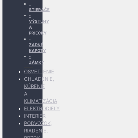
STIERAČE
VÝSTUHY
A
PRIEČKY
ZADNÉ
KAPOTY
ZÁMKY
OSVETLENIE
CHLADENIE,
KÚRENIE
A
KLIMATIZÁCIA
ELEKTRODIELY
INTERIÉR
PODVOZOK,
RIADENIE,