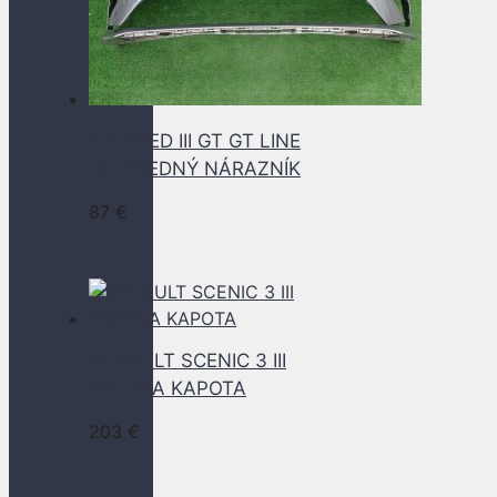
KIA CEED III GT GT LINE
18- PREDNÝ NÁRAZNÍK
87
€
RENAULT SCENIC 3 III
PREDNA KAPOTA
203
€