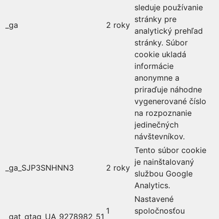
sleduje používanie
stránky pre
_ga
2 roky
analytický prehľad
stránky. Súbor
cookie ukladá
informácie
anonymne a
priraďuje náhodne
vygenerované číslo
na rozpoznanie
jedinečných
návštevníkov.
Tento súbor cookie
je nainštalovaný
_ga_SJP3SNHNN3
2 roky
službou Google
Analytics.
Nastavené
1
spoločnosťou
_gat_gtag_UA_9278982_51