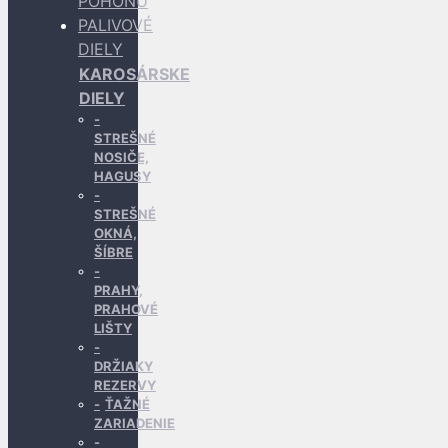
POHONU
PALIVOVÉ
DIELY
KAROSÁRSKE
DIELY
STREŠNÉ
NOSIČE,
HAGUSY
STREŠNÉ
OKNÁ,
ŠÍBRE
PRAHY,
PRAHOVÉ
LIŠTY
DRŽIAKY
REZERVY
ŤAŽNÉ
ZARIADENIE