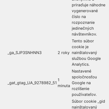
priraďuje náhodne
vygenerované
číslo na
rozpoznanie
jedinečných
návštevníkov.
Tento súbor
cookie je
_ga_SJP3SNHNN3
2 roky
nainštalovaný
službou Google
Analytics.
Nastavené
spoločnosťou
1
_gat_gtag_UA_9278982_51
Google na
minuta
rozlíšenie
používateľov.
Súbor cookie _gid
nainštalovaný