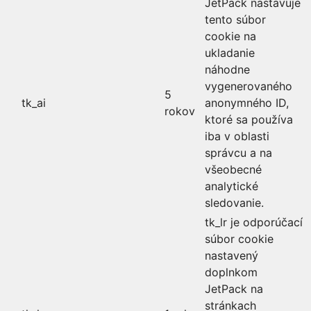
JetPack nastavuje
tento súbor
cookie na
ukladanie
náhodne
vygenerovaného
5
tk_ai
anonymného ID,
rokov
ktoré sa používa
iba v oblasti
správcu a na
všeobecné
analytické
sledovanie.
tk_lr je odporúčací
súbor cookie
nastavený
doplnkom
JetPack na
stránkach