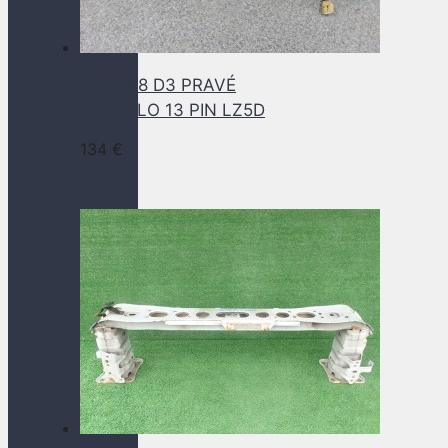
AUDI A8 D3 PRAVÉ
ZRKADLO 13 PIN LZ5D
134
€