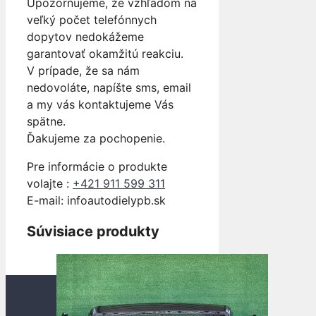
Upozorňujeme, že vzhľadom na
veľký počet telefónnych
dopytov nedokážeme
garantovať okamžitú reakciu.
V prípade, že sa nám
nedovoláte, napíšte sms, email
a my vás kontaktujeme Vás
spätne.
Ďakujeme za pochopenie.
Pre informácie o produkte
volajte :
+421 911 599 311
E-mail: info
autodielypb.sk
Súvisiace produkty