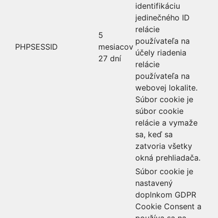
identifikáciu
jedinečného ID
relácie
5
používateľa na
PHPSESSID
mesiacov
účely riadenia
27 dní
relácie
používateľa na
webovej lokalite.
Súbor cookie je
súbor cookie
relácie a vymaže
sa, keď sa
zatvoria všetky
okná prehliadača.
Súbor cookie je
nastavený
doplnkom GDPR
Cookie Consent a
používa sa na