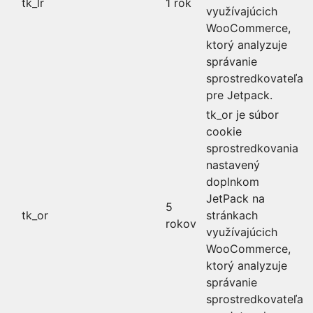
tk_lr
1 rok
využívajúcich
WooCommerce,
ktorý analyzuje
správanie
sprostredkovateľa
pre Jetpack.
tk_or je súbor
cookie
sprostredkovania
nastavený
doplnkom
JetPack na
5
tk_or
stránkach
rokov
využívajúcich
WooCommerce,
ktorý analyzuje
správanie
sprostredkovateľa