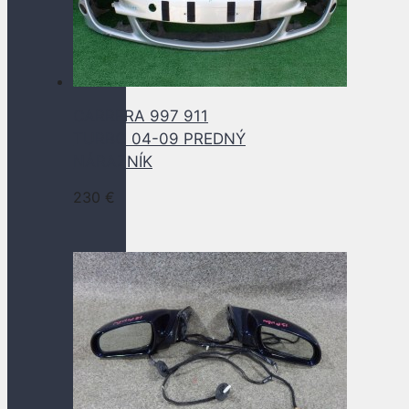
CARRERA 997 911
TURBO 04-09 PREDNÝ
NÁRAZNÍK
230
€