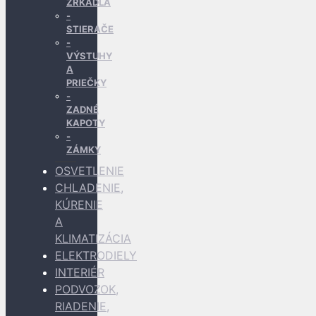
ZRKADLÁ
STIERAČE
VÝSTUHY
A
PRIEČKY
ZADNÉ
KAPOTY
ZÁMKY
OSVETLENIE
CHLADENIE,
KÚRENIE
A
KLIMATIZÁCIA
ELEKTRODIELY
INTERIÉR
PODVOZOK,
RIADENIE,