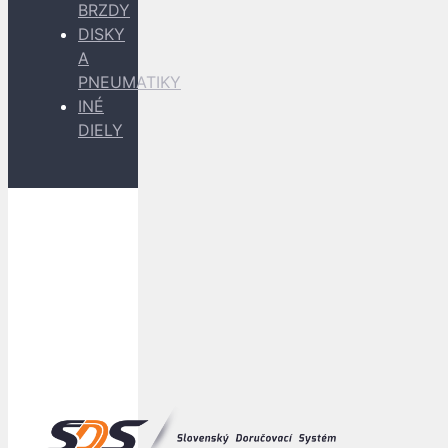
BRZDY
DISKY
A
PNEUMATIKY
INÉ
DIELY
Dopravu
k Vám
zabezpečujú