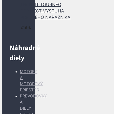
TRANSIT TOURNEO
CONNECT VYSTUHA
PREDNEHO NARAZNIKA
219
€
Náhradné
diely
MOTORY
A
MOTOROVÝ
PRIESTOR
PREVODOVKY
A
DIELY