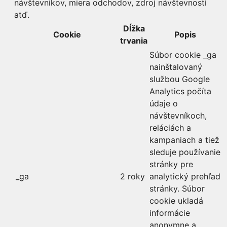
návštevníkov, miera odchodov, zdroj návštevnosti
atď.
Dĺžka
Cookie
Popis
trvania
Súbor cookie _ga
nainštalovaný
službou Google
Analytics počíta
údaje o
návštevníkoch,
reláciách a
kampaniach a tiež
sleduje používanie
stránky pre
_ga
2 roky
analytický prehľad
stránky. Súbor
cookie ukladá
informácie
anonymne a