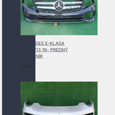
MERCEDES E-KLASA
W213 213 16- PREDNÝ
NÁRAZNÍK
230
€