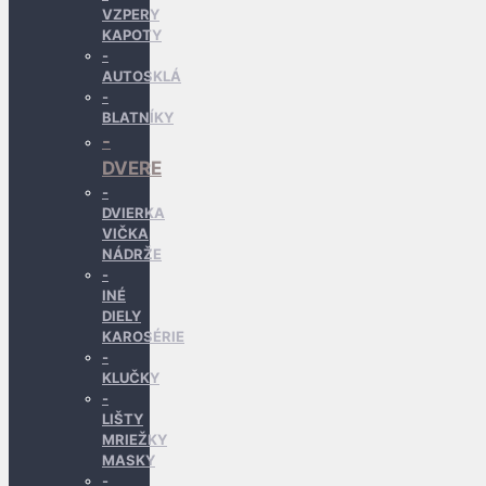
VZPERY
KAPOTY
AUTOSKLÁ
BLATNÍKY
DVERE
DVIERKA
VIČKA
NÁDRŽE
INÉ
DIELY
KAROSÉRIE
KLUČKY
LIŠTY
MRIEŽKY
MASKY