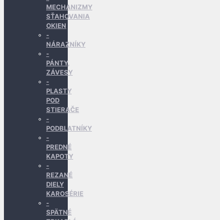
MECHANIZMY
SŤAHOVANIA
OKIEN
NÁRAZNÍKY
PÁNTY,
ZÁVESY
PLASTY
POD
STIERAČE
PODBLATNÍKY
PREDNÉ
KAPOTY
REZANÉ
DIELY
KAROSÉRIE
SPÄTNÉ