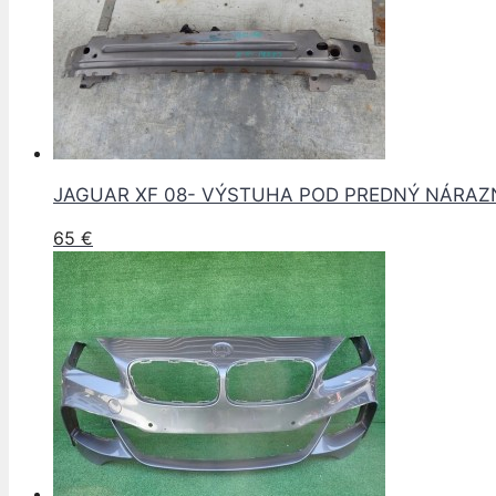
JAGUAR XF 08- VÝSTUHA POD PREDNÝ NÁRAZ
65
€