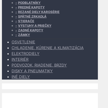
PODBLATNÍKY
PREDNÉ KAPOTY
REZANÉ DIELY KAROSÉRIE
SPÄTNÉ ZRKADLÁ
STIERAČE
VÝSTUHY A PRIEČKY
ZADNÉ KAPOTY
ZÁMKY
OSVETLENIE
CHLADENIE, KÚRENIE A KLIMATIZÁCIA
ELEKTRODIELY
INTERIÉR
PODVOZOK, RIADENIE, BRZDY
DISKY A PNEUMATIKY
INÉ DIELY
Dopravu k Vám zabezpečujú