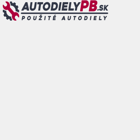
Preskočiť
na
obsah
MENU
ÚVOD
AKO VYHĽADÁVAŤ
DOPRAVA A PLATBA
NENAŠLI STE DIEL?
O NÁS
KONTAKT
MÔJ ÚČET
0
DOVOLENKA - od 26.07.2026 d
ESHOP
/
KAROSÁRSKE DIELY
/
LIŠTY MRIEŽKY MASKY
/ 