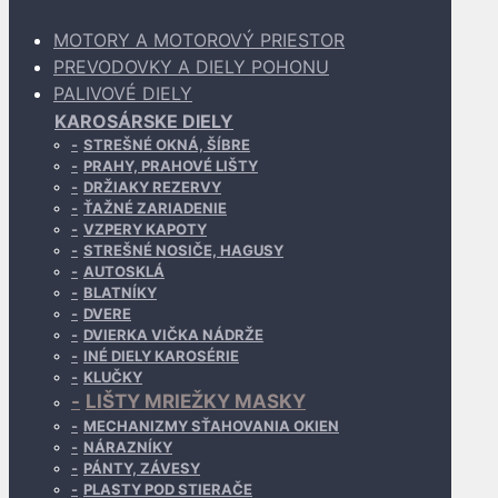
MOTORY A MOTOROVÝ PRIESTOR
PREVODOVKY A DIELY POHONU
PALIVOVÉ DIELY
KAROSÁRSKE DIELY
STREŠNÉ OKNÁ, ŠÍBRE
PRAHY, PRAHOVÉ LIŠTY
DRŽIAKY REZERVY
ŤAŽNÉ ZARIADENIE
VZPERY KAPOTY
STREŠNÉ NOSIČE, HAGUSY
AUTOSKLÁ
BLATNÍKY
DVERE
DVIERKA VIČKA NÁDRŽE
INÉ DIELY KAROSÉRIE
KLUČKY
LIŠTY MRIEŽKY MASKY
MECHANIZMY SŤAHOVANIA OKIEN
NÁRAZNÍKY
PÁNTY, ZÁVESY
PLASTY POD STIERAČE