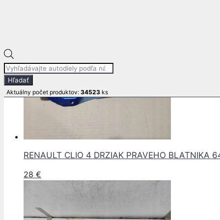
Súvisiace produkty
Products
search
Hľadať
Aktuálny počet produktov:
34523
ks
RENAULT CLIO 4 DRZIAK PRAVEHO BLATNIKA 6
28
€