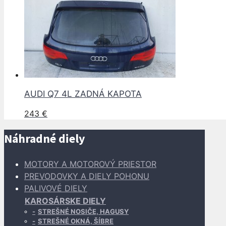
AUDI Q7 4L ZADNÁ KAPOTA
243
€
Náhradné diely
MOTORY A MOTOROVÝ PRIESTOR
PREVODOVKY A DIELY POHONU
PALIVOVÉ DIELY
KAROSÁRSKE DIELY
STREŠNÉ NOSIČE, HAGUSY
STREŠNÉ OKNÁ, ŠÍBRE