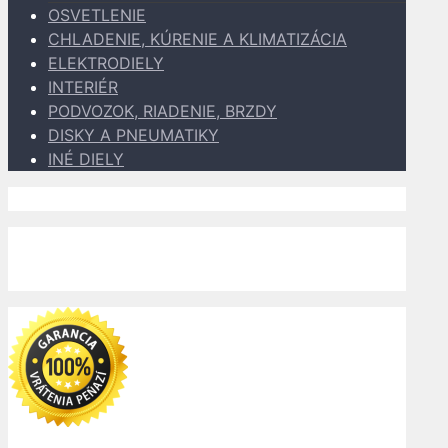
OSVETLENIE
CHLADENIE, KÚRENIE A KLIMATIZÁCIA
ELEKTRODIELY
INTERIÉR
PODVOZOK, RIADENIE, BRZDY
DISKY A PNEUMATIKY
INÉ DIELY
Dopravu k Vám zabezpečujú