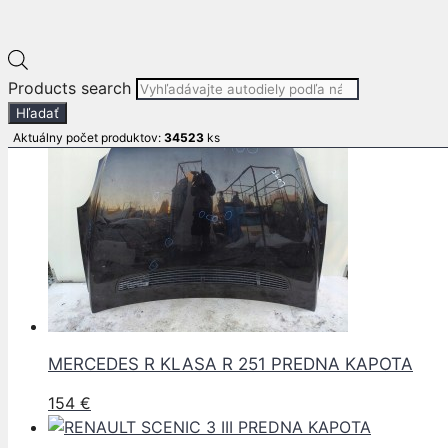
Pre informácie o produkte volajte :
+421 911 599 311
E-mail: info
autodielypb.sk
Súvisiace produkty
Products search
Hľadať
Aktuálny počet produktov:
34523
ks
MERCEDES R KLASA R 251 PREDNA KAPOTA
154
€