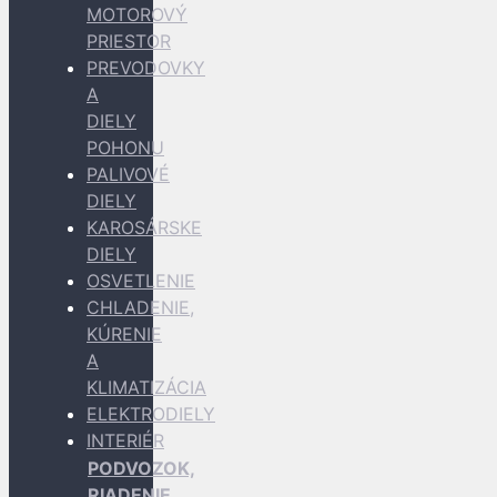
MOTOROVÝ
PRIESTOR
PREVODOVKY
A
DIELY
POHONU
PALIVOVÉ
DIELY
KAROSÁRSKE
DIELY
OSVETLENIE
CHLADENIE,
KÚRENIE
A
KLIMATIZÁCIA
ELEKTRODIELY
INTERIÉR
PODVOZOK,
RIADENIE,