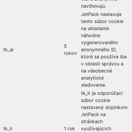
navštevujú.
JetPack nastavuje
tento súbor cookie
na ukladanie
náhodne
vygenerovaného
5
tk_ai
anonymného ID,
rokov
ktoré sa používa iba
v oblasti správcu a
na všeobecné
analytické
sledovanie.
tk_lr je odporúčací
súbor cookie
nastavený doplnkom
JetPack na
stránkach
tk_lr
1 rok
využívajúcich