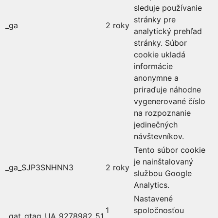
sleduje používanie
stránky pre
_ga
2 roky
analytický prehľad
stránky. Súbor
cookie ukladá
informácie
anonymne a
priraďuje náhodne
vygenerované číslo
na rozpoznanie
jedinečných
návštevníkov.
Tento súbor cookie
je nainštalovaný
_ga_SJP3SNHNN3
2 roky
službou Google
Analytics.
Nastavené
1
spoločnosťou
_gat_gtag_UA_9278982_51