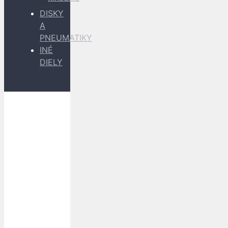
DISKY
A
PNEUMATIKY
INÉ
DIELY
Dopravu
k Vám
zabezpečujú