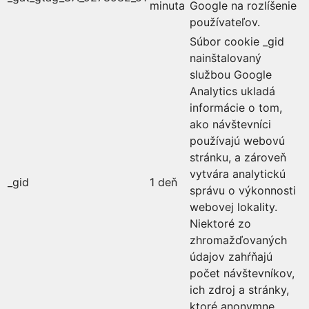
minuta
Google na rozlíšenie
používateľov.
Súbor cookie _gid
nainštalovaný
službou Google
Analytics ukladá
informácie o tom,
ako návštevníci
používajú webovú
stránku, a zároveň
vytvára analytickú
_gid
1 deň
správu o výkonnosti
webovej lokality.
Niektoré zo
zhromažďovaných
údajov zahŕňajú
počet návštevníkov,
ich zdroj a stránky,
ktoré anonymne