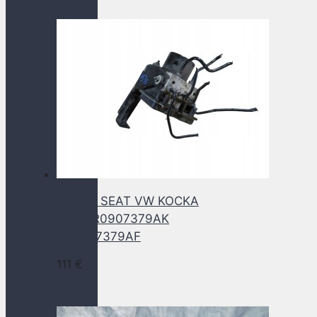
SKODA SEAT VW KOCKA
ABS 6R0907379AK
6R0907379AF
111
€