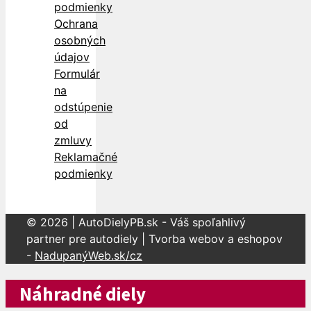
podmienky
Ochrana
osobných
údajov
Formulár
na
odstúpenie
od
zmluvy
Reklamačné
podmienky
© 2026 | AutoDielyPB.sk - Váš spoľahlivý
partner pre autodiely | Tvorba webov a eshopov
-
NadupanýWeb.sk/cz
Náhradné diely