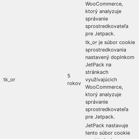
WooCommerce,
ktorý analyzuje
správanie
sprostredkovateľa
pre Jetpack.
tk_or je súbor cookie
sprostredkovania
nastavený doplnkom
JetPack na
stránkach
5
tk_or
využívajúcich
rokov
WooCommerce,
ktorý analyzuje
správanie
sprostredkovateľa
pre Jetpack.
JetPack nastavuje
tento súbor cookie