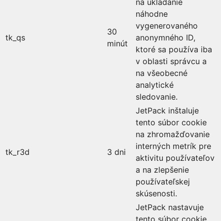
na ukladanie
náhodne
vygenerovaného
30
tk_qs
anonymného ID,
minút
ktoré sa používa iba
v oblasti správcu a
na všeobecné
analytické
sledovanie.
JetPack inštaluje
tento súbor cookie
na zhromažďovanie
interných metrík pre
tk_r3d
3 dni
aktivitu používateľov
a na zlepšenie
používateľskej
skúsenosti.
JetPack nastavuje
tento súbor cookie