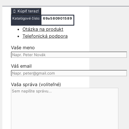
0265235047 NISSAN NOTE E11
Kúpiť teraz!
Katalógové číslo:
69a580901589
Otázka na produkt
Telefonická podpora
Vaše meno
Váš email
Vaša správa (voliteľné)