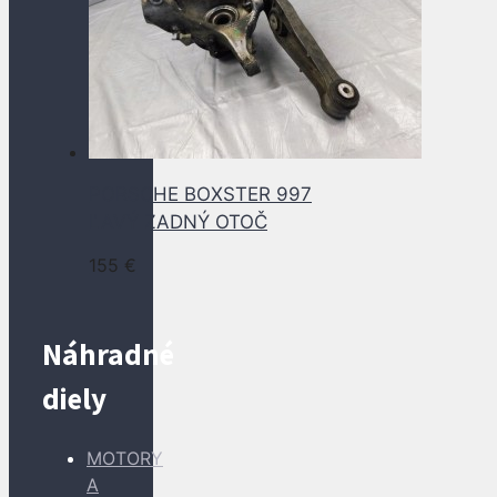
PORSCHE BOXSTER 997
ĽAVÝ ZADNÝ OTOČ
155
€
Náhradné
diely
MOTORY
A