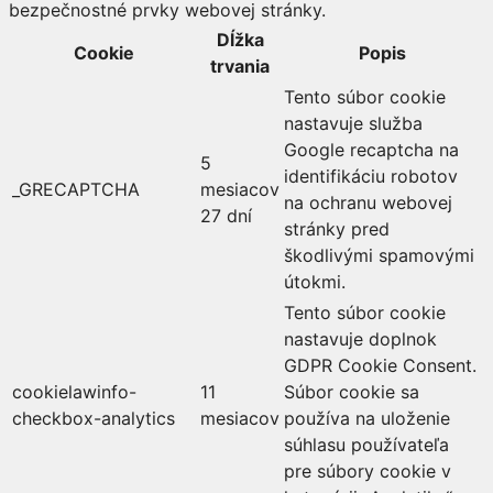
bezpečnostné prvky webovej stránky.
Dĺžka
Cookie
Popis
trvania
Tento súbor cookie
nastavuje služba
Google recaptcha na
5
identifikáciu robotov
_GRECAPTCHA
mesiacov
na ochranu webovej
27 dní
stránky pred
škodlivými spamovými
útokmi.
Tento súbor cookie
nastavuje doplnok
GDPR Cookie Consent.
cookielawinfo-
11
Súbor cookie sa
checkbox-analytics
mesiacov
používa na uloženie
súhlasu používateľa
pre súbory cookie v