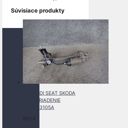
Súvisiace produkty
VW AUDI SEAT SKODA
SERVORIADENIE
5WB423105A
603
€