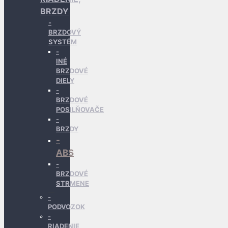
BRZDY
BRZDOVÝ
SYSTÉM
INÉ
BRZDOVÉ
DIELY
BRZDOVÉ
POSILŇOVAČE
BRZDY
ABS
BRZDOVÉ
STRMENE
PODVOZOK
RIADENIE