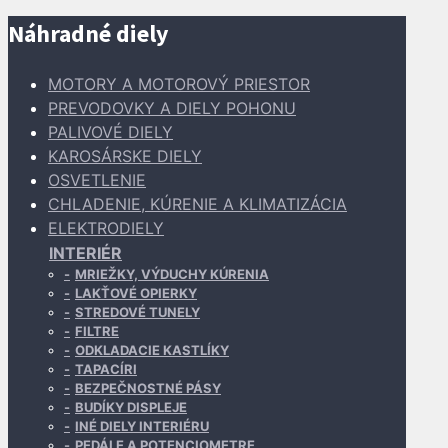
Náhradné diely
MOTORY A MOTOROVÝ PRIESTOR
PREVODOVKY A DIELY POHONU
PALIVOVÉ DIELY
KAROSÁRSKE DIELY
OSVETLENIE
CHLADENIE, KÚRENIE A KLIMATIZÁCIA
ELEKTRODIELY
INTERIÉR
MRIEŽKY, VÝDUCHY KÚRENIA
LAKŤOVÉ OPIERKY
STREDOVÉ TUNELY
FILTRE
ODKLADACIE KASTLÍKY
TAPACÍRI
BEZPEČNOSTNÉ PÁSY
BUDÍKY DISPLEJE
INÉ DIELY INTERIÉRU
PEDÁLE A POTENCIOMETRE