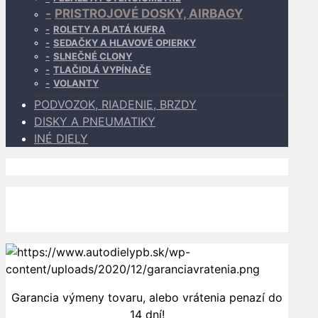
PRISTROJOVÉ DOSKY, AIRBAGY
ROLETY A PLATÁ KUFRA
SEDAČKY A HLAVOVÉ OPIERKY
SLNEČNÉ CLONY
TLAČIDLÁ VYPÍNAČE
VOLANTY
PODVOZOK, RIADENIE, BRZDY
DISKY A PNEUMATIKY
INÉ DIELY
Dopravu k Vám zabezpečujú
Garancia výmeny tovaru, alebo vrátenia penazí do
14 dní!