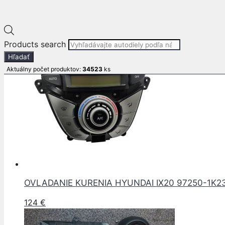
Pre informácie o produkte volajte :
+421 911 599 311
E-mail: info
autodielypb.sk
Súvisiace produkty
Products search
Hľadať
Aktuálny počet produktov:
34523
ks
OVLADANIE KURENIA HYUNDAI IX20 97250-1K2
124
€